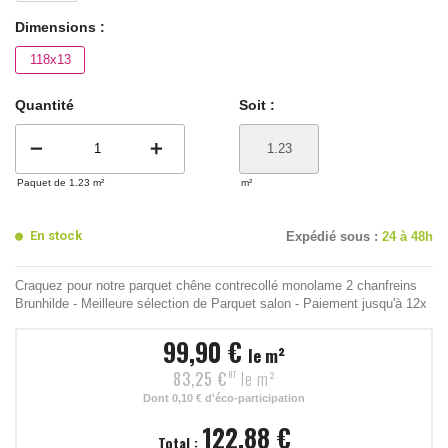
Dimensions :
118x13
Quantité
Soit :
remove
add
Paquet de 1.23 m²
m²
En stock
Expédié sous :
24 à 48h
Craquez pour notre parquet chêne contrecollé monolame 2 chanfreins
Brunhilde - Meilleure sélection de Parquet salon - Paiement jusqu'à 12x
99,90 €
le m²
83,25 €
le m²
HT
Dont
0,10 €
d'éco-participation
122,88 €
Total :