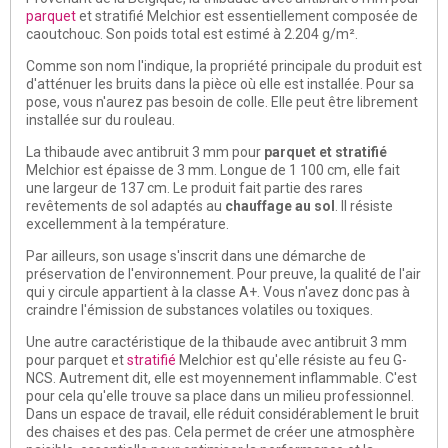
parquet
et stratifié Melchior est essentiellement composée de
caoutchouc. Son poids total est estimé à
2.204 g/m²
.
Comme son nom l'indique, la propriété principale du produit est
d'atténuer les bruits dans la pièce où elle est installée
. Pour sa
pose, vous n'aurez pas besoin de colle. Elle peut être librement
installée sur du rouleau.
La thibaude avec antibruit 3 mm pour
parquet et stratifié
Melchior est épaisse de 3 mm. Longue de 1 100 cm, elle fait
une largeur de 137 cm. Le produit fait partie des rares
revêtements de sol adaptés au
chauffage au sol
. Il résiste
excellemment à la température.
Par ailleurs, son usage s'inscrit dans une démarche de
préservation de l'environnement. Pour preuve, la qualité de l'air
qui y circule appartient à la classe A+. Vous n'avez donc pas à
craindre l'émission de substances volatiles ou toxiques.
Une autre caractéristique de la thibaude avec antibruit 3 mm
pour parquet et
stratifié
Melchior est qu'elle résiste au feu G-
NCS. Autrement dit, elle est
moyennement inflammable
. C'est
pour cela qu'elle trouve sa place dans un milieu professionnel.
Dans un espace de travail, elle réduit considérablement le bruit
des chaises et des pas. Cela permet de créer une atmosphère