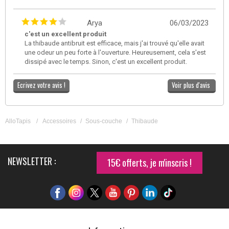
Arya
06/03/2023
c'est un excellent produit
La thibaude antibruit est efficace, mais j'ai trouvé qu'elle avait
une odeur un peu forte à l'ouverture. Heureusement, cela s'est
dissipé avec le temps. Sinon, c'est un excellent produit.
Ecrivez votre avis !
Voir plus d'avis
AlloTapis
/
Accessoires
/
Sous-couche
/
Thibaude
NEWSLETTER :
15€ offerts, je m'inscris !