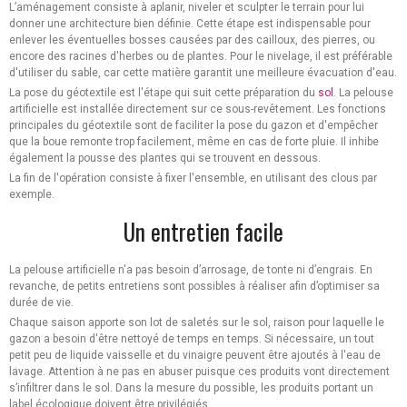
L’aménagement consiste à aplanir, niveler et sculpter le terrain pour lui
donner une architecture bien définie. Cette étape est indispensable pour
enlever les éventuelles bosses causées par des cailloux, des pierres, ou
encore des racines d'herbes ou de plantes. Pour le nivelage, il est préférable
d'utiliser du sable, car cette matière garantit une meilleure évacuation d'eau.
La pose du géotextile est l'étape qui suit cette préparation du
sol
. La pelouse
artificielle est installée directement sur ce sous-revêtement. Les fonctions
principales du géotextile sont de faciliter la pose du gazon et d'empêcher
que la boue remonte trop facilement, même en cas de forte pluie. Il inhibe
également la pousse des plantes qui se trouvent en dessous.
La fin de l'opération consiste à fixer l'ensemble, en utilisant des clous par
exemple.
Un entretien facile
La pelouse artificielle n'a pas besoin d’arrosage, de tonte ni d’engrais. En
revanche, de petits entretiens sont possibles à réaliser afin d’optimiser sa
durée de vie.
Chaque saison apporte son lot de saletés sur le sol, raison pour laquelle le
gazon a besoin d'être nettoyé de temps en temps. Si nécessaire, un tout
petit peu de liquide vaisselle et du vinaigre peuvent être ajoutés à l'eau de
lavage. Attention à ne pas en abuser puisque ces produits vont directement
s’infiltrer dans le sol. Dans la mesure du possible, les produits portant un
label écologique doivent être privilégiés.