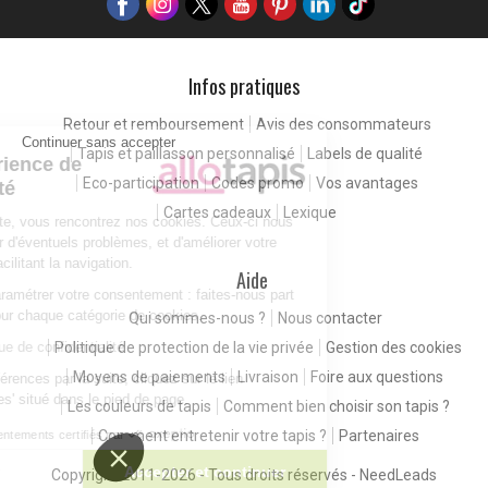
Infos pratiques
Retour et remboursement
Avis des consommateurs
Continuer sans accepter
Tapis et paillasson personnalisé
Labels de qualité
Pour une expérience de
Eco-participation
Codes promo
Vos avantages
meilleure qualité
Cartes cadeaux
Lexique
En consultant notre site, vous rencontrez nos cookies. Ceux-ci nous
permettent de détecter d'éventuels problèmes, et d'améliorer votre
expérience client en facilitant la navigation.
Aide
Vous êtes libres de paramétrer votre consentement : faites-nous part
de vos préférences pour chaque catégorie de cookies.
Qui sommes-nous ?
Nous contacter
Politique de protection de la vie privée
Gestion des cookies
Consulter notre politique de confidentialité
Moyens de paiements
Livraison
Foire aux questions
Pour modifier vos préférences par la suite, cliquez sur le lien
'Préférences de cookies' situé dans le pied de page.
Les couleurs de tapis
Comment bien choisir son tapis ?
Comment entretenir votre tapis ?
Partenaires
Consentements certifiés par
Paramétrer
Accepter et continuer
Copyright 2011-2026 - Tous droits réservés -
NeedLeads