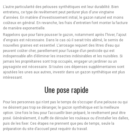
L’autre particularité des pelouses synthétiques est leur durabilité. Bien
entretenu, ce type de revêtement peut perdurer plus d'une vingtaine
d'années. En matière d'investissement initial, le gazon naturel est moins
coûteux en général. En revanche, les frais d'entretien font monter la facture
de manière exponentielle.
Rappelons que pour faire pousser le gazon, notamment après l'hiver, l'ajout
d'engrais est nécessaire. Dans le cas où il serait très abîmé, le semis de
nouvelles graines est essentiel. L’arrosage requiert des litres d’eau qui
peuvent coûter cher, pareillement pour l’usage d’un pesticide qui est
indispensable afin d’éliminer les insectes indésirables et les nuisibles. Si
jamais les propriétaires sont trop occupés, engager un jardinier ou un
paysagiste est nécessaire. Si toutes ces dépenses supplémentaires sont
ajoutées les unes aux autres, investir dans un gazon synthétique est plus
intéressant.
Une pose rapide
Pour les personnes qui n’ont pas le temps de s’occuper d’une pelouse ou qui
ne désirent pas trop se déranger, le gazon synthétique est la meilleure
option. Une fois le lieu pour l’accueillir bien préparé, le revêtement peut être
posé. Généralement, il suffit de dérouler les rouleaux ou d’installer les dalles,
puis de les fixer. Ces étapes ne prennent que peu de temps, seule la
préparation du site d’accueil peut requérir du travail.