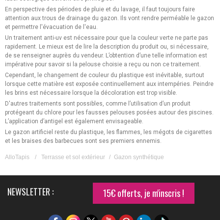
En perspective des périodes de pluie et du lavage, il faut toujours faire
attention aux trous de drainage du gazon. Ils vont rendre perméable le gazon
et permettre l'évacuation de l'eau.
Un traitement anti-uv est nécessaire pour que la couleur verte ne parte pas
rapidement. Le mieux est de lire la description du produit ou, si nécessaire,
de se renseigner auprès du vendeur. L’obtention d’une telle information est
impérative pour savoir si la pelouse choisie a reçu ou non ce traitement.
Cependant, le changement de couleur du plastique est inévitable, surtout
lorsque cette matière est exposée continuellement aux intempéries. Peindre
les brins est nécessaire lorsque la décoloration est trop visible.
D'autres traitements sont possibles, comme l’utilisation d’un produit
protégeant du chlore pour les fausses pelouses posées autour des piscines.
L’application d’antigel est également envisageable.
Le gazon artificiel reste du plastique, les flammes, les mégots de cigarettes
et les braises des barbecues sont ses premiers ennemis.
AlloTapis
/
Terrasse et sol extérieur
/
Gazon synthétique
NEWSLETTER :
15€ offerts, je m'inscris !