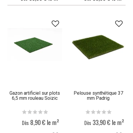
Gazon artificiel sur plots
Pelouse synthétique 37
6,5 mm rouleau Soizic
mm Padrig
8,90 € le m²
33,90 € le m²
Dès
Dès