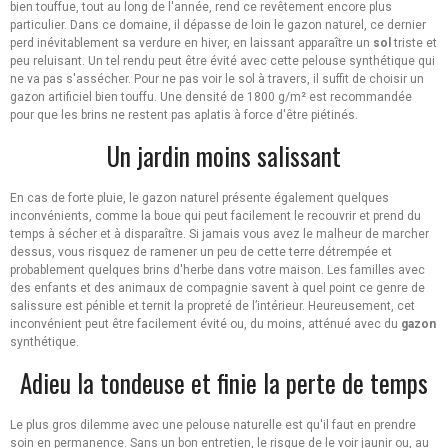
bien touffue, tout au long de l'année, rend ce revêtement encore plus
particulier. Dans ce domaine, il dépasse de loin le gazon naturel, ce dernier
perd inévitablement sa verdure en hiver, en laissant apparaître un
sol
triste et
peu reluisant. Un tel rendu peut être évité avec cette pelouse synthétique qui
ne va pas s'assécher. Pour ne pas voir le sol à travers, il suffit de choisir un
gazon artificiel bien touffu. Une densité de 1800 g/m² est recommandée
pour que les brins ne restent pas aplatis à force d'être piétinés.
Un jardin moins salissant
En cas de forte pluie, le gazon naturel présente également quelques
inconvénients, comme la boue qui peut facilement le recouvrir et prend du
temps à sécher et à disparaître. Si jamais vous avez le malheur de marcher
dessus, vous risquez de ramener un peu de cette terre détrempée et
probablement quelques brins d'herbe dans votre maison. Les familles avec
des enfants et des animaux de compagnie savent à quel point ce genre de
salissure est pénible et ternit la propreté de l’intérieur. Heureusement, cet
inconvénient peut être facilement évité ou, du moins, atténué avec du
gazon
synthétique.
Adieu la tondeuse et finie la perte de temps
Le plus gros dilemme avec une pelouse naturelle est qu'il faut en prendre
soin en permanence. Sans un bon entretien, le risque de le voir jaunir ou, au