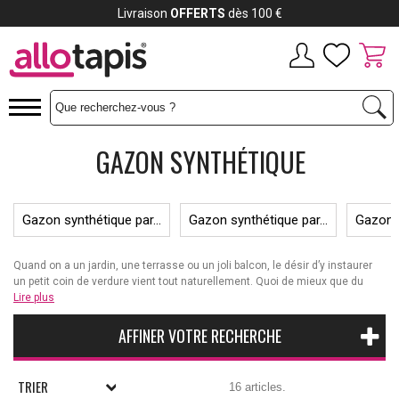
Livraison
OFFERTS
dès 100 €
GAZON SYNTHÉTIQUE
Gazon synthétique par...
Gazon synthétique par...
Gazon s
Quand on a un jardin, une terrasse ou un joli balcon, le désir d’y instaurer
un petit coin de verdure vient tout naturellement. Quoi de mieux que du
gazon artificiel pour donner vie à cette idée, de façon la plus simple. La
Lire plus
pelouse synthétique est un revêtement qui a rapidement trouvé sa place
auprès des utilisateurs. De nombreux avantages lui sont reconnus, autant
AFFINER VOTRE RECHERCHE
sur le plan esthétique qu'économique. Finis les jardins boueux en été et
tristes en hiver, à vous maintenant la décoration d'extérieur et d'intérieur
de vos rêves.
TRIER
16 articles.