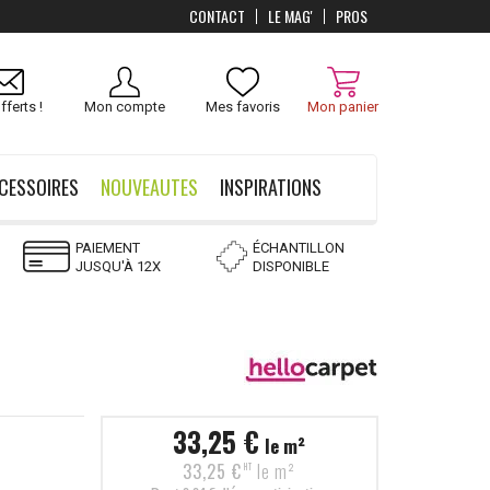
CONTACT
LE MAG'
PROS
Livraison
OFFERTS
dès 100 €
fferts !
Mon compte
Mes favoris
Mon panier
CESSOIRES
NOUVEAUTES
INSPIRATIONS
PAIEMENT
ÉCHANTILLON
JUSQU'À 12X
DISPONIBLE
33,25 €
le m²
33,25 €
le m²
HT