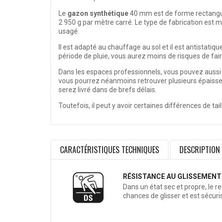
Le
gazon synthétique
40 mm est
de forme rectang
2 950 g par mètre carré. Le type de fabrication est
usagé.
Il est
adapté au chauffage au sol
et il est antistati
période de pluie, vous aurez moins de risques de fair
Dans les espaces professionnels, vous pouvez aussi a
vous pourrez néanmoins retrouver plusieurs épaisseu
serez livré dans de brefs délais.
Toutefois, il peut y avoir certaines différences de tai
CARACTÉRISTIQUES TECHNIQUES
DESCRIPTION
RÉSISTANCE AU GLISSEMENT
Dans un état sec et propre, le 
chances de glisser et est sécuri