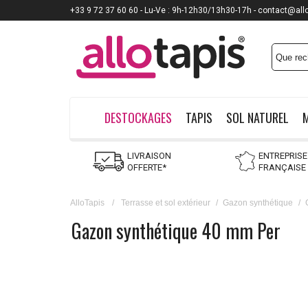
+33 9 72 37 60 60 - Lu-Ve : 9h-12h30/13h30-17h - contact@all
DESTOCKAGES
TAPIS
SOL NATUREL
LIVRAISON
ENTREPRISE
OFFERTE*
FRANÇAISE
AlloTapis
/
Terrasse et sol extérieur
/
Gazon synthétique
/
Gazon synthétique 40 mm Per