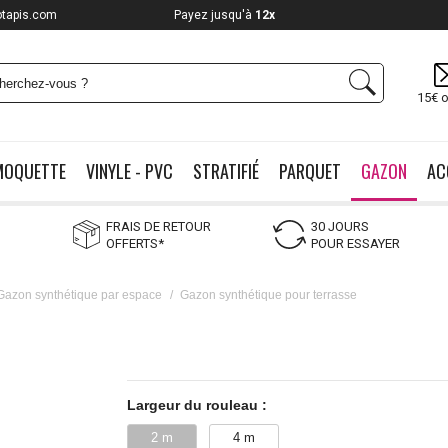
otapis.com
Payez jusqu'à
12x
15€ o
MOQUETTE
VINYLE - PVC
STRATIFIÉ
PARQUET
GAZON
AC
FRAIS DE RETOUR
30 JOURS
OFFERTS*
POUR ESSAYER
Gazon synthétique par espace
/
Gazon synthétique pour terrasse
Largeur du rouleau :
2 m
4 m