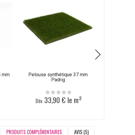
,5 mm
Pelouse synthétique 37 mm
Gazon synthét
Padrig
Sk
33,90 € le m²
31,
Dès
Dès
PRODUITS COMPLÉMENTAIRES
AVIS (5)