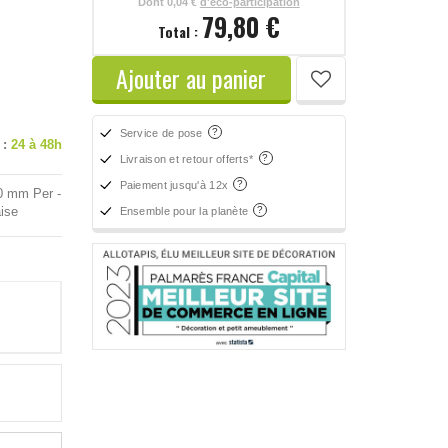
Dont
0,04 €
d'éco-participation
79,80 €
Total :
Ajouter au panier
Service de pose
 :
24 à 48h
Livraison et retour offerts*
Paiement jusqu'à 12x
40 mm Per -
ise
Ensemble pour la planète