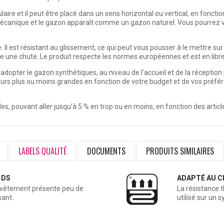
ulaire
et il peut être placé dans un sens horizontal ou vertical, en foncti
 mécanique et le gazon apparaît comme un gazon naturel. Vous pourrez vo
que. Il est résistant au glissement, ce qui peut vous pousser à le mettre 
e une chute. Le produit respecte les normes européennes et est en libre 
dopter le gazon synthétiques, au niveau de l'accueil et de la réception 
rs plus ou moins grandes en fonction de votre budget et de vos préfér
lles, pouvant aller jusqu’à 5 % en trop ou en moins, en fonction des artic
LABELS QUALITÉ
DOCUMENTS
PRODUITS SIMILAIRES
 DS
ADAPTÉ AU C
revêtement présente peu de
La résistance 
sant.
utilisé sur un 