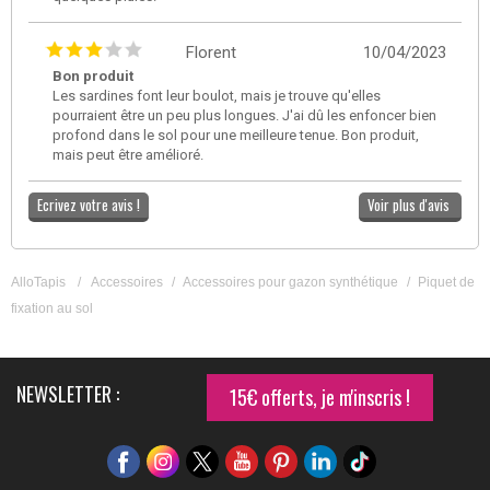
Florent
10/04/2023
Bon produit
Les sardines font leur boulot, mais je trouve qu'elles
pourraient être un peu plus longues. J'ai dû les enfoncer bien
profond dans le sol pour une meilleure tenue. Bon produit,
mais peut être amélioré.
Ecrivez votre avis !
Voir plus d'avis
AlloTapis
/
Accessoires
/
Accessoires pour gazon synthétique
/
Piquet de
fixation au sol
NEWSLETTER :
15€ offerts, je m'inscris !