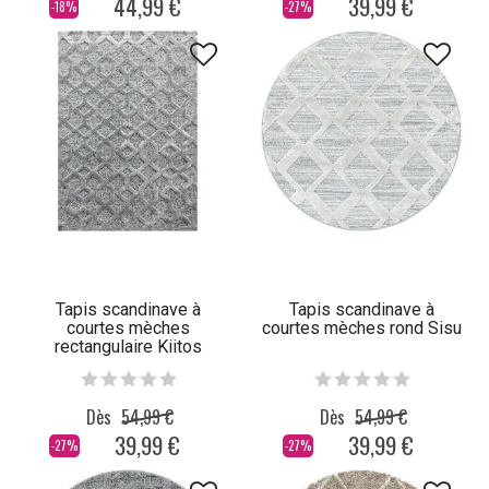
44,99 €
39,99 €
-18%
-27%
Tapis scandinave à
Tapis scandinave à
courtes mèches
courtes mèches rond Sisu
rectangulaire Kiitos
Dès
54,99 €
Dès
54,99 €
39,99 €
39,99 €
-27%
-27%