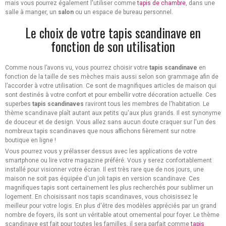
mais vous pourrez également l'utiliser comme
tapis de chambre
, dans une
salle à manger, un
salon
ou un espace de bureau personnel.
Le choix de votre tapis scandinave en
fonction de son utilisation
Comme nous l’avons vu, vous pourrez choisir votre
tapis scandinave
en
fonction de la taille de ses mèches mais aussi selon son grammage afin de
l’accorder à votre utilisation. Ce sont de magnifiques articles de maison qui
sont destinés à votre confort et pour embellir votre décoration actuelle. Ces
superbes
tapis scandinaves
raviront tous les membres de l'habitation. Le
thème scandinave plaît autant aux petits qu'aux plus grands. Il est synonyme
de douceur et de design. Vous allez sans aucun doute craquer sur l'un des
nombreux tapis scandinaves que nous affichons fièrement sur notre
boutique en ligne !
Vous pourrez vous y prélasser dessus avec les applications de votre
smartphone ou lire votre magazine préféré. Vous y serez confortablement
installé pour visionner votre écran. Il est très rare que de nos jours, une
maison ne soit pas équipée d'un joli tapis en version scandinave. Ces
magnifiques tapis sont certainement les plus recherchés pour sublimer un
logement. En choisissant nos tapis scandinaves, vous choisissez le
meilleur pour votre logis. En plus d'être des modèles appréciés par un grand
nombre de foyers, ils sont un véritable atout ornemental pour foyer. Le thème
scandinave est fait pour toutes les familles, il sera parfait comme
tapis