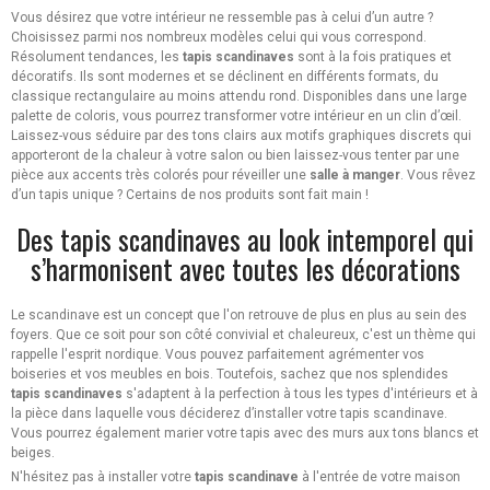
Vous désirez que votre intérieur ne ressemble pas à celui d’un autre ?
Choisissez parmi nos nombreux modèles celui qui vous correspond.
Résolument tendances, les
tapis scandinaves
sont à la fois pratiques et
décoratifs. Ils sont modernes et se déclinent en différents formats, du
classique rectangulaire au moins attendu rond. Disponibles dans une large
palette de coloris, vous pourrez transformer votre intérieur en un clin d’œil.
Laissez-vous séduire par des tons clairs aux motifs graphiques discrets qui
apporteront de la chaleur à votre salon ou bien laissez-vous tenter par une
pièce aux accents très colorés pour réveiller une
salle à manger
. Vous rêvez
d’un tapis unique ? Certains de nos produits sont fait main !
Des tapis scandinaves au look intemporel qui
s’harmonisent avec toutes les décorations
Le scandinave est un concept que l'on retrouve de plus en plus au sein des
foyers. Que ce soit pour son côté convivial et chaleureux, c'est un thème qui
rappelle l'esprit nordique. Vous pouvez parfaitement agrémenter vos
boiseries et vos meubles en bois. Toutefois, sachez que nos splendides
tapis scandinaves
s'adaptent à la perfection à tous les types d'intérieurs et à
la pièce dans laquelle vous déciderez d’installer votre tapis scandinave.
Vous pourrez également marier votre tapis avec des murs aux tons blancs et
beiges.
N'hésitez pas à installer votre
tapis scandinave
à l'entrée de votre maison