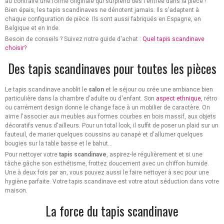
au contraire une forme originale qui surprend dès l'entrée dans la pièce !
Bien épais, les tapis scandinaves ne dénotent jamais. Ils s'adaptent à
chaque configuration de pièce. Ils sont aussi fabriqués en Espagne, en
Belgique et en Inde.
Besoin de conseils ? Suivez notre guide d'achat :
Quel tapis scandinave
choisir?
Des tapis scandinaves pour toutes les pièces
Le tapis scandinave anoblit le
salon
et le séjour ou crée une ambiance bien
particulière dans la chambre d'adulte ou d'enfant. Son
aspect ethnique
, rétro
ou carrément design donne le change face à un mobilier de caractère. On
aime l'associer aux meubles aux formes courbes en bois massif, aux objets
décoratifs venus d'ailleurs. Pour un total look, il suffit de poser un plaid sur un
fauteuil, de marier quelques coussins au canapé et d'allumer quelques
bougies sur la table basse et le bahut...
Pour nettoyer votre
tapis scandinave
, aspirez-le régulièrement et si une
tâche gâche son esthétisme, frottez doucement avec un chiffon humide.
Une à deux fois par an, vous pouvez aussi le faire nettoyer à sec pour une
hygiène parfaite. Votre tapis scandinave est votre atout séduction dans votre
maison.
La force du tapis scandinave