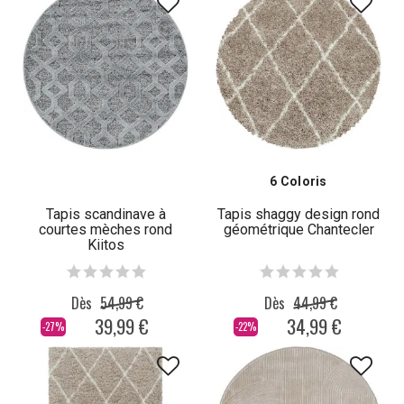
6 Coloris
Tapis scandinave à
Tapis shaggy design rond
courtes mèches rond
géométrique Chantecler
Kiitos
Dès
54,99 €
Dès
44,99 €
39,99 €
34,99 €
-27%
-22%