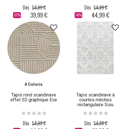
Dès
54,99 €
Dès
54,99 €
39,99 €
44,99 €
-27%
-18%
4 Coloris
Tapis rond scandinave
Tapis scandinave à
effet 3D graphique Eve
courtes mèches
rectangulaire Sisu
Dès
54,99 €
Dès
54,99 €