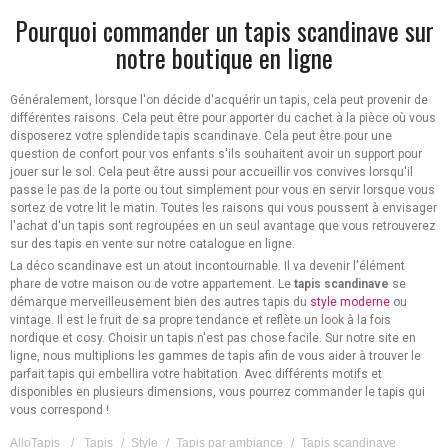
Pourquoi commander un tapis scandinave sur
notre boutique en ligne
Généralement, lorsque l'on décide d'acquérir un tapis, cela peut provenir de
différentes raisons. Cela peut être pour apporter du cachet à la pièce où vous
disposerez votre splendide tapis scandinave. Cela peut être pour une
question de confort pour vos enfants s'ils souhaitent avoir un support pour
jouer sur le sol. Cela peut être aussi pour accueillir vos convives lorsqu'il
passe le pas de la porte ou tout simplement pour vous en servir lorsque vous
sortez de votre lit le matin. Toutes les raisons qui vous poussent à envisager
l'achat d'un tapis sont regroupées en un seul avantage que vous retrouverez
sur des tapis en vente sur notre catalogue en ligne.
La déco scandinave est un atout incontournable. Il va devenir l'élément
phare de votre maison ou de votre appartement. Le
tapis scandinave
se
démarque merveilleusement bien des autres tapis du
style moderne
ou
vintage. Il est le fruit de sa propre tendance et reflète un look à la fois
nordique et cosy. Choisir un tapis n'est pas chose facile. Sur notre site en
ligne, nous multiplions les gammes de tapis afin de vous aider à trouver le
parfait tapis qui embellira votre habitation. Avec différents motifs et
disponibles en plusieurs dimensions, vous pourrez commander le tapis qui
vous correspond !
AlloTapis
/
Tapis
/
Style
/
Tapis par ambiance
/
Tapis scandinave