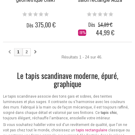
géométrique Uteki
salon rectangle Adza
375,00 €
Dès
54,99 €
Dès
44,99 €
-18%
1
2
Résultats 1 - 24 sur 46.
Le tapis scandinave moderne, épuré,
graphique
Le tapis scandinave associe des tons gais et sobres, des teintes
lumineuses et plus sages. Il contraste ou s'harmonise avec les couleurs
des murs. Fabriqué à la main ou de façon mécanique, il est toujours raffiné,
soigné dans chaque détail et valorisé par ses finitions. Ce
tapis chic
,
toujours élégant, réchauffe l'ambiance, ensoleille votre intérieur.
Si vous souhaitez habiller votre sol d'un revêtement de qualité, que l'on ne
voit pas chez tout le monde, choisissez un
tapis rectangulaire
classique ou