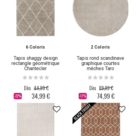
6 Coloris
2 Coloris
Tapis shaggy design
Tapis rond scandinave
rectangle géométrique
graphique courtes
Chantecler
mèches Taro
Dès
44,99 €
Dès
89,99 €
34,99 €
74,99 €
-22%
-17%