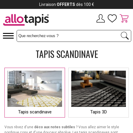
Payez jusqu'à
12x
TAPIS SCANDINAVE
Tapis scandinave
Tapis 3D
Vous rêvez d'une
déco aux notes subtiles
? Vous allez aimer le style
nordique cosy et d'une douceur absolue. Les tapis scandinaves sont