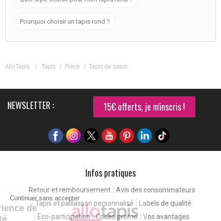
Pourquoi choisir un tapis rond ?
AlloTapis
/
Tapis
/
Pièce
/
Tapis de salon
NEWSLETTER :
15€ offerts, je m'inscris !
Infos pratiques
Retour et remboursement
Avis des consommateurs
Continuer sans accepter
Tapis et paillasson personnalisé
Labels de qualité
Pour une expérience de
Eco-participation
Codes promo
Vos avantages
meilleure qualité