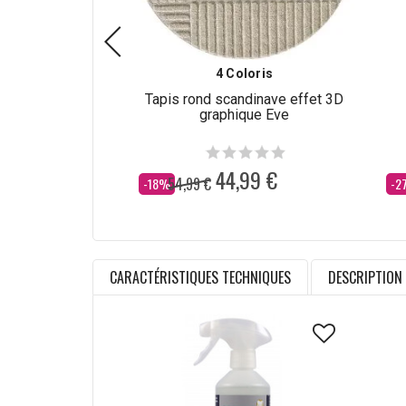
4 Coloris
Tapis rond scandinave effet 3D
graphique Eve
44,99 €
54,99 €
Dès
Dè
-18%
-2
CARACTÉRISTIQUES TECHNIQUES
DESCRIPTION