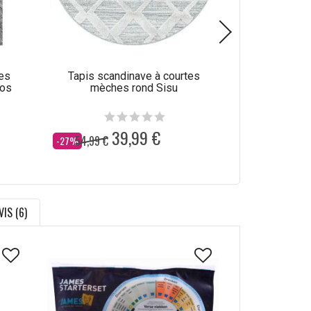
es
Tapis scandinave à courtes
Tapis scan
tos
mèches rond Sisu
mèches
39,99 €
3
54,99 €
54,99 €
Dès
Dès
-27%
-27%
VIS (6)