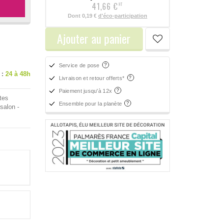
41,66 €
HT
Dont
0,19 €
d'éco-participation
Ajouter au panier
Service de pose
 :
24 à 48h
Livraison et retour offerts*
Paiement jusqu'à 12x
tes
Ensemble pour la planète
salon -