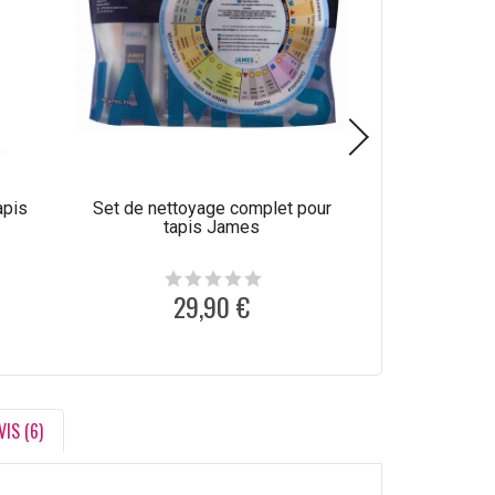
apis
Set de nettoyage complet pour
Produit de net
tapis James
laine C
29,90 €
1
VIS (6)