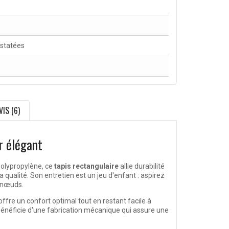
nstatées
VIS (6)
r élégant
polypropylène, ce
tapis rectangulaire
allie durabilité
 qualité. Son entretien est un jeu d'enfant : aspirez
s nœuds.
ffre un confort optimal tout en restant facile à
s bénéficie d'une fabrication mécanique qui assure une