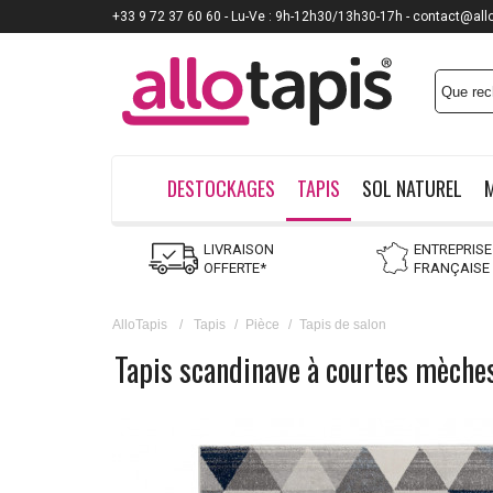
+33 9 72 37 60 60 - Lu-Ve : 9h-12h30/13h30-17h - contact@all
DESTOCKAGES
TAPIS
SOL NATUREL
LIVRAISON
ENTREPRISE
OFFERTE*
FRANÇAISE
AlloTapis
/
Tapis
/
Pièce
/
Tapis de salon
Tapis scandinave à courtes mèche