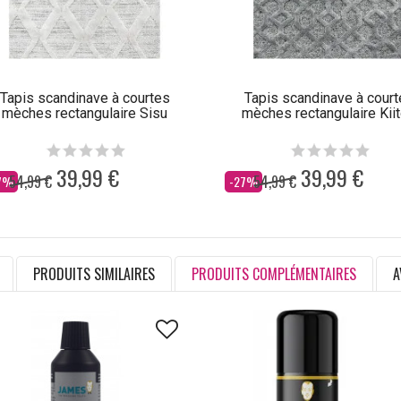
Tapis scandinave à courtes
Tapis scandinave à court
mèches rectangulaire Sisu
mèches rectangulaire Kii
39,99 €
39,99 €
54,99 €
54,99 €
s
Dès
7%
-27%
PRODUITS SIMILAIRES
PRODUITS COMPLÉMENTAIRES
A