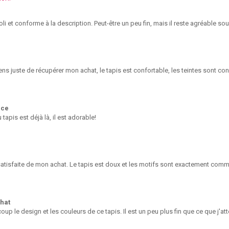
joli et conforme à la description. Peut-être un peu fin, mais il reste agréable so
iens juste de récupérer mon achat, le tapis est confortable, les teintes sont con
ace
apis est déjà là, il est adorable!
satisfaite de mon achat. Le tapis est doux et les motifs sont exactement comm
hat
up le design et les couleurs de ce tapis. Il est un peu plus fin que ce que j'att