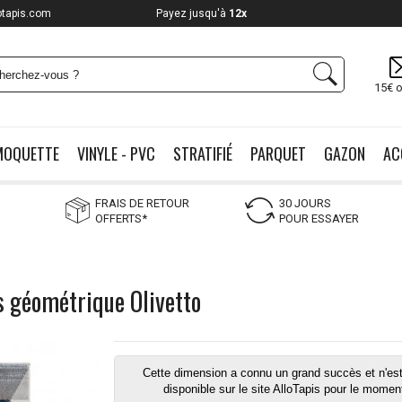
otapis.com
Payez jusqu'à
12x
15€ o
MOQUETTE
VINYLE - PVC
STRATIFIÉ
PARQUET
GAZON
AC
FRAIS DE RETOUR
30 JOURS
OFFERTS*
POUR ESSAYER
s géométrique Olivetto
Cette dimension a connu un grand succès et n'est
disponible sur le site AlloTapis pour le momen