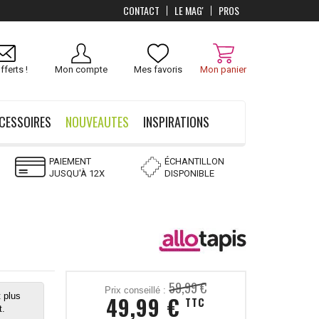
CONTACT
LE MAG'
PROS
Livraison
OFFERTS
dès 100 €
fferts !
Mon compte
Mes favoris
Mon panier
CESSOIRES
NOUVEAUTES
INSPIRATIONS
PAIEMENT
ÉCHANTILLON
JUSQU'À 12X
DISPONIBLE
59,99 €
Prix conseillé :
 plus
49,99 €
TTC
t.