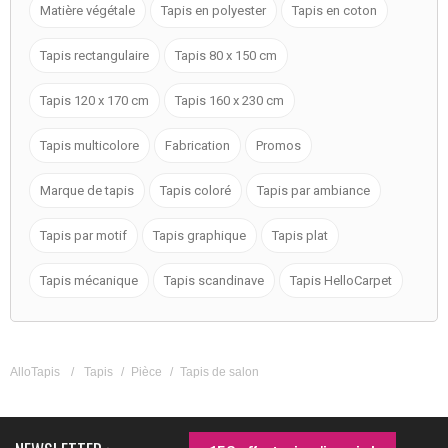
Matière végétale
Tapis en polyester
Tapis en coton
Tapis rectangulaire
Tapis 80 x 150 cm
Tapis 120 x 170 cm
Tapis 160 x 230 cm
Tapis multicolore
Fabrication
Promos
Marque de tapis
Tapis coloré
Tapis par ambiance
Tapis par motif
Tapis graphique
Tapis plat
Tapis mécanique
Tapis scandinave
Tapis HelloCarpet
AlloTapis
/
Tapis
/
Pièce
/
Tapis de salon