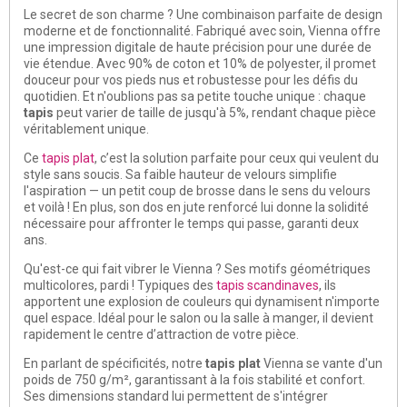
Le secret de son charme ? Une combinaison parfaite de design
moderne et de fonctionnalité. Fabriqué avec soin, Vienna offre
une impression digitale de haute précision pour une durée de
vie étendue. Avec 90% de coton et 10% de polyester, il promet
douceur pour vos pieds nus et robustesse pour les défis du
quotidien. Et n'oublions pas sa petite touche unique : chaque
tapis
peut varier de taille de jusqu'à 5%, rendant chaque pièce
véritablement unique.
Ce
tapis plat
, c’est la solution parfaite pour ceux qui veulent du
style sans soucis. Sa faible hauteur de velours simplifie
l'aspiration — un petit coup de brosse dans le sens du velours
et voilà ! En plus, son dos en jute renforcé lui donne la solidité
nécessaire pour affronter le temps qui passe, garanti deux
ans.
Qu'est-ce qui fait vibrer le Vienna ? Ses motifs géométriques
multicolores, pardi ! Typiques des
tapis scandinaves
, ils
apportent une explosion de couleurs qui dynamisent n'importe
quel espace. Idéal pour le salon ou la salle à manger, il devient
rapidement le centre d’attraction de votre pièce.
En parlant de spécificités, notre
tapis plat
Vienna se vante d'un
poids de 750 g/m², garantissant à la fois stabilité et confort.
Ses dimensions standard lui permettent de s'intégrer