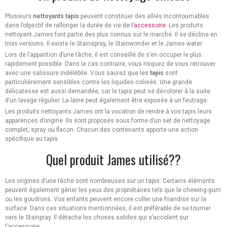
Plusieurs
nettoyants tapis
peuvent constituer des alliés incontournables
dans l’objectif de rallonger la durée de vie de l’
accessoire
. Les produits
nettoyant James font partie des plus connus sur le marché. Il se décline en
trois versions. Il existe le Stainspray, le Stainwonder et le James water.
Lors de l’apparition d’une tâche, il est conseillé de s’en occuper le plus
rapidement possible. Dans le cas contraire, vous risquez de vous retrouver
avec une salissure indélébile. Vous saurez que les
tapis
sont
particulièrement sensibles contre les liquides colorés. Une grande
délicatesse est aussi demandée, car le tapis peut se décolorer à la suite
d’un lavage régulier. La laine peut également être exposée à un feutrage.
Les produits nettoyants James ont la vocation de rendre à vos tapis leurs
apparences d’origine. Ils sont proposés sous forme d’un set de nettoyage
complet, spray ou flacon. Chacun des contenants apporte une action
spécifique au tapis.
Quel produit James utilisé??
Les origines d’une tâche sont nombreuses sur un tapis. Certains éléments
peuvent également gêner les yeux des propriétaires tels que le chewing-gum
ou les goudrons. Vos enfants peuvent encore coller une friandise sur la
surface. Dans ces situations mentionnées, il est préférable de se tourner
vers le Stainpray. Il détache les choses solides qui s’accolent sur
l’accessoire.