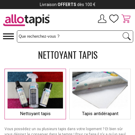
Livraison
OFFERTS
dès 100 €
NETTOYANT TAPIS
Nettoyant tapis
Tapis antidérapant
Vous possédez un ou plusieurs tapis dans votre logement ? Et bien sûr
vous désirez le conserver dans le temps ! Pour ce faire il n’y a qu’un seul