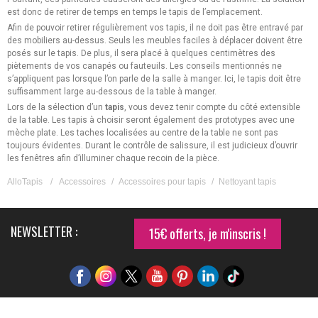
est donc de retirer de temps en temps le tapis de l’emplacement.
Afin de pouvoir retirer régulièrement vos tapis, il ne doit pas être entravé par
des mobiliers au-dessus. Seuls les meubles faciles à déplacer doivent être
posés sur le tapis. De plus, il sera placé à quelques centimètres des
piètements de vos canapés ou fauteuils. Les conseils mentionnés ne
s’appliquent pas lorsque l’on parle de la salle à manger. Ici, le tapis doit être
suffisamment large au-dessous de la table à manger.
Lors de la sélection d’un
tapis
, vous devez tenir compte du côté extensible
de la table. Les tapis à choisir seront également des prototypes avec une
mèche plate. Les taches localisées au centre de la table ne sont pas
toujours évidentes. Durant le contrôle de salissure, il est judicieux d’ouvrir
les fenêtres afin d’illuminer chaque recoin de la pièce.
AlloTapis
/
Accessoires
/
Accessoires pour tapis
/
Nettoyant tapis
NEWSLETTER :
15€ offerts, je m'inscris !