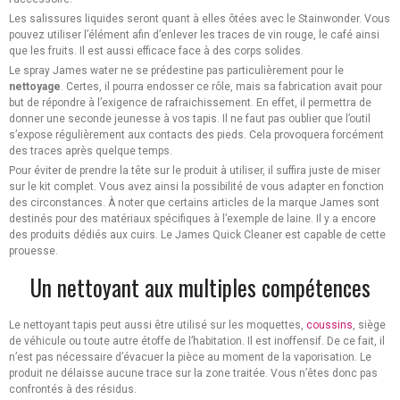
Les salissures liquides seront quant à elles ôtées avec le Stainwonder. Vous
pouvez utiliser l’élément afin d’enlever les traces de vin rouge, le café ainsi
que les fruits. Il est aussi efficace face à des corps solides.
Le spray James water ne se prédestine pas particulièrement pour le
nettoyage
. Certes, il pourra endosser ce rôle, mais sa fabrication avait pour
but de répondre à l’exigence de rafraichissement. En effet, il permettra de
donner une seconde jeunesse à vos tapis. Il ne faut pas oublier que l’outil
s’expose régulièrement aux contacts des pieds. Cela provoquera forcément
des traces après quelque temps.
Pour éviter de prendre la tête sur le produit à utiliser, il suffira juste de miser
sur le kit complet. Vous avez ainsi la possibilité de vous adapter en fonction
des circonstances. À noter que certains articles de la marque James sont
destinés pour des matériaux spécifiques à l’exemple de laine. Il y a encore
des produits dédiés aux cuirs. Le James Quick Cleaner est capable de cette
prouesse.
Un nettoyant aux multiples compétences
Le nettoyant tapis peut aussi être utilisé sur les moquettes,
coussins
, siège
de véhicule ou toute autre étoffe de l’habitation. Il est inoffensif. De ce fait, il
n’est pas nécessaire d’évacuer la pièce au moment de la vaporisation. Le
produit ne délaisse aucune trace sur la zone traitée. Vous n’êtes donc pas
confrontés à des résidus.