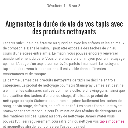
Résultats 1 - 8 sur 8.
Augmentez la durée de vie de vos tapis avec
des produits nettoyants
Le tapis subit une rude épreuve au quotidien avec les enfants et les animaux
de compagnie. Dans le salon, il peut être exposé à des taches de vin au
cours d’une soirée entre amis. Le matin, vous pouvez encore y renverser
accidentellement du café. Vous cherchez alors un moyen pour un nettoyage
optimal. L’usage d’un aspirateur se révèle parfois insuffisant. Le nettoyant
tapis est alors venu à la rescousse. Il est visible dans différentes
contenances et de marque.
La gamme James des
produits nettoyants de tapis
se décline en trois
catégories. Le produit de nettoyage pour tapis Stainspray James est destiné
à éliminer les salissures solides comme la colle, le chewing-gum… ainsi que
la disparition des taches d’encre, de cirage, d’huile… Le
produit de
nettoyage de tapis
Stainwonder James supprime facilement les taches de
sang, de vin rouge, de fruits, de café et de thé. Les points forts du nettoyant
Stainwonder sont reconnus pour l’élimination des résidus de détergents et
des matières solides. Quant au spray de nettoyage James Water vous
pouvez l’utiliser régulièrement pour rafraîchir ou nettoyer vos
tapis modernes
et moquettes afin de leur conserver l’aspect de neuf.