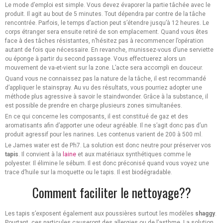
Le mode d’emploi est simple. Vous devez évaporer la partie tâchée avec le
produit. Il agit au bout de 5 minutes. Tout dépendra par contre de la tâche
rencontrée. Parfois, le temps d’action peut s’étendre jusqu’à 12 heures. Le
corps étranger sera ensuite retiré de son emplacement. Quand vous êtes
face à des tâches résistantes, n’hésitez pas à recommencer l’opération
autant de fois que nécessaire. En revanche, munissez-vous d’une serviette
ou éponge à partir du second passage. Vous effectuerez alors un
mouvement de va-et-vient sur la zone. L’acte sera accompli en douceur.
Quand vous ne connaissez pas la nature de la tâche, il est recommandé
d’appliquer le stainspray. Au vu des résultats, vous pourriez adopter une
méthode plus agressive à savoir le staindwonder. Grâce à la substance, il
est possible de prendre en charge plusieurs zones simultanées.
En ce qui concerne les composants, il est constitué de gaz et des
aromatisants afin d’apporter une odeur agréable. Il ne s’agit donc pas d’un
produit agressif pour les narines. Les contenus varient de 200 à 500 ml.
Le James water est de Ph7. La solution est donc neutre pour préserver vos
tapis
. Il convient à la
laine
et aux matériaux synthétiques comme le
polyester. Il élimine le sébum. Il est donc préconisé quand vous voyez une
trace d’huile sur la moquette ou le tapis. Il est biodégradable.
Comment faciliter le nettoyage??
Les tapis s’exposent également aux poussières surtout les modèles
shaggy
.
Pourtant, ces particules causeront des allergies ou de l’asthme. La solution