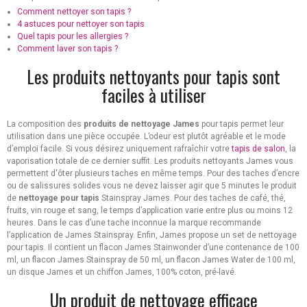
Comment nettoyer son tapis ?
4 astuces pour nettoyer son tapis
Quel tapis pour les allergies ?
Comment laver son tapis ?
Les produits nettoyants pour tapis sont
faciles à utiliser
La composition des
produits de nettoyage James
pour tapis permet leur
utilisation dans une pièce occupée. L’odeur est plutôt agréable et le mode
d’emploi facile. Si vous désirez uniquement rafraîchir votre
tapis de salon
, la
vaporisation totale de ce dernier suffit. Les produits nettoyants James vous
permettent d'ôter plusieurs taches en même temps. Pour des taches d’encre
ou de salissures solides vous ne devez laisser agir que 5 minutes le produit
de
nettoyage pour tapis
Stainspray James. Pour des taches de café, thé,
fruits, vin rouge et sang, le temps d’application varie entre plus ou moins 12
heures. Dans le cas d’une tache inconnue la marque recommande
l’application de James Stainspray. Enfin, James propose un set de nettoyage
pour tapis. Il contient un flacon James Stainwonder d’une contenance de 100
ml, un flacon James Stainspray de 50 ml, un flacon James Water de 100 ml,
un disque James et un chiffon James, 100% coton, pré-lavé.
Un produit de nettoyage efficace