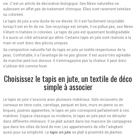
vie. C'est un article de décoration biologique. Ses fibres naturelles ne
subissent en effet pas de traitement chimique. Elles sont rarement teintées
ou colorées.
Le tapis de jute a une durée de vie élevée. Et il est facilement recyclable
lorsqu'il est en fin de vie. Son recyclage est simple, il ne pollue pas, ses fibres
n'étant ni traitées ni colorées. Le tapis de jute est quasiment biodégradable.
Il a aussi un côté artisanal qui attire. Certains tapis en jute sont réalisés à la
main et sont donc des pièces uniques.
Sa composition naturelle fait du tapis en jute un textile respectueux de la
peau. Confortable, il a l'avantage de ne pas glisser. Il est aussi très agréable
de marcher pied nus dessus. Il n'emmagasine pas la chaleur. Il peut donc
s'utiliser été comme hiver.
Choisissez le tapis en jute, un textile de déco
simple à associer
Le tapis en jute s'associe avec plusieurs matériaux. Sols recouverts de
carreaux en terre cuite, carrelage, parquet en bois, murs en pierre ou en
briques, poutres apparentes, le tapis en jute correspond parfaitement à ces
matières. Espace classique ou moderne, le tapis en jute peut se dérouler
dans différents intérieurs. Il se plaît autant dans les maisons de campagnes
que dans les villas de bord de mer. Les appartements de ville l'adoptent
aussi pour sa simplicité. Le
tapis en jute
se plaît à proximité de plantes