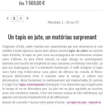
1 569,60 €
Dès
1
2
Résultats 1 - 24 sur 37.
Un tapis en jute, un matériau surprenant
Originaire d'Inde, cette matière est caractérisée par une résistance et une
solidité à toute épreuve. Aussi bien utilisé comme
tapis de salon
ou comme
tapis d'entrée, le tapis en jute vous accompagnera de nombreuses années
sans s'abîmer. En plus d'être naturel, ce tapis design ou contemporain
donnera une touche de simplicité et vous assurera un intérieur très frais. Le
jute est avantageux car il s'entretient facilement. Il suffit d'aspirer le tapis
sans faire trop d'aller-retour sous peine de détruire les nœuds et fibres.
Aucune déformation n'est à craindre avec le temps, ni même une
décoloration. Alors forcément, le vieillissement est irréprochable. Et comme
il s'agit d'un
tapis contemporain
intemporel, il ne deviendra pas ringard avec
le temps et ne se démodera pas. Le jute est en plus agréable au toucher,
avec ses nombreux nœuds, c'est une texture unique et très esthétique, qui
apporte une touche d'authenticité et de raffinement.
Besoin de conseils ? Suivez notre guide d'achat :
Le tapis en jute : naturel et