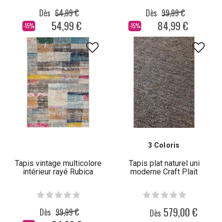
Dès
64,99 €
Dès
99,99 €
54,99 €
84,99 €
-15%
-15%
3 Coloris
Tapis vintage multicolore
Tapis plat naturel uni
intérieur rayé Rubica
moderne Craft Plait
579,00 €
Dès
99,99 €
Dès