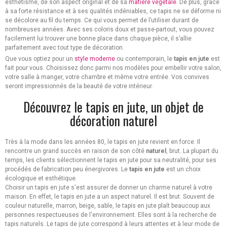
esthétisme, de son aspect original et de sa
matière végétale
. De plus, grâce
à sa forte résistance et à ses qualités indéniables, ce tapis ne se déforme ni
se décolore au fil du temps. Ce qui vous permet de l’utiliser durant de
nombreuses années. Avec ses coloris doux et passe-partout, vous pouvez
facilement lui trouver une bonne place dans chaque pièce, il s’allie
parfaitement avec tout type de décoration.
Que vous optiez pour un
style moderne
ou contemporain, le
tapis en jute
est
fait pour vous. Choisissez donc parmi nos modèles pour embellir votre salon,
votre salle à manger, votre chambre et même votre entrée. Vos convives
seront impressionnés de la beauté de votre intérieur.
Découvrez le tapis en jute, un objet de
décoration naturel
Très à la mode dans les années 80, le tapis en jute revient en force. Il
rencontre un grand succès en raison de son côté
naturel
, brut. La plupart du
temps, les clients sélectionnent le tapis en jute pour sa neutralité, pour ses
procédés de fabrication peu énergivores. Le
tapis en jute
est un choix
écologique et esthétique.
Choisir un tapis en jute s'est assurer de donner un charme naturel à votre
maison. En effet, le tapis en jute a un aspect naturel. Il est brut. Souvent de
couleur naturelle, marron, beige, sable, le tapis en jute plaît beaucoup aux
personnes respectueuses de l'environnement. Elles sont à la recherche de
tapis naturels. Le tapis de jute correspond à leurs attentes et à leur mode de