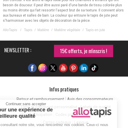
son contour. Il est alors le tapis idéal pour les chambres d'enfants qui ont
besoin de douceur. Il peut être aussi paré d'une bande de tissu colorée plus
ou moins étroite qui fait ressortir l'aspect brut de sa texture. Il convient alors
aux bureaux et salles de bain. La couleur qui entoure le tapis de jute peut
s'harmoniser avec les objets de décoration de la pièce.
AlloTapis
/
Tapis
/
Matière
/
Matière végétale
/
Tapis en jute
NEWSLETTER :
15€ offerts, je m'inscris !
Infos pratiques
Retour et remboursement
Avis des consommateurs
Continuer sans accepter
Tapis et paillasson personnalisé
Labels de qualité
Pour une expérience de
Eco-participation
Codes promo
Vos avantages
meilleure qualité
Cartes cadeaux
Lexique
En consultant notre site, vous rencontrez nos cookies. Ceux-ci nous