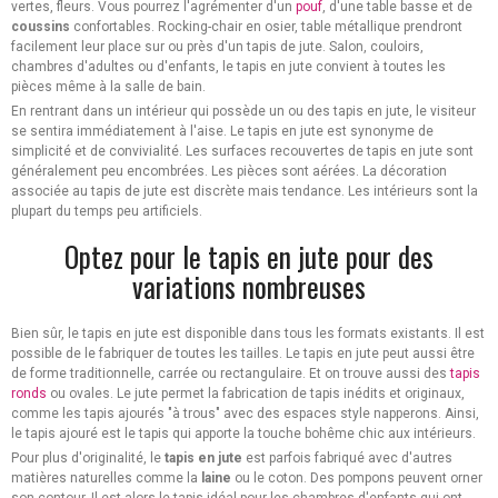
vertes, fleurs. Vous pourrez l'agrémenter d'un
pouf
, d'une table basse et de
coussins
confortables. Rocking-chair en osier, table métallique prendront
facilement leur place sur ou près d'un tapis de jute. Salon, couloirs,
chambres d'adultes ou d'enfants, le tapis en jute convient à toutes les
pièces même à la salle de bain.
En rentrant dans un intérieur qui possède un ou des tapis en jute, le visiteur
se sentira immédiatement à l'aise. Le tapis en jute est synonyme de
simplicité et de convivialité. Les surfaces recouvertes de tapis en jute sont
généralement peu encombrées. Les pièces sont aérées. La décoration
associée au tapis de jute est discrète mais tendance. Les intérieurs sont la
plupart du temps peu artificiels.
Optez pour le tapis en jute pour des
variations nombreuses
Bien sûr, le tapis en jute est disponible dans tous les formats existants. Il est
possible de le fabriquer de toutes les tailles. Le tapis en jute peut aussi être
de forme traditionnelle, carrée ou rectangulaire. Et on trouve aussi des
tapis
ronds
ou ovales. Le jute permet la fabrication de tapis inédits et originaux,
comme les tapis ajourés "à trous" avec des espaces style napperons. Ainsi,
le tapis ajouré est le tapis qui apporte la touche bohême chic aux intérieurs.
Pour plus d'originalité, le
tapis en jute
est parfois fabriqué avec d'autres
matières naturelles comme la
laine
ou le coton. Des pompons peuvent orner