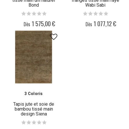
tissé main uni naturel
franges tissé main rayé
Bond
Wabi Sabi
1 575,00 €
1 077,12 €
Dès
Dès
3 Coloris
Tapis jute et soie de
bambou tissé main
design Siena