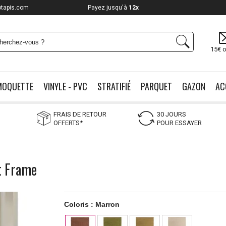
otapis.com
Payez jusqu'à
12x
15€ o
MOQUETTE
VINYLE - PVC
STRATIFIÉ
PARQUET
GAZON
AC
FRAIS DE RETOUR
30 JOURS
OFFERTS*
POUR ESSAYER
at Frame
Coloris :
Marron