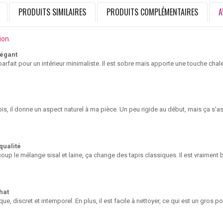
PRODUITS SIMILAIRES
PRODUITS COMPLÉMENTAIRES
A
ion.
légant
parfait pour un intérieur minimaliste. Il est sobre mais apporte une touche cha
is, il donne un aspect naturel à ma pièce. Un peu rigide au début, mais ça s’a
qualité
up le mélange sisal et laine, ça change des tapis classiques. Il est vraiment 
hat
que, discret et intemporel. En plus, il est facile à nettoyer, ce qui est un gros p