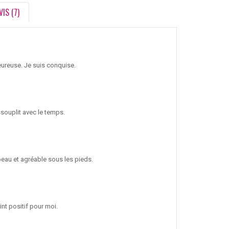
VIS (7)
leureuse. Je suis conquise.
ssouplit avec le temps.
beau et agréable sous les pieds.
oint positif pour moi.