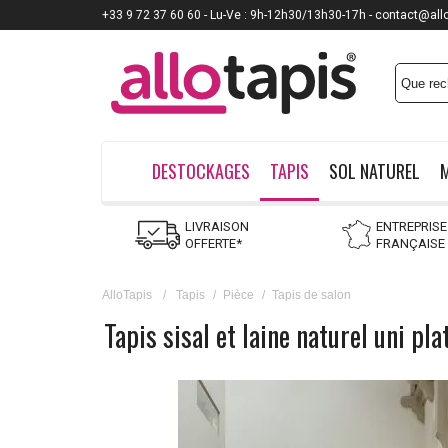
+33 9 72 37 60 60 - Lu-Ve : 9h-12h30/13h30-17h - contact@all
DESTOCKAGES
TAPIS
SOL NATUREL
LIVRAISON
ENTREPRISE
OFFERTE*
FRANÇAISE
AlloTapis
/
Tapis
/
Pièce
/
Tapis de salon
Tapis sisal et laine naturel uni pl