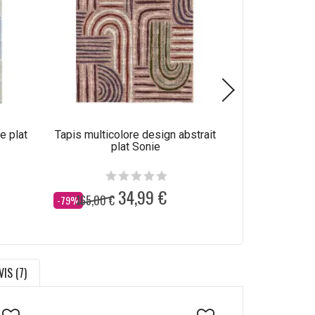
e plat
Tapis multicolore design abstrait
Tapis peinture
plat Sonie
abstr
34,99 €
165,00 €
110,00 €
Dès
Dès
-79%
-68%
VIS (7)