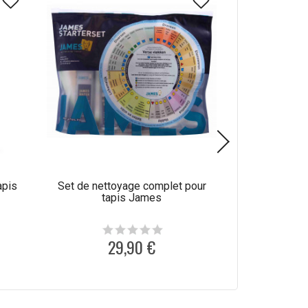
apis
Set de nettoyage complet pour
Produit de net
tapis James
laine C
29,90 €
1