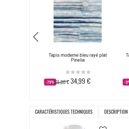
Tapis moderne bleu rayé plat
T
Pinelia
34,99 €
165,00 €
Dès
Dè
-79%
-9
CARACTÉRISTIQUES TECHNIQUES
DESCRIPTION