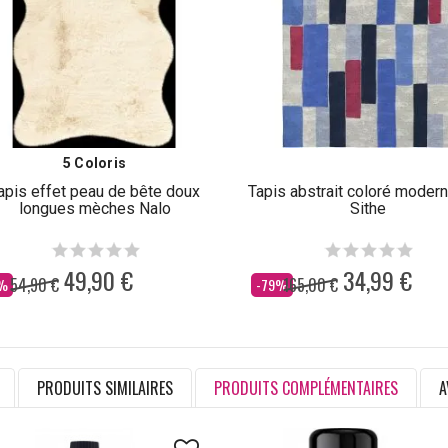
5 Coloris
apis effet peau de bête doux
Tapis abstrait coloré modern
longues mèches Nalo
Sithe
49,90 €
34,99 €
54,90 €
165,00 €
s
Dès
%
-79%
PRODUITS SIMILAIRES
PRODUITS COMPLÉMENTAIRES
A