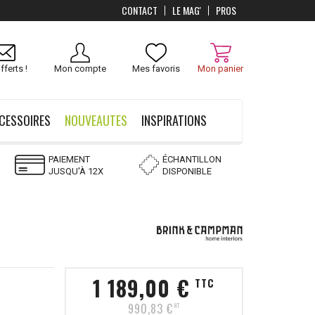
CONTACT
LE MAG'
PROS
Livraison
OFFERTS
dès 100 €
fferts !
Mon compte
Mes favoris
Mon panier
CESSOIRES
NOUVEAUTES
INSPIRATIONS
PAIEMENT
ÉCHANTILLON
JUSQU'À 12X
DISPONIBLE
1 189,00 €
TTC
990,83 €
HT