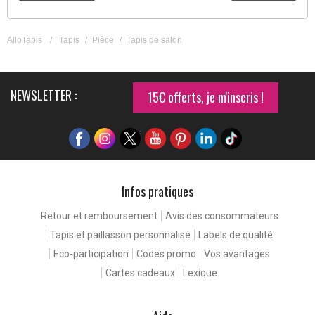
AlloTapis
/
Tapis
/
Pièce
/
Tapis de salon
NEWSLETTER :
15€ offerts, je m'inscris !
Infos pratiques
Retour et remboursement
Avis des consommateurs
Continuer sans accepter
Tapis et paillasson personnalisé
Labels de qualité
e expérience de
Eco-participation
Codes promo
Vos avantages
e qualité
Cartes cadeaux
Lexique
t notre site, vous rencontrez nos cookies. Ceux-ci nous
e détecter d'éventuels problèmes, et d'améliorer votre
ient en facilitant la navigation.