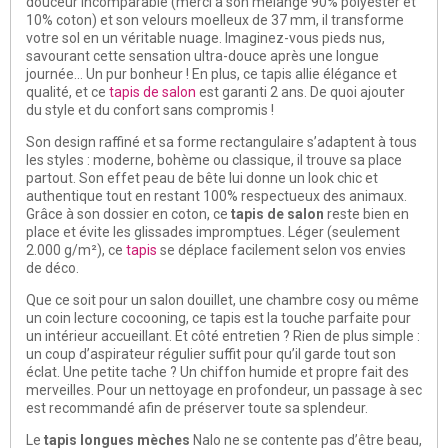
douceur incomparable (merci à son mélange 90% polyester et
10% coton) et son velours moelleux de 37 mm, il transforme
votre sol en un véritable nuage. Imaginez-vous pieds nus,
savourant cette sensation ultra-douce après une longue
journée… Un pur bonheur ! En plus, ce tapis allie élégance et
qualité, et ce
tapis de salon
est garanti 2 ans. De quoi ajouter
du style et du confort sans compromis !
Son design raffiné et sa forme rectangulaire s’adaptent à tous
les styles : moderne, bohème ou classique, il trouve sa place
partout. Son effet peau de bête lui donne un look chic et
authentique tout en restant 100% respectueux des animaux.
Grâce à son dossier en coton, ce
tapis de salon
reste bien en
place et évite les glissades impromptues. Léger (seulement
2.000 g/m²), ce
tapis
se déplace facilement selon vos envies
de déco.
Que ce soit pour un salon douillet, une chambre cosy ou même
un coin lecture cocooning, ce tapis est la touche parfaite pour
un intérieur accueillant. Et côté entretien ? Rien de plus simple :
un coup d’aspirateur régulier suffit pour qu’il garde tout son
éclat. Une petite tache ? Un chiffon humide et propre fait des
merveilles. Pour un nettoyage en profondeur, un passage à sec
est recommandé afin de préserver toute sa splendeur.
Le
tapis longues mèches
Nalo ne se contente pas d’être beau,