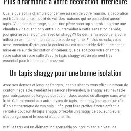
Plus d’harmonie à votre décoration intérieure
Quelle que soit la chambre concernée au sein de votre maison, la décoration
est très importante. Il suffit de voir des maisons qui ne possèdent aucun
tapis. C’est bien dommage, puisqu’une pièce sans tapis semble comme une
chambre
vide quand on y entre. Pour remédier à cette sensation de vide,
pourquoi ne pas le combler avec un shaggy?? Ce dernier va accorder à votre
milieu un exquis maintien de pureté et de stylisme. En plus de cela, vous
avez l’occasion d’opter pour la couleur qui est susceptible d’offrir une bonne
mise en valeur de décoration d’intérieur. Que ce soit pour votre chambre,
votre salon ou votre salle d’eau, le tapis shaggy est un élément très
essentiel pour bien se sentir chez soi.
Un tapis shaggy pour une bonne isolation
Avec ses denses et longues franges, le tapis shaggy vous offre un niveau de
confort inégalable. Pendant les saisons hivernales, le shaggy est inévitable
pour outrepasser de longues soirées en place assise ou allongée sans avoir
froid. Contrairement aux autres types de tapis, le shaggy joue aussi un rôle
d’isolant thermique de vos sols. Enfin, pour faire profiter à votre enfant la
véritable douceur du tapis shaggy offrez-lui un shaggy de couleur bleu si
c’est un garçon et le rose si c’est une fille.
Bref, le tapis est un élément indispensable pour optimiser le niveau de