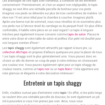
Les avantages de ces tapis sont nombreux, à condition de les entretenir
correctement ! Premièrement, et c’est un aspect non négligeable, le tapis
shaggy se veut être une véritable parcelle de bonheur pour vos pieds.
Imaginez vos pieds se détendre sur plus de trois centimètres de matière. Un
rêve non ? Il est ainsi idéal pour la chambre à coucher. Imaginez plutôt…
Après une bonne nuit de sommeil, vous vous réveillez et ne soumettez plus
vos pieds nus à l’atroce réveil du carrelage ou du parquet froid ! En plus d’être
confortable, il habille votre pièce en un seul regard ! Le tapis à longues
mèches peut également trouver convenir comme
tapis de salon
. Placez-le
entre votre divan et votre table de salon et profitez d’un petit nid douillet pour
vos longues soirées d’hiver !
Les
tapis shaggy
sont également attractifs par rapport à leurs prix. La
collection AlloTapis
en propose d’ailleurs quelques-uns pour le plaisir de tous
! Les tapis shaggy sont le plus généralement unis. Vous pouvez donc en
choisir un afin de donner un coup de peps à votre intérieur en choisissant
une couleur vive. Vous pouvez également opter pour un tapis shaggy de
couleur neutre, comme un
tapis noir
ou un
tapis blanc
! Cela apportera une
note glamour et élégante à votre décoration intérieure !
Entretenir un tapis shaggy
Enfin, n’oubliez surtout pas d’entretenir votre
tapis
! En effet, si les poils longs
se veulent être une véritable parcelle de douceur, ils sont également un joli
nid à poussière si vous n’en prenez pas soin. Ainsi, nous vous