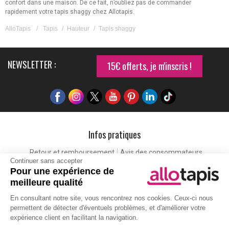
confort dans une maison. De ce fait, n’oubliez pas de commander
rapidement votre tapis shaggy chez Allotapis.
AlloTapis
/
Tapis
/
Hauteur
/
Tapis shaggy
NEWSLETTER :
15€ offerts, je m'inscris !
Infos pratiques
Retour et remboursement
Avis des consommateurs
Continuer sans accepter
Tapis et paillasson personnalisé
Labels de qualité
Pour une expérience de
Eco-participation
Codes promo
Vos avantages
meilleure qualité
Cartes cadeaux
Lexique
En consultant notre site, vous rencontrez nos cookies. Ceux-ci nous
permettent de détecter d'éventuels problèmes, et d'améliorer votre
expérience client en facilitant la navigation.
Aide