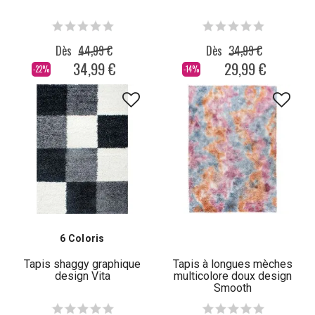
Dès
44,99 €
Dès
34,99 €
34,99 €
29,99 €
-22%
-14%
6 Coloris
Tapis shaggy graphique
Tapis à longues mèches
design Vita
multicolore doux design
Smooth