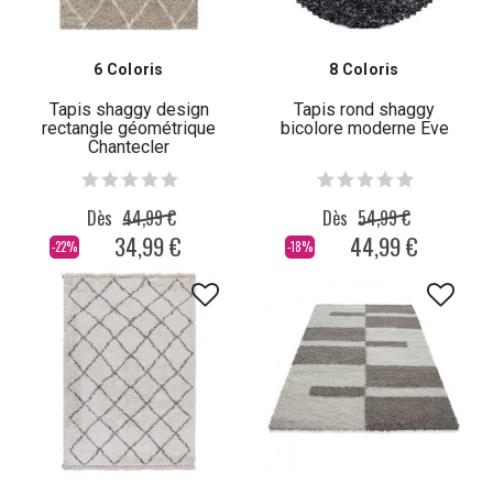
6 Coloris
8 Coloris
Tapis shaggy design
Tapis rond shaggy
rectangle géométrique
bicolore moderne Eve
Chantecler
Dès
44,99 €
Dès
54,99 €
34,99 €
44,99 €
-22%
-18%