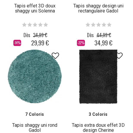
Tapis effet 3D doux
Tapis shaggy design uni
shaggy uni Solenna
rectangulaire Gadol
Dès
34,99 €
Dès
44,99 €
29,99 €
34,99 €
-14%
-22%
7 Coloris
3 Coloris
Tapis shaggy uni rond
Tapis extra doux effet 3D
Gadol
design Cherine