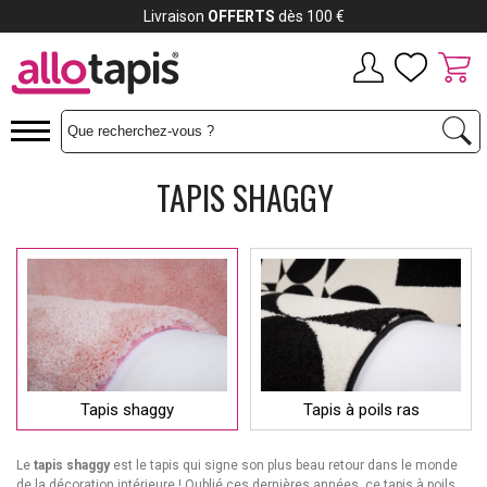
Payez jusqu'à
12x
TAPIS SHAGGY
Tapis shaggy
Tapis à poils ras
Le
tapis shaggy
est le tapis qui signe son plus beau retour dans le monde
de la décoration intérieure ! Oublié ces dernières années, ce tapis à poils