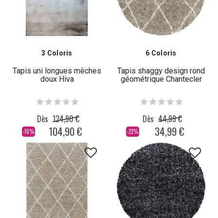
3 Coloris
6 Coloris
Tapis uni longues mèches
Tapis shaggy design rond
doux Hiva
géométrique Chantecler
Dès
124,90 €
Dès
44,99 €
104,90 €
34,99 €
-16%
-22%