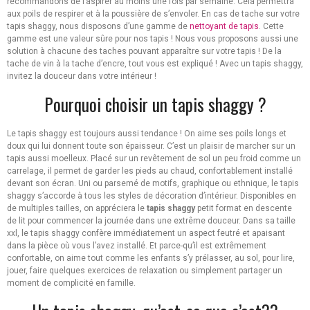
recommandons de l’aspirer au moins une fois par semaine. Cela permettra
aux poils de respirer et à la poussière de s’envoler. En cas de tache sur votre
tapis shaggy, nous disposons d’une gamme de
nettoyant de tapis
. Cette
gamme est une valeur sûre pour nos tapis ! Nous vous proposons aussi une
solution à chacune des taches pouvant apparaître sur votre tapis ! De la
tache de vin à la tache d’encre, tout vous est expliqué ! Avec un tapis shaggy,
invitez la douceur dans votre intérieur !
Pourquoi choisir un tapis shaggy ?
Le tapis shaggy est toujours aussi tendance ! On aime ses poils longs et
doux qui lui donnent toute son épaisseur. C’est un plaisir de marcher sur un
tapis aussi moelleux. Placé sur un revêtement de sol un peu froid comme un
carrelage, il permet de garder les pieds au chaud, confortablement installé
devant son écran. Uni ou parsemé de motifs, graphique ou ethnique, le tapis
shaggy s’accorde à tous les styles de décoration d’intérieur. Disponibles en
de multiples tailles, on appréciera le
tapis shaggy
petit format en descente
de lit pour commencer la journée dans une extrême douceur. Dans sa taille
xxl, le tapis shaggy confère immédiatement un aspect feutré et apaisant
dans la pièce où vous l’avez installé. Et parce-qu’il est extrêmement
confortable, on aime tout comme les enfants s’y prélasser, au sol, pour lire,
jouer, faire quelques exercices de relaxation ou simplement partager un
moment de complicité en famille.