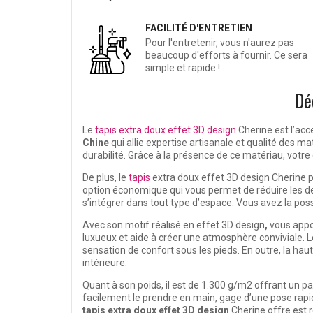
FACILITÉ D'ENTRETIEN
Pour l'entretenir, vous n'aurez pas
beaucoup d'efforts à fournir. Ce sera
simple et rapide !
Dé
Le
tapis extra doux effet 3D design
Cherine est l’acce
Chine
qui allie expertise artisanale et qualité des 
durabilité. Grâce à la présence de ce matériau, votre
De plus, le
tapis
extra doux effet 3D design Cherine p
option économique qui vous permet de réduire les dép
s’intégrer dans tout type d’espace. Vous avez la possib
Avec son motif réalisé en effet 3D design
,
vous appor
luxueux et aide à créer une atmosphère conviviale. L
sensation de confort sous les pieds. En outre, la h
intérieure.
Quant à son poids, il est de 1.300 g/m2 offrant un pa
facilement le prendre en main, gage d’une pose rapi
tapis extra doux effet 3D design
Cherine offre est re