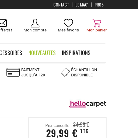
CONTACT
LE MAG'
PROS
Livraison
OFFERTS
dès 100 €
fferts !
Mon compte
Mes favoris
Mon panier
CESSOIRES
NOUVEAUTES
INSPIRATIONS
PAIEMENT
ÉCHANTILLON
JUSQU'À 12X
DISPONIBLE
34,99 €
Prix conseillé :
29,99 €
TTC