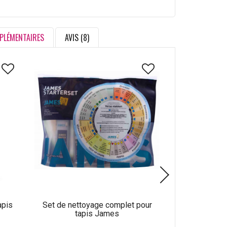
PLÉMENTAIRES
AVIS (8)
apis
Set de nettoyage complet pour
Produit de net
tapis James
laine C