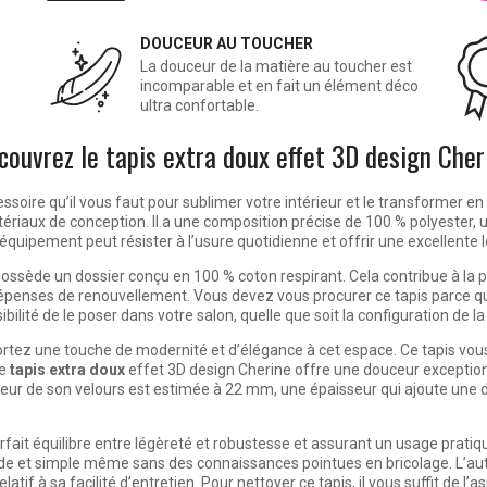
DOUCEUR AU TOUCHER
La douceur de la matière au toucher est
incomparable et en fait un élément déco
ultra confortable.
couvrez le tapis extra doux effet 3D design Cher
ssoire qu’il vous faut pour sublimer votre intérieur et le transformer en 
matériaux de conception. Il a une composition précise de 100 % polyeste
 équipement peut résister à l’usure quotidienne et offrir une excellente
ossède un dossier conçu en 100 % coton respirant. Cela contribue à la pr
enses de renouvellement. Vous devez vous procurer ce tapis parce qu’il
ilité de le poser dans votre salon, quelle que soit la configuration de la
tez une touche de modernité et d’élégance à cet espace. Ce tapis vous 
e
tapis extra doux
effet 3D design Cherine offre une douceur exception
auteur de son velours est estimée à 22 mm, une épaisseur qui ajoute un
rfait équilibre entre légèreté et robustesse et assurant un usage pratiqu
de et simple même sans des connaissances pointues en bricolage. L’autr
latif à sa facilité d’entretien. Pour nettoyer ce tapis, il vous suffit de l