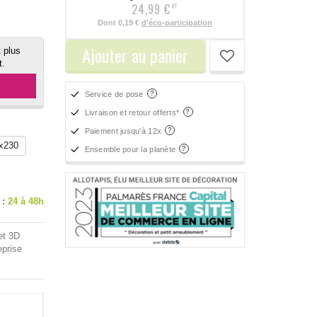
24,99 €
HT
Dont
0,19 €
d'éco-participation
Ajouter au panier
 plus
t.
Service de pose
Livraison et retour offerts*
Paiement jusqu'à 12x
x230
Ensemble pour la planète
 :
24 à 48h
et 3D
eprise