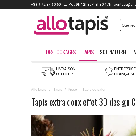
+33 9 72 37 60 60 - Lu-Ve : 9h-12h30/13h30-17h - contact@all
DESTOCKAGES
TAPIS
SOL NATUREL
LIVRAISON
ENTREPRISE
OFFERTE*
FRANÇAISE
AlloTapis
/
Tapis
/
Pièce
/
Tapis de salon
Tapis extra doux effet 3D design 