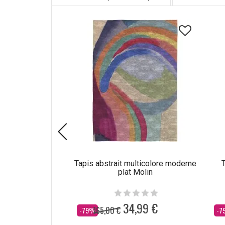
Tapis abstrait multicolore moderne
T
plat Molin
34,99 €
165,00 €
Dès
Dè
-79%
-7