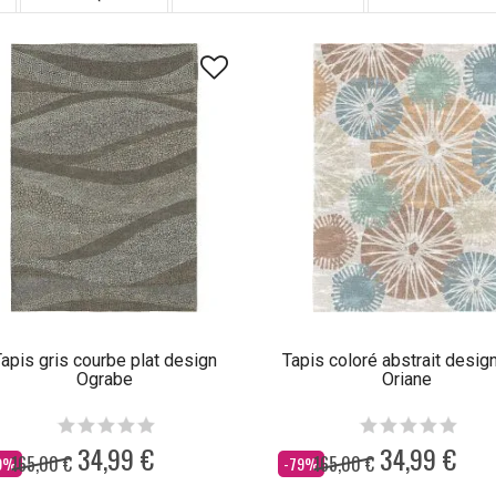
apis gris courbe plat design
Tapis coloré abstrait design
Ograbe
Oriane
34,99 €
34,99 €
165,00 €
165,00 €
s
Dès
9%
-79%