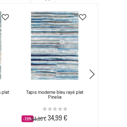
 plat
Tapis moderne bleu rayé plat
Tapis abstrait
Pinelia
34,99 €
165,00 €
165,00 €
Dès
Dès
-79%
-79%