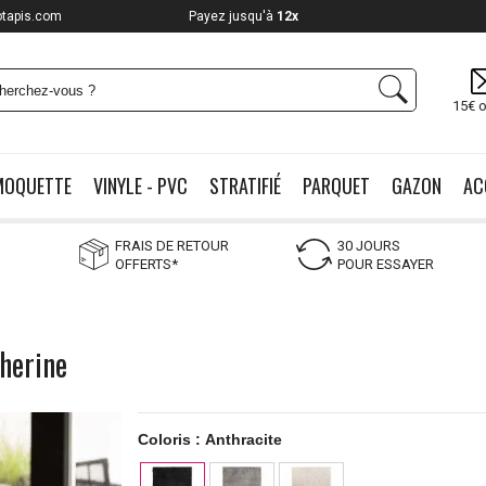
otapis.com
Payez jusqu'à
12x
15€ o
MOQUETTE
VINYLE - PVC
STRATIFIÉ
PARQUET
GAZON
AC
FRAIS DE RETOUR
30 JOURS
OFFERTS*
POUR ESSAYER
Cherine
Coloris :
Anthracite