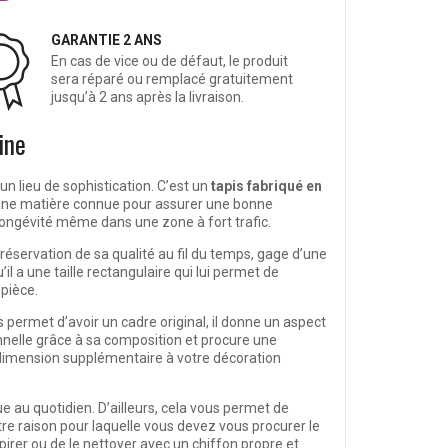
GARANTIE 2 ANS
En cas de vice ou de défaut, le produit
sera réparé ou remplacé gratuitement
jusqu’à 2 ans après la livraison.
ine
un lieu de sophistication. C’est un
tapis fabriqué en
r, une matière connue pour assurer une bonne
 longévité même dans une zone à fort trafic.
éservation de sa qualité au fil du temps, gage d’une
 a une taille rectangulaire qui lui permet de
 pièce.
permet d’avoir un cadre original, il donne un aspect
nelle grâce à sa composition et procure une
e dimension supplémentaire à votre décoration
e au quotidien. D’ailleurs, cela vous permet de
e raison pour laquelle vous devez vous procurer le
’aspirer ou de le nettoyer avec un chiffon propre et