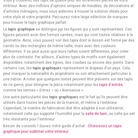
Vous y trouverez des tapis de qualité pour les différentes pièces de votre
intérieur. Avec des millions d'options uniques de meubles, de décorations et
d'articles ménagers, nous vous aiderons à trouver la solution idéale pour
votre style et votre propriété. Parcourez notre large sélection de marques
pour trouver le tapis graphique parfait.
Le
tapis graphique
se distingue par les figures qui y sont représentées. Ces
figures peuvent avoir des formes variées, mais qui sont toutes relatives à la
géométrie. Ainsi, vous pouvez voir des tapis dont le dessin est formé par des
carrés ou des rectangles de même taille, mais avec des couleurs
différentes. Il se peut aussi que leurs tailles soient différentes, pour créer
plus de contraste. Par ailleurs, d'autres types de motifs sont également
disponibles, notamment des lignes, des courbes ou encore des points. Dans
certains cas, les
tapis graphiques
représentent le drapeau d'un pays. Cela
peut marquer la nationalité du propriétaire ou son attachement particulier à
une nation. A noter que quelques textes peuvent être présents sur des tapis
de ce genre, pour désigner la pièce notamment pour les
tapis d'entrée
,
comme les termes « Entrez » ou « Bienvenue ».
Une autre particularité des
tapis graphiques
est le fait qu'ils peuvent être
utilisés dans toutes les pièces de la maison, et même à l'extérieur.
Cependant, la matière de fabrication doit être adaptée à son utilisation,
notamment celle qui supporte l'humidité pour la
salle de bain
, ou celle qui est
très résistante pour l'extérieur.
Besoin de conseils ? Suivez notre guide d'achat :
Choisissez un tapis
graphique pour sublimer votre intérieur