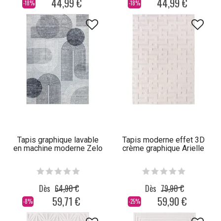
44,99 €
44,99 €
-18%
-18%
Tapis graphique lavable
Tapis moderne effet 3D
en machine moderne Zelo
crème graphique Arielle
Dès
64,90 €
Dès
79,90 €
59,71 €
59,90 €
-8%
-25%