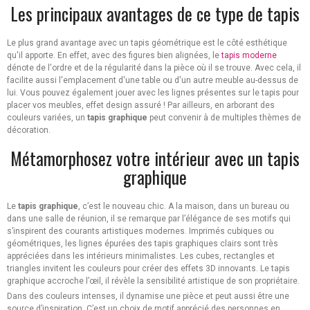
Les principaux avantages de ce type de tapis
Le plus grand avantage avec un tapis géométrique est le côté esthétique
qu'il apporte. En effet, avec des figures bien alignées, le
tapis moderne
dénote de l'ordre et de la régularité dans la pièce où il se trouve. Avec cela, il
facilite aussi l'emplacement d'une table ou d'un autre meuble au-dessus de
lui. Vous pouvez également jouer avec les lignes présentes sur le tapis pour
placer vos meubles, effet design assuré ! Par ailleurs, en arborant des
couleurs variées, un
tapis graphique
peut convenir à de multiples thèmes de
décoration.
Métamorphosez votre intérieur avec un tapis
graphique
Le
tapis graphique
, c’est le nouveau chic. A la maison, dans un bureau ou
dans une salle de réunion, il se remarque par l’élégance de ses motifs qui
s’inspirent des courants artistiques modernes. Imprimés cubiques ou
géométriques, les lignes épurées des tapis graphiques clairs sont très
appréciées dans les intérieurs minimalistes. Les cubes, rectangles et
triangles invitent les couleurs pour créer des effets 3D innovants. Le tapis
graphique accroche l’œil, il révèle la sensibilité artistique de son propriétaire.
Dans des couleurs intenses, il dynamise une pièce et peut aussi être une
source d’inspiration. C’est un choix de motif apprécié des personnes en