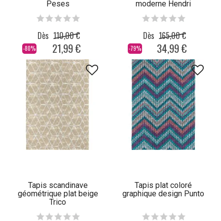
Peses
moderne Hendri
Dès
110,00 €
Dès
165,00 €
21,99 €
34,99 €
-80%
-79%
Tapis scandinave
Tapis plat coloré
géométrique plat beige
graphique design Punto
Trico