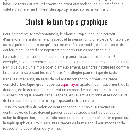
laine
. Ce tapis est naturellement résistant aux taches, ce qui empêche la
saleté d'adhérer au fil. Il est plus approprié aux zones à fort trafic.
Choisir le bon tapis graphique
Pour de nombreux professionnels, le choix du tapis idéal a le pouvoir
d'améliorer instantanément l'aspect et la sensation d'une pièce. Un
tapis de
sol
qui présente juste ce qu'il faut en matière de motifs, de textures et de
couleurs est l'ingrédient important pour créer un espace magique.
Le choix d'un tel tapis peut cependant prendre beaucoup de temps. Par
exemple, si vous recherchez un tapis de sol graphique, dites-vous qu'il s'agit
bien plus que d'un simple objet d'ameublement. Les fibres naturelles comme
la laine et la soie sont les matériaux à privilégier pour ce type de tapis.
Dans les intérieurs, un tapis de sol est important pour créer une pièce
complète. Les
tapis graphiques
ou
tapis rayés
ajoutent du mouvement, de la
douceur, de la couleur et délimitent un espace. Le bon tapis de sol doit
s'asseoir tranquillement dans l'espace, en reliant les motifs et les couleurs
de la pièce. Il ne doit être ni trop imposant ni trop neutre.
Tous les meubles du salon doivent reposer sur le tapis. Au moins 30
centimètres du tapis doivent passer sous les pieds avant du canapé et,
selon la disposition, il est parfois nécessaire que le canapé entier repose sur
le
tapis graphique
. Pour les autres pièces de la maison, il est important de
respecter la décoration qui y prime.