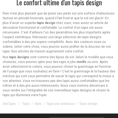
Le confort ultime d'un tapis design
Rien n'est plus plaisant que de poser ses pieds sur une surface chaleureuse.
Surtout en période hivernale, quand il fait froid et que le sol est glacé ! En
plus d'avoir un superbe
tapis design
chez vous, vous aurez un article de
décoration fonctionnel et confortable. Le confort d'un tapis est aussi
nécessaire. C'est d'ailleurs l'un des paramètres les plus importants après
l'aspect esthétique. Retrouvez une large sélection de tapis designs
confortables à des prix supers compétitifs. Avec des couleurs vives ou
sobres, selon votre choix, vous pourrez aussi profiter de la douceur de vos
tapis. Nos articles de maison augmentent votre confort.
Nos
tapis designs
sont comme des bijoux de sol. Selon le modèle que vous
choisirez, vous pourrez opter pour des tapis à jolis
motifs
ou unis. Après
avoir sélectionné le coloris, vous pourrez choisir le grammage en fonction
de l'usage que vous souhaitez en faire ! C'est le grammage et la hauteur des
mèches qui vont vous permettre de savoir le tapis qui correspond le mieux à
vos attentes. Vous ne trouverez pas des tapis aussi confortables que les
nôtres et à des prix aussi intéressants. Nous vous invitons désormais à
vous rendre sur l'intégralité de nos merveilleux tapis designs et choisir le
tapis qui illuminera votre foyer.
AlloTapis
/
Tapis
/
Style
/
Tapis par ambiance
/
Tapis design