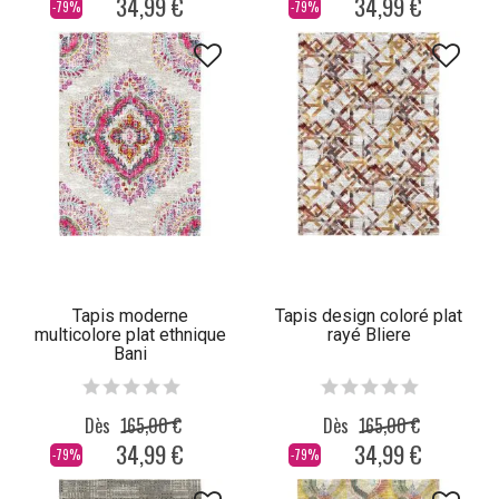
34,99 €
34,99 €
-79%
-79%
Tapis moderne
Tapis design coloré plat
multicolore plat ethnique
rayé Bliere
Bani
Dès
165,00 €
Dès
165,00 €
34,99 €
34,99 €
-79%
-79%