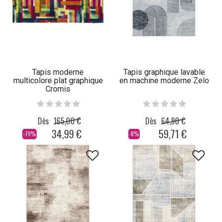
Tapis moderne
Tapis graphique lavable
multicolore plat graphique
en machine moderne Zelo
Cromis
Dès
165,00 €
Dès
64,90 €
34,99 €
59,71 €
-79%
-8%