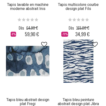
Tapis lavable en machine
Tapis multicolore courbe
moderne abstrait Inis
design plat Fils
Dès
64,90 €
Dès
165,00 €
59,90 €
34,99 €
-8%
-79%
Tapis bleu abstrait design
Tapis bleu peinture
plat Fregi
abstrait design plat Jibra