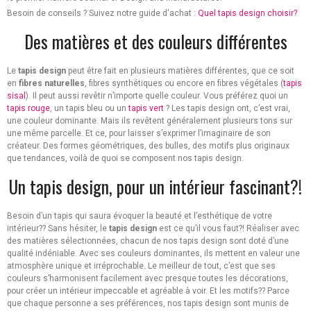
Besoin de conseils ? Suivez notre guide d'achat :
Quel tapis design choisir?
Des matières et des couleurs différentes
Le
tapis design
peut être fait en plusieurs matières différentes, que ce soit
en
fibres naturelles
, fibres synthétiques ou encore en fibres végétales (
tapis
sisal
). Il peut aussi revêtir n’importe quelle couleur. Vous préférez quoi un
tapis rouge
, un tapis bleu ou un
tapis vert
? Les tapis design ont, c’est vrai,
une couleur dominante. Mais ils revêtent généralement plusieurs tons sur
une même parcelle. Et ce, pour laisser s’exprimer l’imaginaire de son
créateur. Des formes géométriques, des bulles, des motifs plus originaux
que tendances, voilà de quoi se composent nos tapis design.
Un tapis design, pour un intérieur fascinant?!
Besoin d’un tapis qui saura évoquer la beauté et l’esthétique de votre
intérieur?? Sans hésiter, le
tapis design
est ce qu’il vous faut?! Réaliser avec
des matières sélectionnées, chacun de nos tapis design sont doté d’une
qualité indéniable. Avec ses couleurs dominantes, ils mettent en valeur une
atmosphère unique et irréprochable. Le meilleur de tout, c’est que ses
couleurs s’harmonisent facilement avec presque toutes les décorations,
pour créer un intérieur impeccable et agréable à voir. Et les motifs?? Parce
que chaque personne a ses préférences, nos tapis design sont munis de