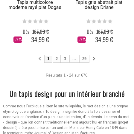
Tapis multicolore
Tapis gris abstrait plat
moderne rayé plat Dogas
design Driane
Dès
165,00 €
Dès
165,00 €
34,99 €
34,99 €
-79%
-79%
1
2
3
...
29
Résultats 1 - 24 sur 676.
Un tapis design pour un intérieur branché
Comme nous l’explique si bien le site Wikipédia, le mot design a une origine
étymologique anglaise. « To design » signifie donc à la fois dessiner et
concevoir en fonction d’un plan, d’une intention, d’un dessin. Le sens du mot
« design » que l’on connait traditionnellement aujourd’hui en français (projet
dessiné) a été popularisé par un certain Monsieur Henry Cole en 1849 dans
le premier numéro Journal of Design and Manufactures.