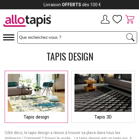
Payez jusqu'à
12x
TAPIS DESIGN
Tapis design
Tapis 3D
Côté déco, le tapis design a réussi à trouver sa place dans tous les
intérieurs ! Comment ? Suivez le guide… Le tapis design est un tapis qui, à