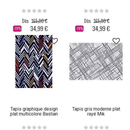
Dès
165,00 €
Dès
165,00 €
34,99 €
34,99 €
-79%
-79%
Tapis graphique design
Tapis gris moderne plat
plat multicolore Bastian
rayé Mik