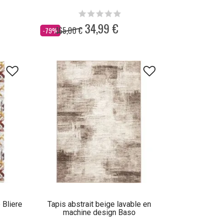
34,99 €
165,00 €
Dès
-79%
 Bliere
Tapis abstrait beige lavable en
machine design Baso