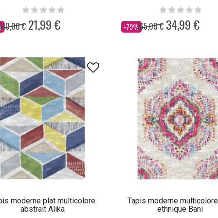
21,99 €
34,99 €
110,00 €
165,00 €
Dès
%
-79%
pis moderne plat multicolore
Tapis moderne multicolore
abstrait Alika
ethnique Bani