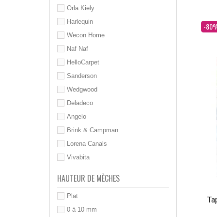
Orla Kiely
Harlequin
Dès
-80
Wecon Home
Naf Naf
HelloCarpet
Sanderson
Wedgwood
Deladeco
Angelo
Brink & Campman
Lorena Canals
Vivabita
HAUTEUR DE MÈCHES
Plat
Ta
0 à 10 mm