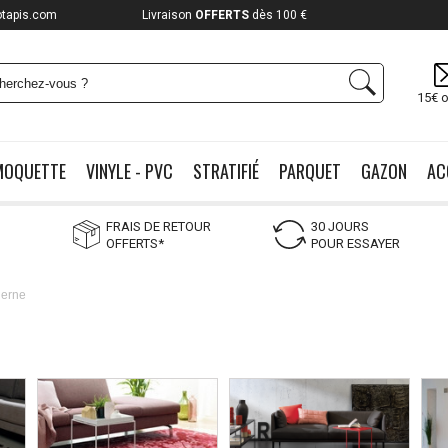
otapis.com
Payez jusqu'à
12x
15€ o
MOQUETTE
VINYLE - PVC
STRATIFIÉ
PARQUET
GAZON
AC
FRAIS DE RETOUR
30 JOURS
OFFERTS*
POUR ESSAYER
derne