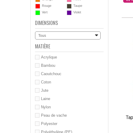
Rouge
Taupe
Vert
Violet
DIMENSIONS
Tous
MATIÈRE
Acrylique
Bambou
Caoutchouc
Coton
Jute
Laine
Nylon
Peau de vache
Tap
Polyester
Polyéthylène (PE)