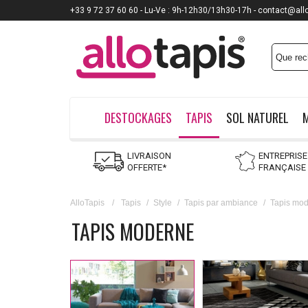
+33 9 72 37 60 60 - Lu-Ve : 9h-12h30/13h30-17h - contact@all
DESTOCKAGES
TAPIS
SOL NATUREL
LIVRAISON
ENTREPRISE
OFFERTE*
FRANÇAISE
AlloTapis
/
Tapis
/
Style
/
Tapis par ambiance
/
Tapis mo
TAPIS MODERNE