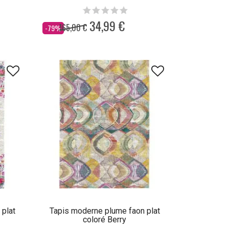
34,99 €
165,00 €
Dès
-79%
 plat
Tapis moderne plume faon plat
coloré Berry