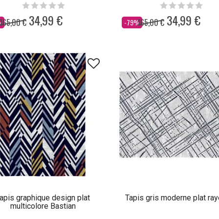
34,99 €
34,99 €
165,00 €
165,00 €
Dès
%
-79%
apis graphique design plat
Tapis gris moderne plat ra
multicolore Bastian