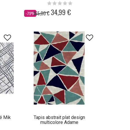
34,99 €
165,00 €
Dès
-79%
yé Mik
Tapis abstrait plat design
multicolore Adame