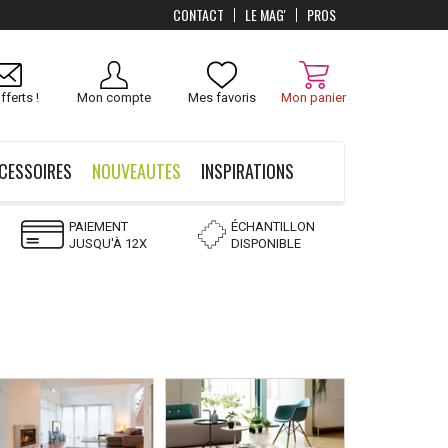
CONTACT
LE MAG'
PROS
Livraison
OFFERTS
dès 100 €
fferts !
Mon compte
Mes favoris
Mon panier
CESSOIRES
NOUVEAUTES
INSPIRATIONS
PAIEMENT
ÉCHANTILLON
JUSQU'À 12X
DISPONIBLE