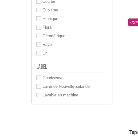
Courbe
Cubisme
Ethnique
Dès
-79
Floral
Géométrique
Rayé
Uni
LABEL
Goodweave
Laine de Nouvelle-Zélande
Lavable en machine
Tapi