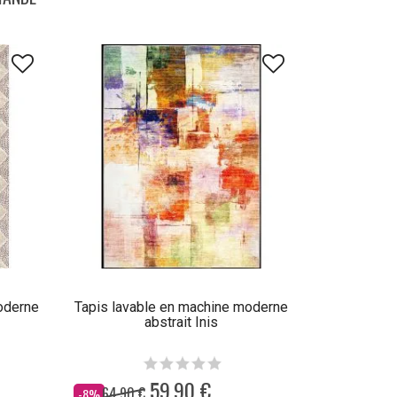
moderne
Tapis lavable en machine moderne
abstrait Inis
59,90 €
64,90 €
Dès
-8%