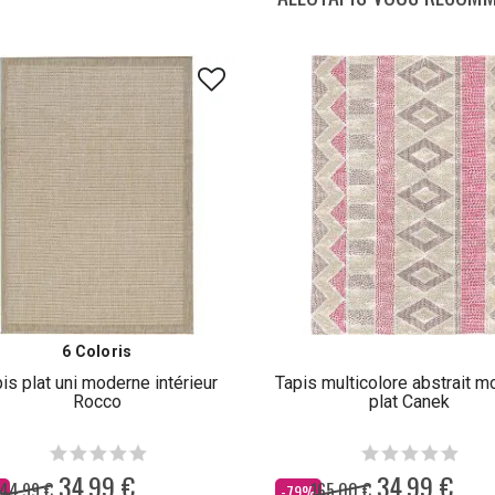
6 Coloris
is plat uni moderne intérieur
Tapis multicolore abstrait 
Rocco
plat Canek
34,99 €
34,99 €
44,99 €
165,00 €
Dès
%
-79%