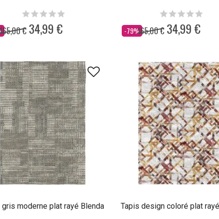
34,99 €
34,99 €
165,00 €
165,00 €
Dès
%
-79%
 gris moderne plat rayé Blenda
Tapis design coloré plat rayé