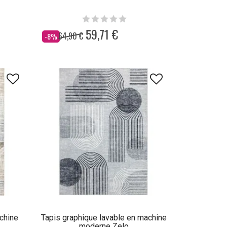
59,71 €
64,90 €
Dès
-8%
chine
Tapis graphique lavable en machine
moderne Zelo