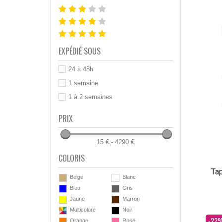
EXPÉDIÉ SOUS
24 à 48h
1 semaine
1 à 2 semaines
PRIX
15 € - 4290 €
COLORIS
Tap
Beige
Blanc
Bleu
Gris
Jaune
Marron
Multicolore
Noir
Dès
-22
Orange
Rose