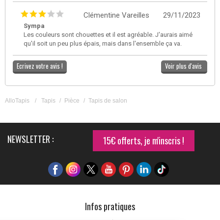
Clémentine Vareilles
29/11/2023
Sympa
Les couleurs sont chouettes et il est agréable. J'aurais aimé
qu'il soit un peu plus épais, mais dans l'ensemble ça va.
Ecrivez votre avis !
Voir plus d'avis
AlloTapis
/
Tapis
/
Pièce
/
Tapis de salon
NEWSLETTER :
15€ offerts, je m'inscris !
Infos pratiques