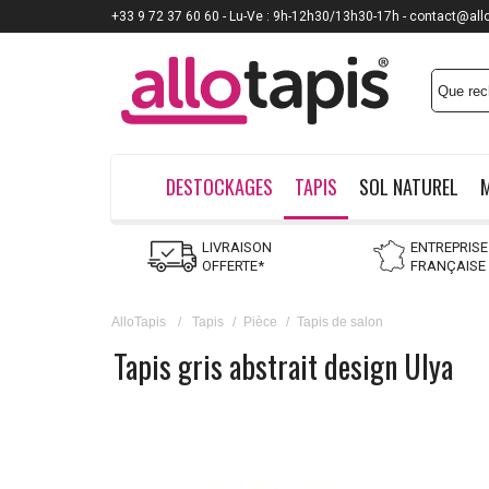
+33 9 72 37 60 60 - Lu-Ve : 9h-12h30/13h30-17h - contact@all
DESTOCKAGES
TAPIS
SOL NATUREL
LIVRAISON
ENTREPRISE
OFFERTE*
FRANÇAISE
AlloTapis
/
Tapis
/
Pièce
/
Tapis de salon
Tapis gris abstrait design Ulya