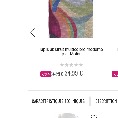
Tapis abstrait multicolore moderne
T
plat Molin
34,99 €
165,00 €
Dès
Dè
-79%
-7
CARACTÉRISTIQUES TECHNIQUES
DESCRIPTION