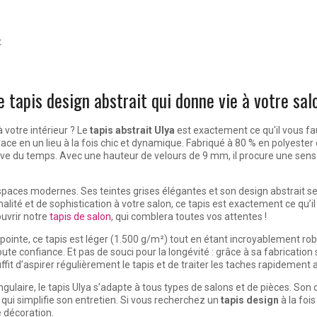
t
e tapis design abstrait qui donne vie à votre sal
 votre intérieur ? Le
tapis abstrait
Ulya
est exactement ce qu'il vous fa
e en un lieu à la fois chic et dynamique. Fabriqué à 80 % en polyester e
euve du temps. Avec une hauteur de velours de 9 mm, il procure une sens
spaces modernes. Ses teintes grises élégantes et son design abstrait se
lité et de sophistication à votre salon, ce tapis est exactement ce qu’il vo
ouvrir notre
tapis de salon
, qui comblera toutes vos attentes !
inte, ce tapis est léger (1.500 g/m²) tout en étant incroyablement ro
ute confiance. Et pas de souci pour la longévité : grâce à sa fabricatio
 suffit d’aspirer régulièrement le tapis et de traiter les taches rapideme
gulaire, le tapis Ulya s’adapte à tous types de salons et de pièces. Son d
ce qui simplifie son entretien. Si vous recherchez un
tapis design
à la fois
e décoration.