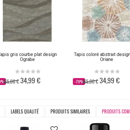
apis gris courbe plat design
Tapis coloré abstrait design
Ograbe
Oriane
34,99 €
34,99 €
165,00 €
165,00 €
s
Dès
9%
-79%
LABELS QUALITÉ
PRODUITS SIMILAIRES
PRODUITS COM