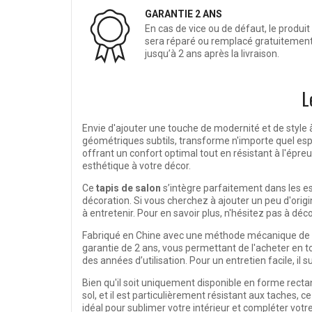
GARANTIE 2 ANS
En cas de vice ou de défaut, le produit
sera réparé ou remplacé gratuitemen
jusqu’à 2 ans après la livraison.
L
Envie d'ajouter une touche de modernité et de style à
géométriques subtils, transforme n'importe quel espac
offrant un confort optimal tout en résistant à l'épr
esthétique à votre décor.
Ce
tapis de salon
s’intègre parfaitement dans les e
décoration. Si vous cherchez à ajouter un peu d'origina
à entretenir. Pour en savoir plus, n'hésitez pas à déc
Fabriqué en Chine avec une méthode mécanique de po
garantie de 2 ans, vous permettant de l'acheter en to
des années d’utilisation. Pour un entretien facile, il
Bien qu'il soit uniquement disponible en forme rectan
sol, et il est particulièrement résistant aux taches, 
idéal pour sublimer votre intérieur et compléter votr