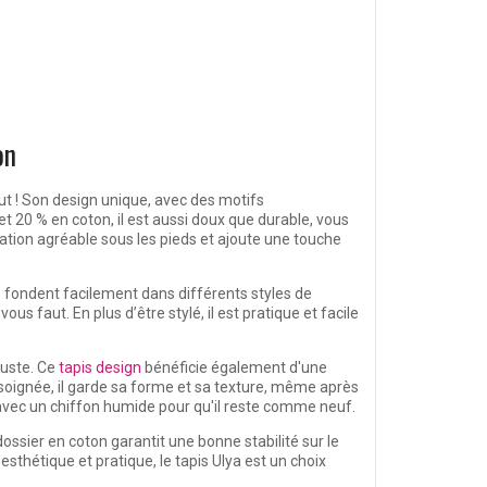
on
ut ! Son design unique, avec des motifs
t 20 % en coton, il est aussi doux que durable, vous
ation agréable sous les pieds et ajoute une touche
 fondent facilement dans différents styles de
us faut. En plus d’être stylé, il est pratique et facile
buste. Ce
tapis design
bénéficie également d'une
n soignée, il garde sa forme et sa texture, même après
nt avec un chiffon humide pour qu'il reste comme neuf.
ossier en coton garantit une bonne stabilité sur le
 esthétique et pratique, le tapis Ulya est un choix