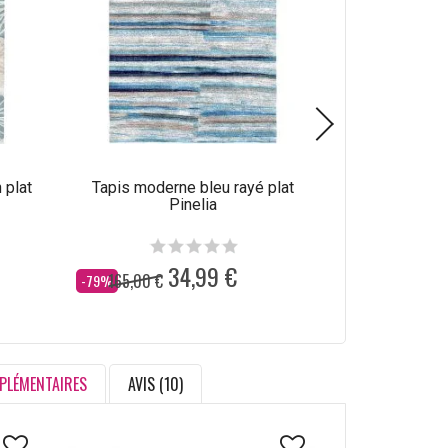
 plat
Tapis moderne bleu rayé plat
Tapis abstrait
Pinelia
34,99 €
165,00 €
165,00 €
Dès
Dès
-79%
-79%
PLÉMENTAIRES
AVIS (10)