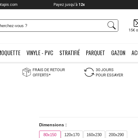
otapis.com
Payez jusqu'à
12x
15€ o
MOQUETTE
VINYLE - PVC
STRATIFIÉ
PARQUET
GAZON
AC
FRAIS DE RETOUR
30 JOURS
OFFERTS*
POUR ESSAYER
Dimensions :
80x150
120x170
160x230
200x290