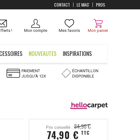
CONTACT
LE MAG'
PROS
Livraison
OFFERTS
dès 100 €
fferts !
Mon compte
Mes favoris
Mon panier
CESSOIRES
NOUVEAUTES
INSPIRATIONS
PAIEMENT
ÉCHANTILLON
JUSQU'À 12X
DISPONIBLE
84,90 €
Prix conseillé :
74,90 €
TTC