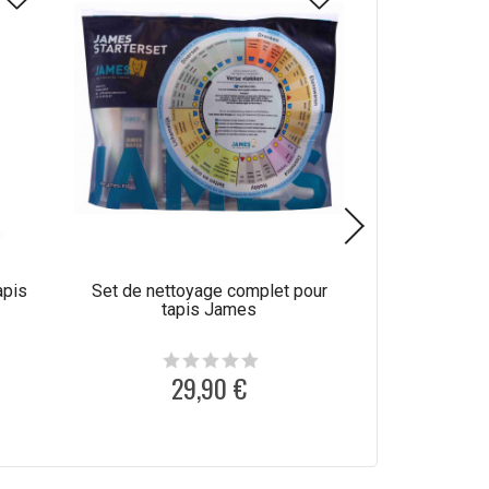
apis
Set de nettoyage complet pour
Produit de net
tapis James
laine C
29,90 €
1