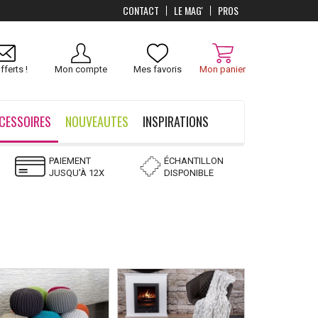
CONTACT
LE MAG'
PROS
FFERTS
dès 100 €
fferts !
Mon compte
Mes favoris
Mon panier
CESSOIRES
NOUVEAUTES
INSPIRATIONS
PAIEMENT
ÉCHANTILLON
JUSQU'À 12X
DISPONIBLE