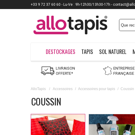
+33 9 72 37 60 60 - Lu-Ve : 9h-12h30/13h30-17h - contact@all
DESTOCKAGES
TAPIS
SOL NATUREL
LIVRAISON
ENTREPRISE
OFFERTE*
FRANÇAISE
AlloTapis
/
Accessoires
/
Accessoires pour tapis
/
Coussin
COUSSIN