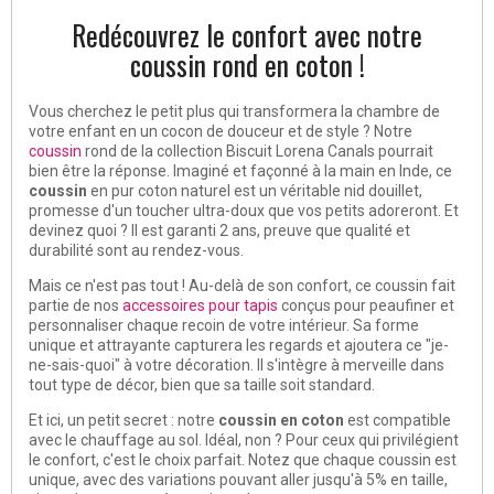
Redécouvrez le confort avec notre
coussin rond en coton !
Vous cherchez le petit plus qui transformera la chambre de
votre enfant en un cocon de douceur et de style ? Notre
coussin
rond de la collection Biscuit Lorena Canals pourrait
bien être la réponse. Imaginé et façonné à la main en Inde, ce
coussin
en pur coton naturel est un véritable nid douillet,
promesse d'un toucher ultra-doux que vos petits adoreront. Et
devinez quoi ? Il est garanti 2 ans, preuve que qualité et
durabilité sont au rendez-vous.
Mais ce n'est pas tout ! Au-delà de son confort, ce coussin fait
partie de nos
accessoires pour tapis
conçus pour peaufiner et
personnaliser chaque recoin de votre intérieur. Sa forme
unique et attrayante capturera les regards et ajoutera ce "je-
ne-sais-quoi" à votre décoration. Il s'intègre à merveille dans
tout type de décor, bien que sa taille soit standard.
Et ici, un petit secret : notre
coussin en coton
est compatible
avec le chauffage au sol. Idéal, non ? Pour ceux qui privilégient
le confort, c'est le choix parfait. Notez que chaque coussin est
unique, avec des variations pouvant aller jusqu'à 5% en taille,