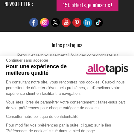
NEWSLETTER :
15€ offerts, je m'inscris !
Infos pratiques
Retour et remboursement
Avis des consommateurs
Continuer sans accepter
Tapis et paillasson personnalisé
Labels de qualité
Pour une expérience de
Eco-participation
Codes promo
Vos avantages
meilleure qualité
Cartes cadeaux
Lexique
En consultant notre site, vous rencontrez nos cookies. Ceux-ci nous
permettent de détecter d'éventuels problèmes, et d'améliorer votre
expérience client en facilitant la navigation.
Aide
Vous êtes libres de paramétrer votre consentement : faites-nous part
de vos préférences pour chaque catégorie de cookies.
Qui sommes-nous ?
Nous contacter
Politique de protection de la vie privée
Gestion des cookies
Consulter notre politique de confidentialité
Moyens de paiements
Livraison
Foire aux questions
Pour modifier vos préférences par la suite, cliquez sur le lien
'Préférences de cookies' situé dans le pied de page.
Les couleurs de tapis
Comment bien choisir son tapis ?