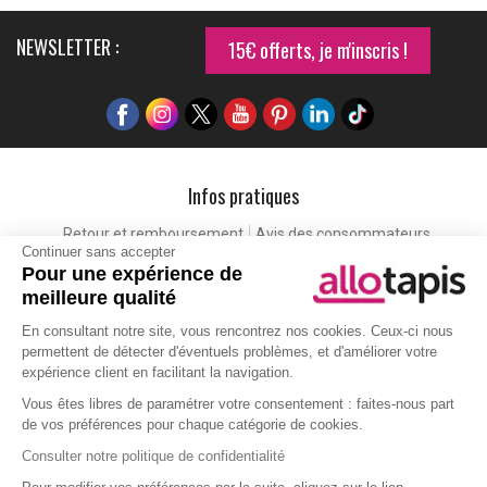
NEWSLETTER :
15€ offerts, je m'inscris !
Infos pratiques
Retour et remboursement
Avis des consommateurs
Continuer sans accepter
Tapis et paillasson personnalisé
Labels de qualité
Pour une expérience de
Eco-participation
Codes promo
Vos avantages
meilleure qualité
Cartes cadeaux
Lexique
En consultant notre site, vous rencontrez nos cookies. Ceux-ci nous
permettent de détecter d'éventuels problèmes, et d'améliorer votre
expérience client en facilitant la navigation.
Aide
Vous êtes libres de paramétrer votre consentement : faites-nous part
de vos préférences pour chaque catégorie de cookies.
Qui sommes-nous ?
Nous contacter
Politique de protection de la vie privée
Gestion des cookies
Consulter notre politique de confidentialité
Moyens de paiements
Livraison
Foire aux questions