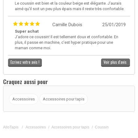
Le coussin est bien et la couleur beige est élégante. J'aurais
aimé qu'il soit un peu plus épais mais il reste très confortable.
Camille Dubois
25/01/2019
Super achat
J'adore ce coussin! Il est tellement doux et confortable. En
plus, il passe en machine, c'est hyper pratique pour une
maman comme moi.
Ecrivez votre avis !
Voir plus d'avis
Craquez aussi pour
Accessoires
Accessoires pour tapis
AlloTapis
/
Accessoires
/
Accessoires pour tapis
/
Coussin