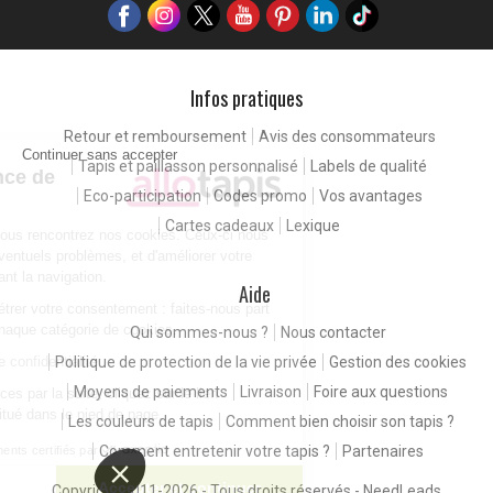
Infos pratiques
Retour et remboursement
Avis des consommateurs
Continuer sans accepter
Tapis et paillasson personnalisé
Labels de qualité
Pour une expérience de
Eco-participation
Codes promo
Vos avantages
meilleure qualité
Cartes cadeaux
Lexique
En consultant notre site, vous rencontrez nos cookies. Ceux-ci nous
permettent de détecter d'éventuels problèmes, et d'améliorer votre
expérience client en facilitant la navigation.
Aide
Vous êtes libres de paramétrer votre consentement : faites-nous part
de vos préférences pour chaque catégorie de cookies.
Qui sommes-nous ?
Nous contacter
Politique de protection de la vie privée
Gestion des cookies
Consulter notre politique de confidentialité
Moyens de paiements
Livraison
Foire aux questions
Pour modifier vos préférences par la suite, cliquez sur le lien
'Préférences de cookies' situé dans le pied de page.
Les couleurs de tapis
Comment bien choisir son tapis ?
Comment entretenir votre tapis ?
Partenaires
Consentements certifiés par
Paramétrer
Accepter et continuer
Copyright 2011-2026 - Tous droits réservés -
NeedLeads