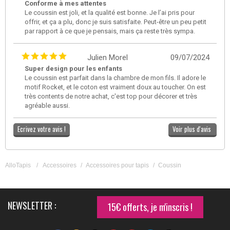
Conforme à mes attentes
Le coussin est joli, et la qualité est bonne. Je l’ai pris pour
offrir, et ça a plu, donc je suis satisfaite. Peut-être un peu petit
par rapport à ce que je pensais, mais ça reste très sympa.
Julien Morel
09/07/2024
Super design pour les enfants
Le coussin est parfait dans la chambre de mon fils. Il adore le
motif Rocket, et le coton est vraiment doux au toucher. On est
très contents de notre achat, c'est top pour décorer et très
agréable aussi.
Ecrivez votre avis !
Voir plus d'avis
AlloTapis
/
Accessoires
/
Accessoires pour tapis
/
Coussin
NEWSLETTER :
15€ offerts, je m'inscris !