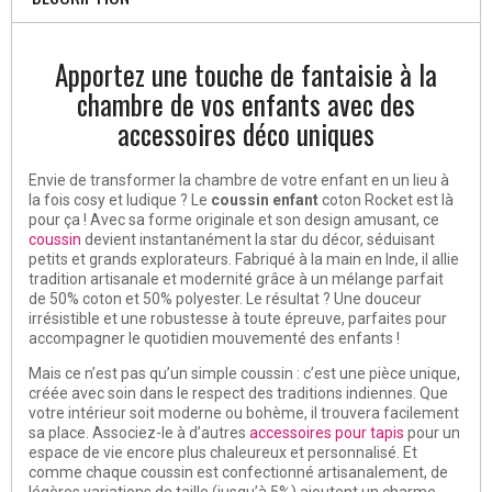
Apportez une touche de fantaisie à la
chambre de vos enfants avec des
accessoires déco uniques
Envie de transformer la chambre de votre enfant en un lieu à
la fois cosy et ludique ? Le
coussin enfant
coton Rocket est là
pour ça ! Avec sa forme originale et son design amusant, ce
coussin
devient instantanément la star du décor, séduisant
petits et grands explorateurs. Fabriqué à la main en Inde, il allie
tradition artisanale et modernité grâce à un mélange parfait
de 50% coton et 50% polyester. Le résultat ? Une douceur
irrésistible et une robustesse à toute épreuve, parfaites pour
accompagner le quotidien mouvementé des enfants !
Mais ce n’est pas qu’un simple coussin : c’est une pièce unique,
créée avec soin dans le respect des traditions indiennes. Que
votre intérieur soit moderne ou bohème, il trouvera facilement
sa place. Associez-le à d’autres
accessoires pour tapis
pour un
espace de vie encore plus chaleureux et personnalisé. Et
comme chaque coussin est confectionné artisanalement, de
légères variations de taille (jusqu’à 5%) ajoutent un charme