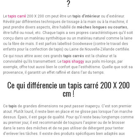
?
Le
tapis carré
200 X 200 cm peut être un
tapis d'intérieur
ou d'extérieur.
Révélé par différentes techniques de tissage à la main ou à la machine, il
peut prendre divers aspects, être habillé de
mèches longues ou courtes
,
être tufté ou noué, etc. Chaque tapis a ses propres caractéristiques qu'il soit
conçu dans un matériau synthétique ou un matériau naturel comme la laine
ou la fibre de maïs. Il est parfois labellisé Goodweave (contre le travail des
enfants pour la confection de tapis) ou Laine de Nouvelle-Zélande certifiée.
Ce qui nous attire avec ces grands
tapis carrés
est la chaleur et la
convivialité qu'ils transmettent. Le
tapis shaggy
aux poils mi-longs, par
exemple, offre tout aussi bien le confort que l'esthétisme. Quelle que soit sa
provenance, il garantit un effet raffiné et dans l'air du temps.
Ce qui différencie un tapis carré 200 X 200
cm !
Ce
tapis
de grandes dimensions ne peut passer inaperçu. C'est son premier
atout. Plutôt lourd, il reste bien en place et ne glisse pas lorsque l'on marche
dessus. Épais, il est gage de qualité. Pour qu'il reste beau longtemps comme
au premier jour, il est recommandé de toujours l'aspirer ou de le brosser
dans le sens des mèches et de ne pas utiliser de détergent pour tenter
d'enlever les tâches. Il existe des produits spécifiques bien adaptés aux