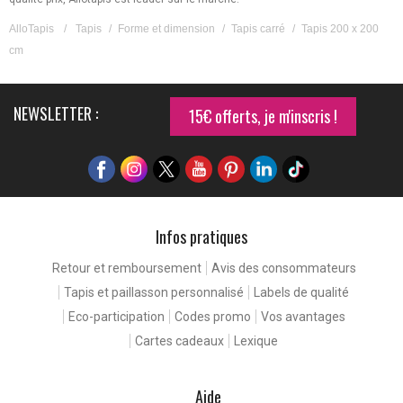
AlloTapis
/
Tapis
/
Forme et dimension
/
Tapis carré
/
Tapis 200 x 200
cm
NEWSLETTER :
15€ offerts, je m'inscris !
Infos pratiques
Retour et remboursement
Avis des consommateurs
Continuer sans accepter
Tapis et paillasson personnalisé
Labels de qualité
 de
Eco-participation
Codes promo
Vos avantages
Cartes cadeaux
Lexique
 rencontrez nos cookies. Ceux-ci nous
els problèmes, et d'améliorer votre
a navigation.
Aide