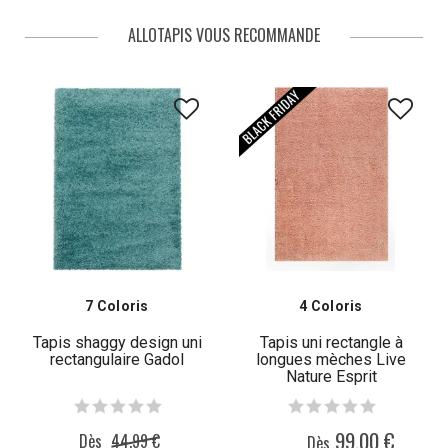
donne du caractère à votre hall, ajoute du raffinement à la véranda.
Découvrez aussi les tapis assortis en plus petites dimensions pour
ALLOTAPIS VOUS RECOMMANDE
coordonner l'ensemble des pièces.
7 Coloris
4 Coloris
Tapis shaggy design uni
Tapis uni rectangle à
rectangulaire Gadol
longues mèches Live
Nature Esprit
99,00 €
Dès
44,99 €
Dès