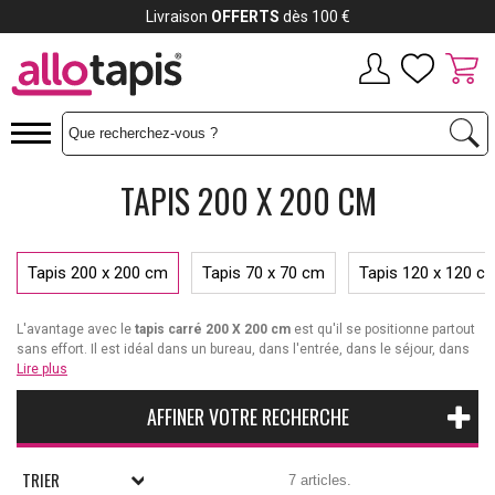
Livraison
OFFERTS
dès 100 €
TAPIS 200 X 200 CM
Tapis 200 x 200 cm
Tapis 70 x 70 cm
Tapis 120 x 120 c
L'avantage avec le
tapis carré 200 X 200 cm
est qu'il se positionne partout
sans effort. Il est idéal dans un bureau, dans l'entrée, dans le séjour, dans
le salon, la salle de bain ou la cuisine. Ses lignes épurées apportent un petit
Lire plus
côté moderne et design. Décliné dans une multitude de coloris, avec
dégradés de teintes, camaïeux ou nuances contrastantes mais aussi
AFFINER VOTRE RECHERCHE
singularisé par des imprimés graphiques ou ethniques, des motifs fleuris
ou des décors spécifiques, le
grand tapis carré
est le point de mire de la
pièce et son plus bel
accessoire décoratif
. Loin d'être basique, ce
tapis
TRIER
7 articles.
contemporain
met en valeur votre canapé en cuir, magnifie votre chambre,