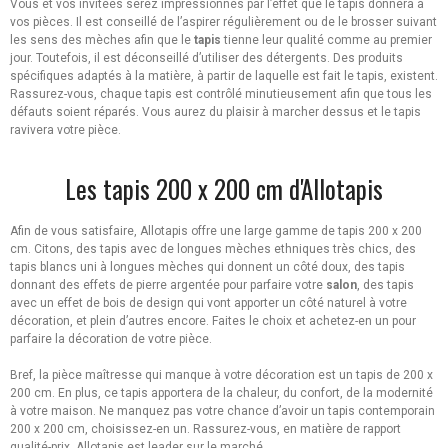
Vous et vos invitées serez impressionnés par l’effet que le tapis donnera à
vos pièces. Il est conseillé de l’aspirer régulièrement ou de le brosser suivant
les sens des mèches afin que le
tapis
tienne leur qualité comme au premier
jour. Toutefois, il est déconseillé d’utiliser des détergents. Des produits
spécifiques adaptés à la matière, à partir de laquelle est fait le tapis, existent.
Rassurez-vous, chaque tapis est contrôlé minutieusement afin que tous les
défauts soient réparés. Vous aurez du plaisir à marcher dessus et le tapis
ravivera votre pièce.
Les tapis 200 x 200 cm d'Allotapis
Afin de vous satisfaire, Allotapis offre une large gamme de tapis 200 x 200
cm. Citons, des tapis avec de longues mèches ethniques très chics, des
tapis blancs uni à longues mèches qui donnent un côté doux, des tapis
donnant des effets de pierre argentée pour parfaire votre
salon
, des tapis
avec un effet de bois de design qui vont apporter un côté naturel à votre
décoration, et plein d’autres encore. Faites le choix et achetez-en un pour
parfaire la décoration de votre pièce.
Bref, la pièce maîtresse qui manque à votre décoration est un tapis de 200 x
200 cm. En plus, ce tapis apportera de la chaleur, du confort, de la modernité
à votre maison. Ne manquez pas votre chance d’avoir un tapis contemporain
200 x 200 cm, choisissez-en un. Rassurez-vous, en matière de rapport
qualité-prix, Allotapis est leader sur le marché.