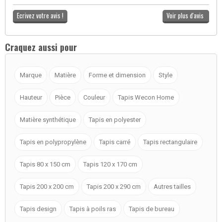
Ecrivez votre avis !
Voir plus d'avis
Craquez aussi pour
Marque
Matière
Forme et dimension
Style
Hauteur
Pièce
Couleur
Tapis Wecon Home
Matière synthétique
Tapis en polyester
Tapis en polypropylène
Tapis carré
Tapis rectangulaire
Tapis 80 x 150 cm
Tapis 120 x 170 cm
Tapis 200 x 200 cm
Tapis 200 x 290 cm
Autres tailles
Tapis design
Tapis à poils ras
Tapis de bureau