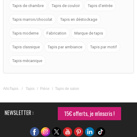
Tapis de chambre
Tapis de couloir
Tapis d'entrée
Tapis marron/chocolat
Tapis en déstockage
Tapis moderne
Fabrication
Marque de tapis
Tapis classique
Tapis par ambiance
Tapis par motif
Tapis mécanique
AlloTapis
/
Tapis
/
Pièce
/
Tapis de salon
NEWSLETTER :
15€ offerts, je m'inscris !