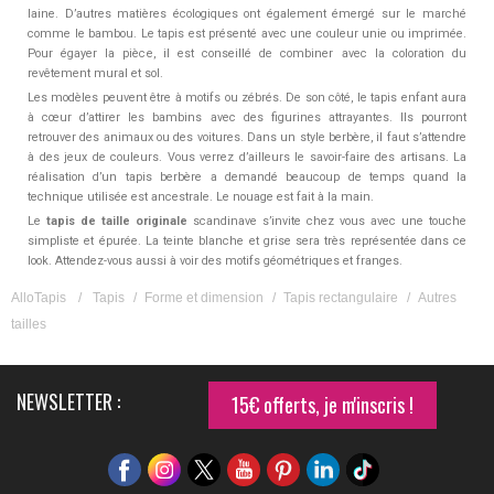
laine. D’autres matières écologiques ont également émergé sur le marché
comme le bambou. Le tapis est présenté avec une couleur unie ou imprimée.
Pour égayer la pièce, il est conseillé de combiner avec la coloration du
revêtement mural et sol.
Les modèles peuvent être à motifs ou zébrés. De son côté, le tapis enfant aura
à cœur d’attirer les bambins avec des figurines attrayantes. Ils pourront
retrouver des animaux ou des voitures. Dans un style berbère, il faut s’attendre
à des jeux de couleurs. Vous verrez d’ailleurs le savoir-faire des artisans. La
réalisation d’un tapis berbère a demandé beaucoup de temps quand la
technique utilisée est ancestrale. Le nouage est fait à la main.
Le
tapis de taille originale
scandinave s’invite chez vous avec une touche
simpliste et épurée. La teinte blanche et grise sera très représentée dans ce
look. Attendez-vous aussi à voir des motifs géométriques et franges.
AlloTapis
/
Tapis
/
Forme et dimension
/
Tapis rectangulaire
/
Autres
tailles
NEWSLETTER :
15€ offerts, je m'inscris !