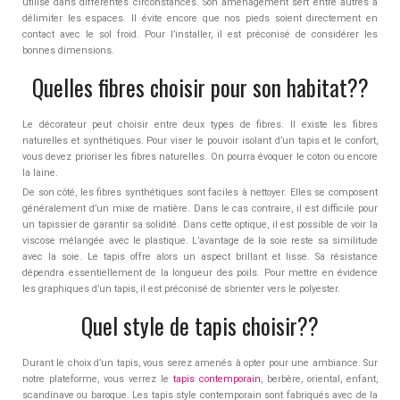
utilisé dans différentes circonstances. Son aménagement sert entre autres à
délimiter les espaces. Il évite encore que nos pieds soient directement en
contact avec le sol froid. Pour l’installer, il est préconisé de considérer les
bonnes dimensions.
Quelles fibres choisir pour son habitat??
Le décorateur peut choisir entre deux types de fibres. Il existe les fibres
naturelles et synthétiques. Pour viser le pouvoir isolant d’un tapis et le confort,
vous devez prioriser les fibres naturelles. On pourra évoquer le coton ou encore
la laine.
De son côté, les fibres synthétiques sont faciles à nettoyer. Elles se composent
généralement d’un mixe de matière. Dans le cas contraire, il est difficile pour
un tapissier de garantir sa solidité. Dans cette optique, il est possible de voir la
viscose mélangée avec le plastique. L’avantage de la soie reste sa similitude
avec la soie. Le tapis offre alors un aspect brillant et lisse. Sa résistance
dépendra essentiellement de la longueur des poils. Pour mettre en évidence
les graphiques d’un tapis, il est préconisé de s’orienter vers le polyester.
Quel style de tapis choisir??
Durant le choix d’un tapis, vous serez amenés à opter pour une ambiance. Sur
notre plateforme, vous verrez le
tapis contemporain
, berbère, oriental, enfant,
scandinave ou baroque. Les tapis style contemporain sont fabriqués avec de la