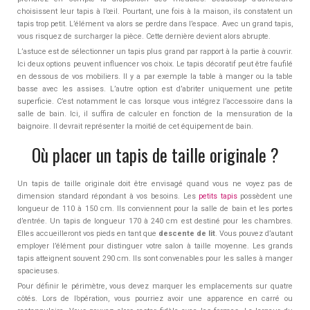
choisissent leur tapis à l’œil. Pourtant, une fois à la maison, ils constatent un
tapis trop petit. L’élément va alors se perdre dans l’espace. Avec un grand tapis,
vous risquez de surcharger la pièce. Cette dernière devient alors abrupte.
L’astuce est de sélectionner un tapis plus grand par rapport à la partie à couvrir.
Ici deux options peuvent influencer vos choix. Le tapis décoratif peut être faufilé
en dessous de vos mobiliers. Il y a par exemple la table à manger ou la table
basse avec les assises. L’autre option est d’abriter uniquement une petite
superficie. C’est notamment le cas lorsque vous intégrez l’accessoire dans la
salle de bain. Ici, il suffira de calculer en fonction de la mensuration de la
baignoire. Il devrait représenter la moitié de cet équipement de bain.
Où placer un tapis de taille originale ?
Un tapis de taille originale doit être envisagé quand vous ne voyez pas de
dimension standard répondant à vos besoins. Les
petits tapis
possèdent une
longueur de 110 à 150 cm. Ils conviennent pour la salle de bain et les portes
d’entrée. Un tapis de longueur 170 à 240 cm est destiné pour les chambres.
Elles accueilleront vos pieds en tant que
descente de lit
. Vous pouvez d’autant
employer l’élément pour distinguer votre salon à taille moyenne. Les grands
tapis atteignent souvent 290 cm. Ils sont convenables pour les salles à manger
spacieuses.
Pour définir le périmètre, vous devez marquer les emplacements sur quatre
côtés. Lors de l’opération, vous pourriez avoir une apparence en carré ou