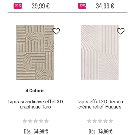
39,99 €
34,99 €
-20%
-22%
4 Coloris
Tapis scandinave effet 3D
Tapis effet 3D design
graphique Taro
crème relief Hugues
Dès
54,99 €
Dès
79,90 €