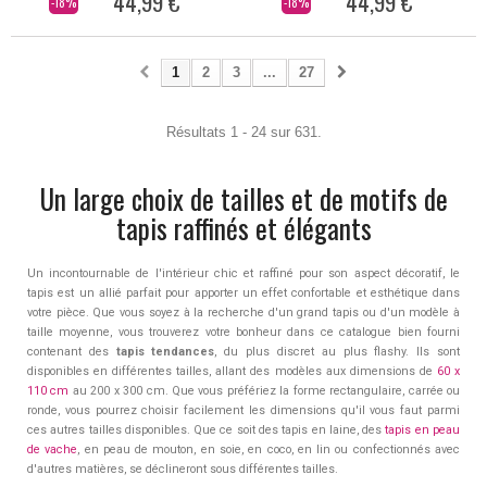
44,99 €
44,99 €
-18%
-18%
1
2
3
...
27
Résultats 1 - 24 sur 631.
Un large choix de tailles et de motifs de
tapis raffinés et élégants
Un incontournable de l'intérieur chic et raffiné pour son aspect décoratif, le
tapis est un allié parfait pour apporter un effet confortable et esthétique dans
votre pièce. Que vous soyez à la recherche d'un grand tapis ou d'un modèle à
taille moyenne, vous trouverez votre bonheur dans ce catalogue bien fourni
contenant des
tapis tendances
, du plus discret au plus flashy. Ils sont
disponibles en différentes tailles, allant des modèles aux dimensions de
60 x
110 cm
au 200 x 300 cm. Que vous préfériez la forme rectangulaire, carrée ou
ronde, vous pourrez choisir facilement les dimensions qu'il vous faut parmi
ces autres tailles disponibles. Que ce soit des tapis en laine, des
tapis en peau
de vache
, en peau de mouton, en soie, en coco, en lin ou confectionnés avec
d'autres matières, se déclineront sous différentes tailles.