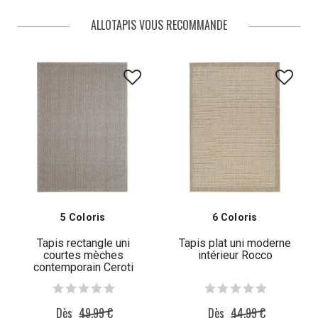
ce large choix de dimensions qui s'offre à vous.
ALLOTAPIS VOUS RECOMMANDE
5 Coloris
6 Coloris
Tapis rectangle uni
Tapis plat uni moderne
courtes mèches
intérieur Rocco
contemporain Ceroti
Dès
49,99 €
Dès
44,99 €