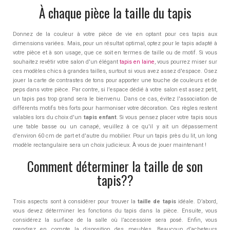
À chaque pièce la taille du tapis
Donnez de la couleur à votre pièce de vie en optant pour ces tapis aux
dimensions variées. Mais, pour un résultat optimal, optez pour le tapis adapté à
votre pièce et à son usage, que ce soit en termes de taille ou de motif. Si vous
souhaitez revêtir votre salon d'un élégant
tapis en laine
, vous pourrez miser sur
ces modèles chics à grandes tailles, surtout si vous avez assez d'espace. Osez
jouer la carte de contrastes de tons pour apporter une touche de couleurs et de
peps dans votre pièce. Par contre, si l'espace dédié à votre salon est assez petit,
un tapis pas trop grand sera le bienvenu. Dans ce cas, évitez l'association de
différents motifs très forts pour harmoniser votre décoration. Ces règles restent
valables lors du choix d'un
tapis enfant
. Si vous pensez placer votre tapis sous
une table basse ou un canapé, veuillez à ce qu'il y ait un dépassement
d'environ 60 cm de part et d'autre du mobilier. Pour un tapis près du lit, un long
modèle rectangulaire sera un choix judicieux. À vous de jouer maintenant !
Comment déterminer la taille de son
tapis??
Trois aspects sont à considérer pour trouver la
taille de tapis
idéale. D’abord,
vous devez déterminer les fonctions du tapis dans la pièce. Ensuite, vous
considérez la surface de la salle où l’accessoire sera posé. Enfin, vous
prendrez en compte la disposition des meubles. Beaucoup d’acheteurs