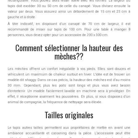
rectangulaire. Vous pouvez alors rester fidèle avec les formes. La largeur du
tapis doit excéder 30 ou 50 cm de celle du canapé. Vous divisez ensuite la
valeur par deux. Vous assurez ainsi un débordement de 15 cm et 25 cm à
gauche et à droite.
À titre indicatif, en disposant d’un canapé de 70 cm de largeur, il est
recommandé de miser sur tapis de 100 cm. Pour une table à manger 8
personnes, vous devez opter pour un accessoire de 200 x 300 cm.
Comment sélectionner la hauteur des
mèches??
Les mèches offrent un confort inégalable à vos pieds. Elles sont douces et
véhiculent un maximum de chaleur surtout en hiver. L’idée est de trouver un
modèle dit shaggy. Dans ce cas précis, la hauteur des mèches est d’au moins
30 mm. Cependant, plus les poils sont longs et plus vous avez besoin
d’entretenir. Un modèle facilement lavable en machine sera à privilégier. En
effet, il réceptionne aisément les poussières. En plus, si vous disposiez d’un
animal de compagnie, la fréquence de nettoyage sera élevée.
Tailles originales
Le tapis autres tailles permettent aux propriétaires de mettre en avant une
ambiance accueillante et cocooning dans la pièce. L’accessoire peut être