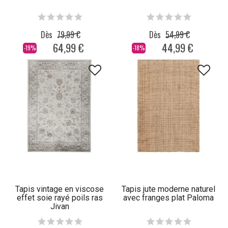
Dès
79,99 €
Dès
54,99 €
64,99 €
44,99 €
-19%
-18%
Tapis vintage en viscose
Tapis jute moderne naturel
effet soie rayé poils ras
avec franges plat Paloma
Jivan