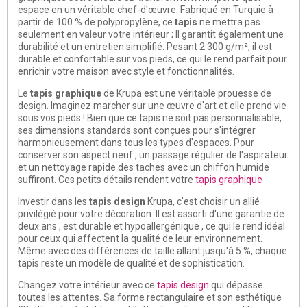
espace en un véritable chef-d'œuvre. Fabriqué en Turquie à
partir de 100 % de polypropylène, ce
tapis
ne mettra pas
seulement en valeur votre intérieur ; Il garantit également une
durabilité et un entretien simplifié. Pesant 2 300 g/m², il est
durable et confortable sur vos pieds, ce qui le rend parfait pour
enrichir votre maison avec style et fonctionnalités.
Le
tapis graphique
de Krupa est une véritable prouesse de
design. Imaginez marcher sur une œuvre d'art et elle prend vie
sous vos pieds ! Bien que ce tapis ne soit pas personnalisable,
ses dimensions standards sont conçues pour s'intégrer
harmonieusement dans tous les types d'espaces. Pour
conserver son aspect neuf , un passage régulier de l'aspirateur
et un nettoyage rapide des taches avec un chiffon humide
suffiront. Ces petits détails rendent votre
tapis graphique
Investir dans les
tapis design
Krupa, c'est choisir un allié
privilégié pour votre décoration. Il est assorti d'une garantie de
deux ans , est durable et hypoallergénique , ce qui le rend idéal
pour ceux qui affectent la qualité de leur environnement.
Même avec des différences de taille allant jusqu'à 5 %, chaque
tapis reste un modèle de qualité et de sophistication.
Changez votre intérieur avec ce
tapis design
qui dépasse
toutes les attentes. Sa forme rectangulaire et son esthétique