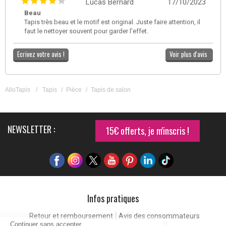
Lucas Bernard
17/10/2023
Beau
Tapis très beau et le motif est original. Juste faire attention, il
faut le nettoyer souvent pour garder l'effet.
Ecrivez votre avis !
Voir plus d'avis
AlloTapis
/
Tapis
/
Pièce
/
Tapis de salon
NEWSLETTER :
15€ offerts, je m'inscris !
Infos pratiques
Retour et remboursement
Avis des consommateurs
Continuer sans accepter