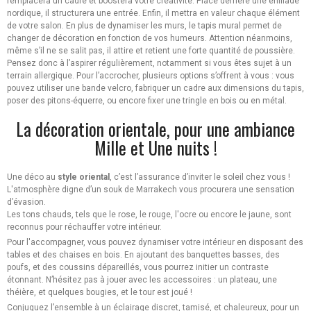
remplacera un cadre et boostera votre créativité. Placé derrière une enfilade
nordique, il structurera une entrée. Enfin, il mettra en valeur chaque élément
de votre salon. En plus de dynamiser les murs, le tapis mural permet de
changer de décoration en fonction de vos humeurs. Attention néanmoins,
même s’il ne se salit pas, il attire et retient une forte quantité de poussière.
Pensez donc à l’aspirer régulièrement, notamment si vous êtes sujet à un
terrain allergique. Pour l’accrocher, plusieurs options s’offrent à vous : vous
pouvez utiliser une bande velcro, fabriquer un cadre aux dimensions du tapis,
poser des pitons-équerre, ou encore fixer une tringle en bois ou en métal.
La décoration orientale, pour une ambiance
Mille et Une nuits !
Une déco au
style oriental
, c’est l’assurance d’inviter le soleil chez vous !
L'atmosphère digne d’un souk de Marrakech vous procurera une sensation
d’évasion.
Les tons chauds, tels que le rose, le rouge, l'ocre ou encore le jaune, sont
reconnus pour réchauffer votre intérieur.
Pour l'accompagner, vous pouvez dynamiser votre intérieur en disposant des
tables et des chaises en bois. En ajoutant des banquettes basses, des
poufs, et des coussins dépareillés, vous pourrez initier un contraste
étonnant. N’hésitez pas à jouer avec les accessoires : un plateau, une
théière, et quelques bougies, et le tour est joué !
Conjuguez l’ensemble à un éclairage discret, tamisé, et chaleureux, pour un