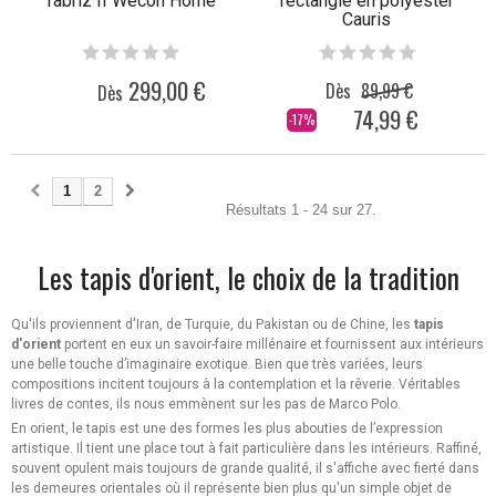
Täbriz II Wecon Home
rectangle en polyester
Cauris
299,00 €
Dès
89,99 €
Dès
74,99 €
-17%
1
2
Résultats 1 - 24 sur 27.
Les tapis d'orient, le choix de la tradition
Qu'ils proviennent d'Iran, de Turquie, du Pakistan ou de Chine, les
tapis
d'orient
portent en eux un savoir-faire millénaire et fournissent aux intérieurs
une belle touche d’imaginaire exotique. Bien que très variées, leurs
compositions incitent toujours à la contemplation et la rêverie. Véritables
livres de contes, ils nous emmènent sur les pas de Marco Polo.
En orient, le tapis est une des formes les plus abouties de l’expression
artistique. Il tient une place tout à fait particulière dans les intérieurs. Raffiné,
souvent opulent mais toujours de grande qualité, il s'affiche avec fierté dans
les demeures orientales où il représente bien plus qu'un simple objet de