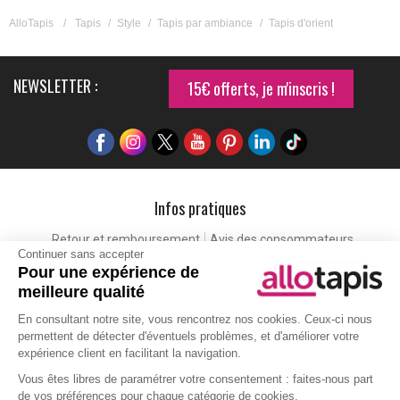
AlloTapis
/
Tapis
/
Style
/
Tapis par ambiance
/
Tapis d'orient
NEWSLETTER :
15€ offerts, je m'inscris !
Infos pratiques
Retour et remboursement
Avis des consommateurs
Continuer sans accepter
Tapis et paillasson personnalisé
Labels de qualité
Pour une expérience de
Eco-participation
Codes promo
Vos avantages
meilleure qualité
Cartes cadeaux
Lexique
En consultant notre site, vous rencontrez nos cookies. Ceux-ci nous
permettent de détecter d'éventuels problèmes, et d'améliorer votre
expérience client en facilitant la navigation.
Aide
Vous êtes libres de paramétrer votre consentement : faites-nous part
de vos préférences pour chaque catégorie de cookies.
Qui sommes-nous ?
Nous contacter