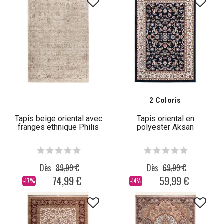
2 Coloris
Tapis beige oriental avec
Tapis oriental en
franges ethnique Philis
polyester Aksan
Dès
89,99 €
Dès
69,99 €
74,99 €
59,99 €
-17%
-14%