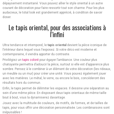
dépaysement instantané. Vous pouvez allier le style oriental à un autre
courant de décoration pour faire ressortir tout son charme. Pour les plus
audacieux, le total look est grandement apprécié, à condition de savoir
doser.
Le tapis oriental, pour des associations à
l’infini
Ultra tendance et intemporel, le
tapis oriental
devient la pièce iconique de
l’intérieur dans lequel vous l’exposez. Si votre déco est moderne et
contemporaine, il viendra apporter du contraste.
Privilégiez un
tapis coloré
pour égayer l’ambiance. Une couleur plus
chatoyante permettra d’adoucir la pièce, surtout si elle est d’apparence plus
sombre. Pensez à le combiner à un élément de votre décoration (les rideaux,
un meuble ou un mur) pour créer une unité. Vous pouvez également jouer
avec les matières. Le métal, le verre, ou encore le bois, concéderont des
résultats hors du commun.
Enfin, le tapis permet de délimiter les espaces. Il dessine une séparation au
sein d’une même pièce. En disposant deux tapis orientaux de même taille
bout à bout, vous la dynamiserez davantage.
Jouez avec la multitude de couleurs, de motifs, de formes, et de tailles de
tapis, pour vous offrir une décoration personnalisée. Les combinaisons sont
inépuisables !