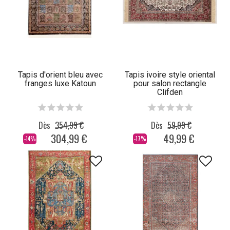
Tapis d'orient bleu avec
Tapis ivoire style oriental
franges luxe Katoun
pour salon rectangle
Clifden
Dès
354,99 €
Dès
59,99 €
304,99 €
49,99 €
-14%
-17%