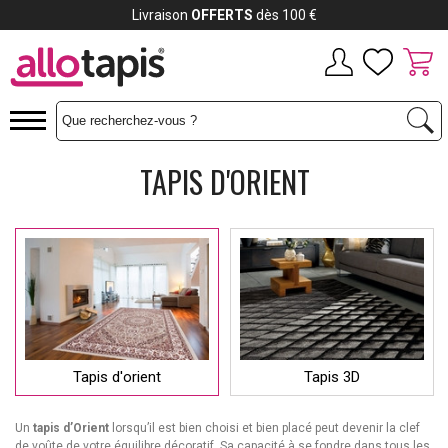
Payez jusqu'à
12x
TAPIS D'ORIENT
Tapis d'orient
Tapis 3D
Un
tapis d’Orient
lorsqu’il est bien choisi et bien placé peut devenir la clef
de voûte de votre équilibre décoratif. Sa capacité à se fondre dans tous les