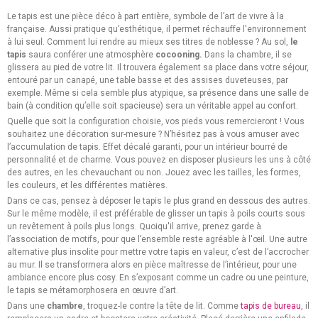
Le tapis est une pièce déco à part entière, symbole de l’art de vivre à la
française. Aussi pratique qu’esthétique, il permet réchauffe l'environnement
à lui seul. Comment lui rendre au mieux ses titres de noblesse ? Au sol,
le
tapis
saura conférer une atmosphère
cocooning.
Dans la chambre, il se
glissera au pied de votre lit. Il trouvera également sa place dans votre séjour,
entouré par un canapé, une table basse et des assises duveteuses, par
exemple. Même si cela semble plus atypique, sa présence dans une salle de
bain (à condition qu’elle soit spacieuse) sera un véritable appel au confort.
Quelle que soit la configuration choisie, vos pieds vous remercieront ! Vous
souhaitez une décoration sur-mesure ? N’hésitez pas à vous amuser avec
l’accumulation de tapis. Effet décalé garanti, pour un intérieur bourré de
personnalité et de charme. Vous pouvez en disposer plusieurs les uns à côté
des autres, en les chevauchant ou non. Jouez avec les tailles, les formes,
les couleurs, et les différentes matières.
Dans ce cas, pensez à déposer le tapis le plus grand en dessous des autres.
Sur le même modèle, il est préférable de glisser un tapis à poils courts sous
un revêtement à poils plus longs. Quoiqu'il arrive, prenez garde à
l’association de motifs, pour que l’ensemble reste agréable à l'œil. Une autre
alternative plus insolite pour mettre votre tapis en valeur, c’est de l’accrocher
au mur. Il se transformera alors en pièce maîtresse de l’intérieur, pour une
ambiance encore plus cosy. En s’exposant comme un cadre ou une peinture,
le tapis se métamorphosera en œuvre d’art.
Dans une
chambre
, troquez-le contre la tête de lit. Comme
tapis de bureau
, il