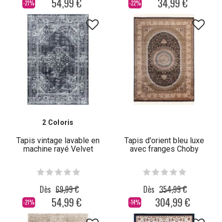
54,99 €
34,99 €
-21%
-22%
2 Coloris
Tapis vintage lavable en
Tapis d'orient bleu luxe
machine rayé Velvet
avec franges Choby
Dès
69,99 €
Dès
354,99 €
54,99 €
304,99 €
-21%
-14%