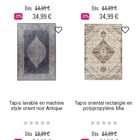
Dès
44,99 €
Dès
44,99 €
34,99 €
34,99 €
-22%
-22%
Tapis lavable en machine
Tapis oriental rectangle en
style orient noir Antique
polypropylène Mia
Dès
69,99 €
Dès
44,99 €