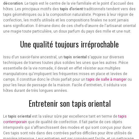
décoration
. Le tapis est le centre de la vie familiale et le point d'accueil des
hôtes. Les principaux motifs des
tapis d’orient
traditionnels tendent vers des
tapis géométriques ou à la composition naturaliste. Propres à leur région de
confection, les motifs utilisés et les compositions finales ne sont jamais
sans signification. Il émane donc de ces chefs-d’œuvre de l'artisanat oriental
une magie toute particulière, un doux parfum du pays des mille et une nuit.
Une qualité toujours irréprochable
Issu d'un savoir-faire ancestral, un
tapis oriental
s'appuie sur diverses
techniques de trames toutes plus solides les unes que les autres. Pièce
essentielle de la vie nomade, il devait en effet résister aux multiples
manipulations qu'impliquent les fréquentes mises en place et levées de
camps. Il constitue donc le choix parfait pour un
tapis de salle à manger
ou
pour les lieux de passage de la maison. Facile d'entretien, il séduira vos
hôtes durant de très longues années.
Entretenir son tapis oriental
Le
tapis oriental
est la valeur sûre par excellence tant en terme de
tapis
contemporain
que de qualité de confection. Il fait partie de ces objets
intemporels qui s'affranchissent des modes et qui sont conçus pour durer.
Ces tapis sont nés dans des contrées parfois difficiles pour être utilisés de
manière intensive. Leur entretien est par conséquent facile, et un nettoyage