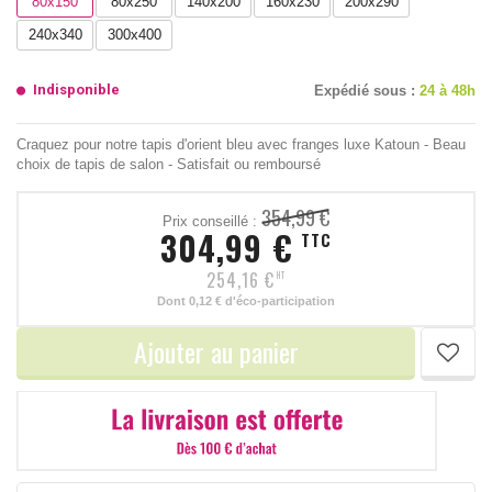
80x150
80x250
140x200
160x230
200x290
240x340
300x400
Indisponible
Expédié sous :
24 à 48h
Craquez pour notre tapis d'orient bleu avec franges luxe Katoun - Beau
choix de tapis de salon - Satisfait ou remboursé
354,99 €
Prix conseillé :
304,99 €
TTC
254,16 €
HT
Dont
0,12 €
d'éco-participation
Ajouter au panier