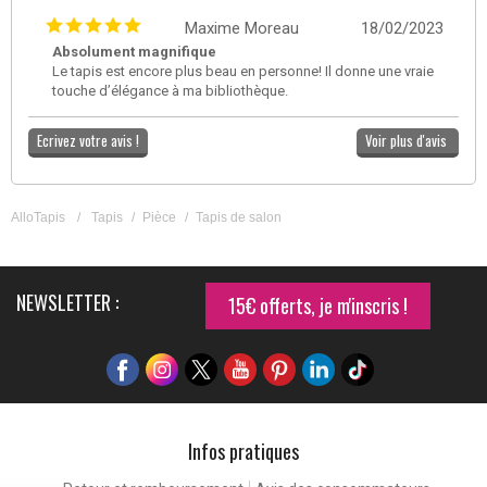
Maxime Moreau
18/02/2023
Absolument magnifique
Le tapis est encore plus beau en personne! Il donne une vraie
touche d’élégance à ma bibliothèque.
Ecrivez votre avis !
Voir plus d'avis
AlloTapis
/
Tapis
/
Pièce
/
Tapis de salon
NEWSLETTER :
15€ offerts, je m'inscris !
Infos pratiques