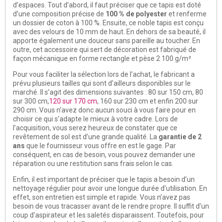
d’espaces. Tout d’abord, il faut préciser que ce tapis est doté
d’une composition précise de
100 % de polyester
et renferme
un dossier de coton à 100 %. Ensuite, ce noble tapis est conçu
avec des velours de 10 mm de haut. En dehors de sa beauté, il
apporte également une douceur sans pareille au toucher. En
outre, cet accessoire qui sert de décoration est fabriqué de
façon mécanique en forme rectangle et pèse 2 100 g/m²
Pour vous faciliter la sélection lors de l’achat, le fabricant a
prévu plusieurs tailles qui sont d’ailleurs disponibles sur le
marché. Il s’agit des dimensions suivantes : 80 sur 150 cm, 80
sur 300 cm,
120 sur 170 cm
, 160 sur 230 cm et enfin 200 sur
290 cm. Vous n’avez donc aucun souci à vous faire pour en
choisir ce qui s’adapte le mieux à votre cadre. Lors de
l’acquisition, vous serez heureux de constater que ce
revêtement de sol est d’une grande qualité. La
garantie de 2
ans
que le fournisseur vous offre en est le gage. Par
conséquent, en cas de besoin, vous pouvez demander une
réparation ou une restitution sans frais selon le cas.
Enfin, il est important de préciser que le tapis a besoin d’un
nettoyage régulier pour avoir une longue durée d’utilisation. En
effet, son entretien est simple et rapide. Vous n’avez pas
besoin de vous tracasser avant de le rendre propre. Il suffit d’un
coup d’aspirateur et les saletés disparaissent. Toutefois, pour