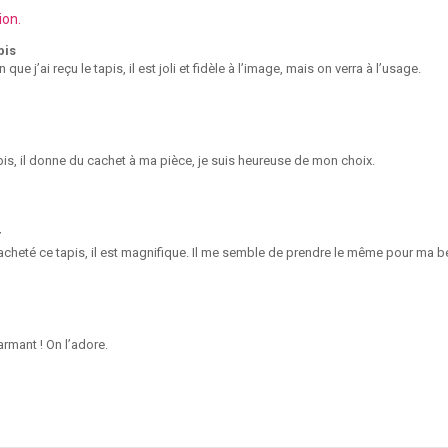
ion.
pis
 que j’ai reçu le tapis, il est joli et fidèle à l’image, mais on verra à l’usage.
is, il donne du cachet à ma pièce, je suis heureuse de mon choix.
r
cheté ce tapis, il est magnifique. Il me semble de prendre le même pour ma b
rmant ! On l’adore.