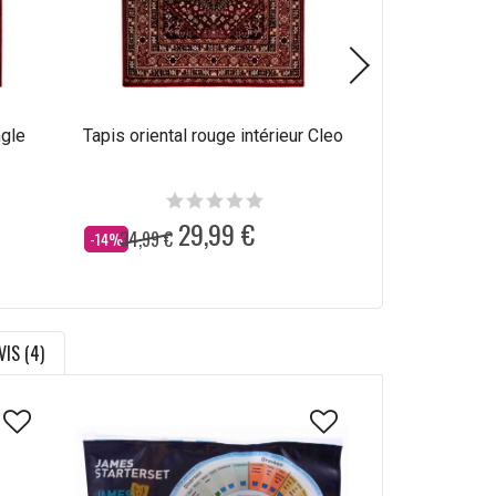
ngle
Tapis oriental rouge intérieur Cleo
Tapis d'ori
rectang
29,99 €
6
34,99 €
84,99 €
Dès
Dès
-14%
-18%
VIS (4)