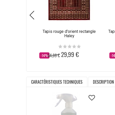
Tapis rouge d'orient rectangle
Tap
Haley
29,99 €
34,99 €
Dès
Dè
-14%
-1
CARACTÉRISTIQUES TECHNIQUES
DESCRIPTION