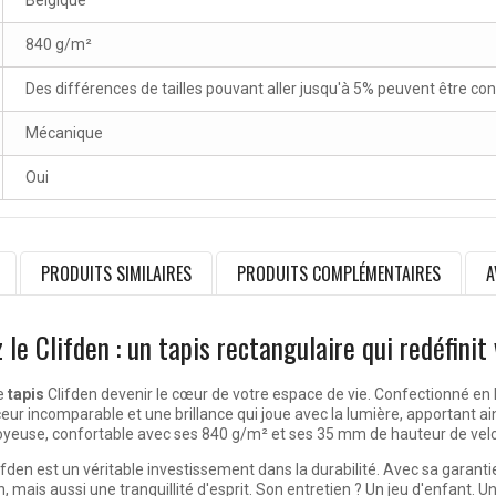
Belgique
840 g/m²
Des différences de tailles pouvant aller jusqu'à 5% peuvent être co
Mécanique
Oui
PRODUITS SIMILAIRES
PRODUITS COMPLÉMENTAIRES
A
le Clifden : un tapis rectangulaire qui redéfinit
le
tapis
Clifden devenir le cœur de votre espace de vie. Confectionné en
r incomparable et une brillance qui joue avec la lumière, apportant ai
euse, confortable avec ses 840 g/m² et ses 35 mm de hauteur de velour
lifden est un véritable investissement dans la durabilité. Avec sa garant
ais aussi une tranquillité d'esprit. Son entretien ? Un jeu d'enfant. Un