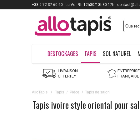
+33 9 72 37 60 60 - Lu-Ve : 9h-12h30/13h30-17h - contact@all
DESTOCKAGES
TAPIS
SOL NATUREL
LIVRAISON
ENTREPRISE
OFFERTE*
FRANÇAISE
AlloTapis
/
Tapis
/
Pièce
/
Tapis de salon
Tapis ivoire style oriental pour sa