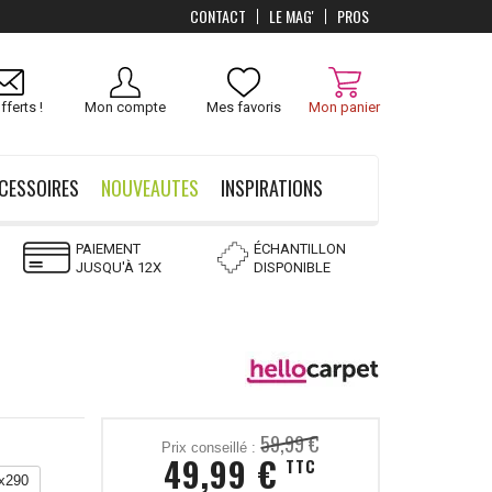
CONTACT
LE MAG'
PROS
Livraison
OFFERTS
dès 100 €
fferts !
Mon compte
Mes favoris
Mon panier
CESSOIRES
NOUVEAUTES
INSPIRATIONS
PAIEMENT
ÉCHANTILLON
JUSQU'À 12X
DISPONIBLE
59,99 €
Prix conseillé :
49,99 €
TTC
x290