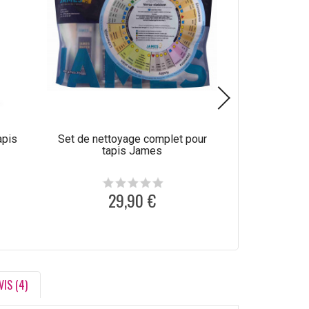
apis
Set de nettoyage complet pour
Produit de net
tapis James
laine C
29,90 €
1
VIS (4)