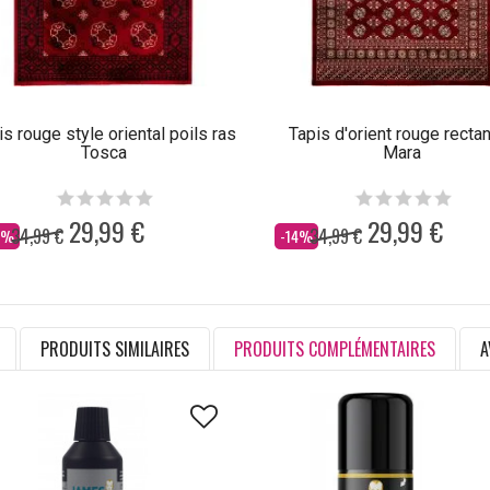
is rouge style oriental poils ras
Tapis d'orient rouge recta
Tosca
Mara
29,99 €
29,99 €
34,99 €
34,99 €
s
Dès
4%
-14%
PRODUITS SIMILAIRES
PRODUITS COMPLÉMENTAIRES
A