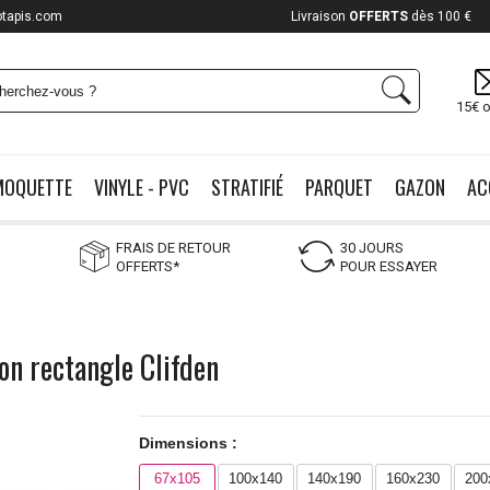
otapis.com
Payez jusqu'à
12x
15€ o
MOQUETTE
VINYLE - PVC
STRATIFIÉ
PARQUET
GAZON
AC
FRAIS DE RETOUR
30 JOURS
OFFERTS*
POUR ESSAYER
lon rectangle Clifden
Dimensions :
67x105
100x140
140x190
160x230
200