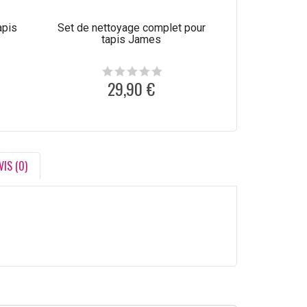
apis
Set de nettoyage complet pour
Produit de net
tapis James
laine C
29,90 €
1
VIS (0)