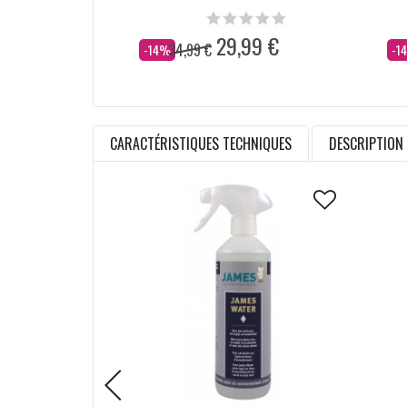
29,99 €
34,99 €
Dès
Dè
-14%
-1
CARACTÉRISTIQUES TECHNIQUES
DESCRIPTION