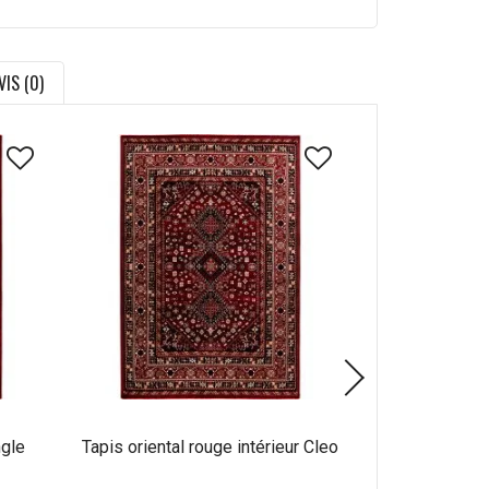
VIS (0)
ngle
Tapis oriental rouge intérieur Cleo
Tapis d'ori
rectang