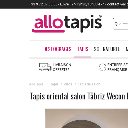
+33 9 72 37 60 60 - Lu-Ve : 9h-12h30/13h30-17h - contact@all
DESTOCKAGES
TAPIS
SOL NATUREL
LIVRAISON
ENTREPRISE
OFFERTE*
FRANÇAISE
AlloTapis
/
Tapis
/
Pièce
/
Tapis de salon
Tapis oriental salon Täbriz Weco