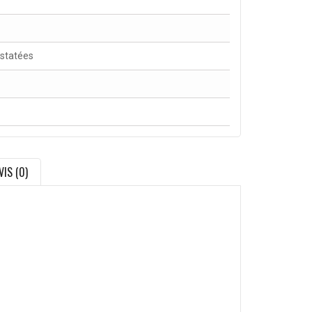
nstatées
VIS (0)