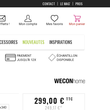
CONTACT
LE MAG'
PROS
Livraison
OFFERTS
dès 100 €
fferts !
Mon compte
Mes favoris
Mon panier
CESSOIRES
NOUVEAUTES
INSPIRATIONS
PAIEMENT
ÉCHANTILLON
JUSQU'À 12X
DISPONIBLE
299,00 €
TTC
249,17 €
HT
x340