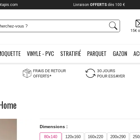
otapis.com
Payez jusqu'à
12x
15€ o
MOQUETTE
VINYLE - PVC
STRATIFIÉ
PARQUET
GAZON
AC
FRAIS DE RETOUR
30 JOURS
OFFERTS*
POUR ESSAYER
n Home
Dimensions :
80x140
120x160
160x220
200x290
250