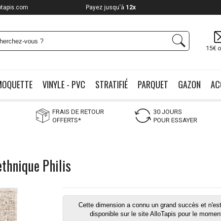
otapis.com
Payez jusqu'à
12x
15€ o
MOQUETTE
VINYLE - PVC
STRATIFIÉ
PARQUET
GAZON
AC
FRAIS DE RETOUR
30 JOURS
OFFERTS*
POUR ESSAYER
ethnique Philis
Cette dimension a connu un grand succès et n'est
disponible sur le site AlloTapis pour le momen