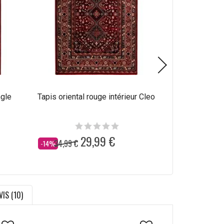
ngle
Tapis oriental rouge intérieur Cleo
Tapis d'ori
rectang
29,99 €
6
34,99 €
84,99 €
Dès
Dès
-14%
-18%
VIS (10)