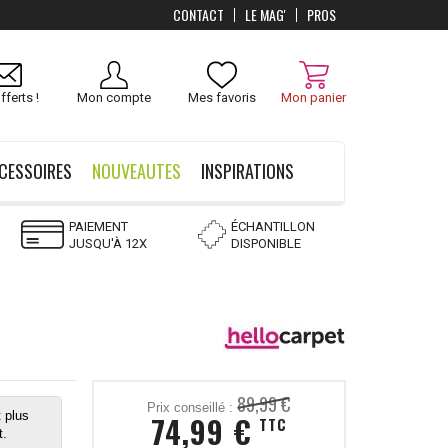
CONTACT
LE MAG'
PROS
Livraison
OFFERTS
dès 100 €
fferts !
Mon compte
Mes favoris
Mon panier
CESSOIRES
NOUVEAUTES
INSPIRATIONS
PAIEMENT
ÉCHANTILLON
JUSQU'À 12X
DISPONIBLE
89,99 €
Prix conseillé :
 plus
74,99 €
TTC
t.