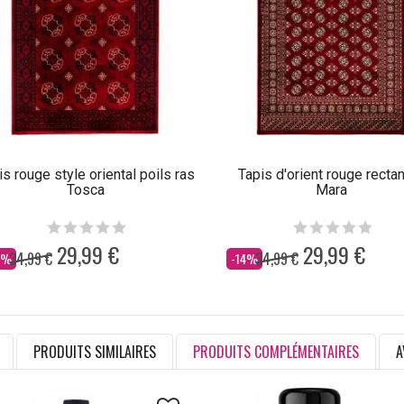
is rouge style oriental poils ras
Tapis d'orient rouge recta
Tosca
Mara
29,99 €
29,99 €
34,99 €
34,99 €
s
Dès
4%
-14%
PRODUITS SIMILAIRES
PRODUITS COMPLÉMENTAIRES
A