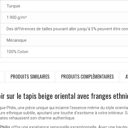
Turquie
1.900 g/m²
Des différences de tailles pouvant aller jusqu'à 5% peuvent être co
Mécanique
100% Coton
PRODUITS SIMILAIRES
PRODUITS COMPLÉMENTAIRES
A
ir sur le tapis beige oriental avec franges ethni
ue Philis, une pièce unique qui incarne l'essence même du style orienta
re ethnique subtile, ajoutant une touche d'exotisme à votre intérieur. 
icates rehaussent son charme authentique.
Philis
offre une expérience sensorielle exceptionnelle. Avec une hauteur d