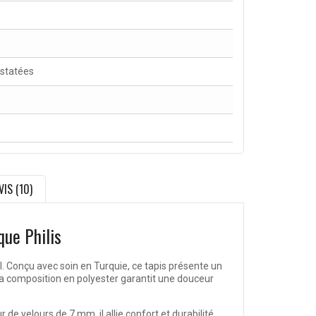
nstatées
VIS (10)
que Philis
l. Conçu avec soin en Turquie, ce tapis présente un
Sa composition en polyester garantit une douceur
e velours de 7 mm, il allie confort et durabilité,