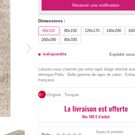
Recevoir une notification
Dimensions :
60x110
80x150
120x170
140x200
160
200x290
80x330
Indisponible
Expédié sous
Laissez-vous charmer par notre tapis beige oriental av
ethnique Philis - Belle gamme de tapis de salon - Entre
française
Origine : Turquie
Soyez le premier
Note :