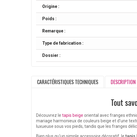
Origine :
Poids :
Remarque :
Type de fabrication :
Dossier :
CARACTÉRISTIQUES TECHNIQUES
DESCRIPTION
Tout savo
Découvrez le
tapis beige
oriental avec franges ethniq
mariage harmonieux de couleurs beige et d'une textu
luxueuse sous vos pieds, tandis que les franges dél
Bien plus qu'un simple accessoire décoratif, le
tapis 