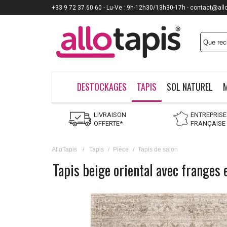
+33 9 72 37 60 60 - Lu-Ve : 9h-12h30/13h30-17h - contact@all
DESTOCKAGES
TAPIS
SOL NATUREL
LIVRAISON
ENTREPRISE
OFFERTE*
FRANÇAISE
AlloTapis
/
Tapis
/
Pièce
/
Tapis de salon
Tapis beige oriental avec franges 