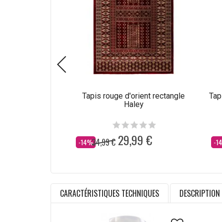
Tapis rouge d'orient rectangle
Tap
Haley
29,99 €
34,99 €
Dès
Dè
-14%
-1
CARACTÉRISTIQUES TECHNIQUES
DESCRIPTION