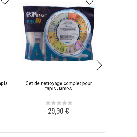
apis
Set de nettoyage complet pour
Produit de net
tapis James
laine C
29,90 €
1