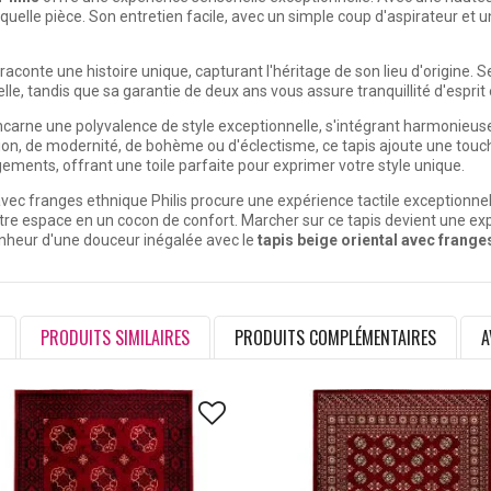
lle pièce. Son entretien facile, avec un simple coup d'aspirateur et un
 raconte une histoire unique, capturant l'héritage de son lieu d'origine. 
le, tandis que sa garantie de deux ans vous assure tranquillité d'esprit 
incarne une polyvalence de style exceptionnelle, s'intégrant harmonieu
ition, de modernité, de bohème ou d'éclectisme, ce tapis ajoute une touche
ements, offrant une toile parfaite pour exprimer votre style unique.
avec franges ethnique Philis procure une expérience tactile exceptionnel
e espace en un cocon de confort. Marcher sur ce tapis devient une expéri
bonheur d'une douceur inégalée avec le
tapis beige oriental avec frange
PRODUITS SIMILAIRES
PRODUITS COMPLÉMENTAIRES
A