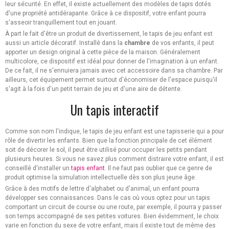
leur sécurité. En effet, il existe actuellement des modèles de tapis dotés
d'une propriété antidérapante. Grâce à ce dispositif, votre enfant pourra
s'asseoir tranquillement tout en jouant.
À part le fait d'être un produit de divertissement, le tapis de jeu enfant est
aussi un article décoratif. Installé dans la
chambre
de vos enfants, il peut
apporter un design original à cette pièce de la maison. Généralement
multicolore, ce dispositif est idéal pour donner de l'imagination à un enfant.
De ce fait, il ne s'ennuiera jamais avec cet accessoire dans sa chambre. Par
ailleurs, cet équipement permet surtout d'économiser de l'espace puisqu'il
s'agit à la fois d'un petit terrain de jeu et d'une aire de détente.
Un tapis interactif
Comme son nom l'indique, le tapis de jeu enfant est une tapisserie qui a pour
rôle de divertir les enfants. Bien que la fonction principale de cet élément
soit de décorer le sol, il peut être utilisé pour occuper les petits pendant
plusieurs heures. Si vous ne savez plus comment distraire votre enfant, il est
conseillé d'installer un
tapis enfant
. Il ne faut pas oublier que ce genre de
produit optimise la simulation intellectuelle dès son plus jeune âge.
Grâce à des motifs de lettre d'alphabet ou d'animal, un enfant pourra
développer ses connaissances. Dans le cas où vous optez pour un tapis
comportant un circuit de course ou une route, par exemple, il pourra y passer
son temps accompagné de ses petites voitures. Bien évidemment, le choix
varie en fonction du sexe de votre enfant, mais il existe tout de même des