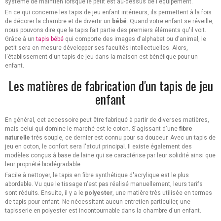
système de maintien lorsque le petit est au-dessus de l'équipement.
En ce qui concerne les tapis de jeu enfant intérieurs, ils permettent à la fois
de décorer la chambre et de divertir un
bébé
. Quand votre enfant se réveille,
nous pouvons dire que le tapis fait partie des premiers éléments qu'il voit.
Grâce à un
tapis bébé
qui comporte des images d'alphabet ou d'animal, le
petit sera en mesure développer ses facultés intellectuelles. Alors,
l'établissement d'un tapis de jeu dans la maison est bénéfique pour un
enfant.
Les matières de fabrication d'un tapis de jeu
enfant
En général, cet accessoire peut être fabriqué à partir de diverses matières,
mais celui qui domine le marché est le coton. S'agissant d'une
fibre
naturelle
très souple, ce dernier est connu pour sa douceur. Avec un tapis de
jeu en coton, le confort sera l'atout principal. Il existe également des
modèles conçus à base de laine qui se caractérise par leur solidité ainsi que
leur propriété biodégradable.
Facile à nettoyer, le tapis en fibre synthétique d'acrylique est le plus
abordable. Vu que le tissage n'est pas réalisé manuellement, leurs tarifs
sont réduits. Ensuite, il y a le
polyester
, une matière très utilisée en termes
de tapis pour enfant. Ne nécessitant aucun entretien particulier, une
tapisserie en polyester est incontournable dans la chambre d'un enfant.