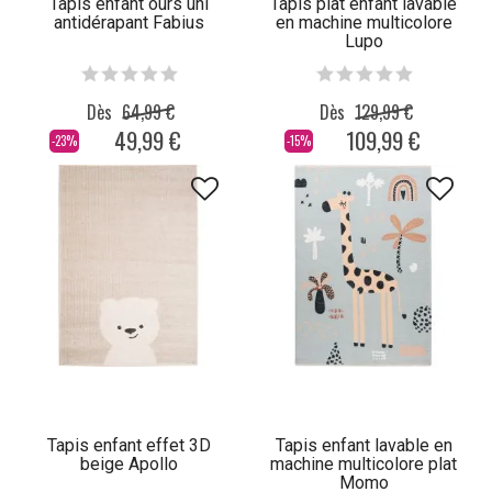
Tapis enfant ours uni
Tapis plat enfant lavable
antidérapant Fabius
en machine multicolore
Lupo
Dès
64,99 €
Dès
129,99 €
49,99 €
109,99 €
-23%
-15%
Tapis enfant effet 3D
Tapis enfant lavable en
beige Apollo
machine multicolore plat
Momo