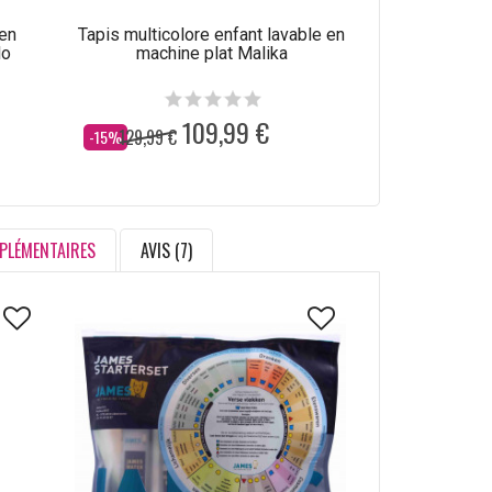
 en
Tapis multicolore enfant lavable en
Tapis enfant m
lo
machine plat Malika
machine 
109,99 €
129,99 €
129,99 €
Dès
Dès
-15%
-15%
PLÉMENTAIRES
AVIS (7)