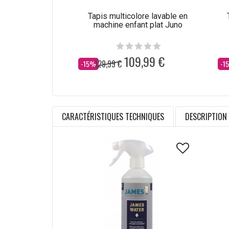
Tapis multicolore lavable en
machine enfant plat Juno
109,99 €
129,99 €
Dès
Dè
-15%
-1
CARACTÉRISTIQUES TECHNIQUES
DESCRIPTION