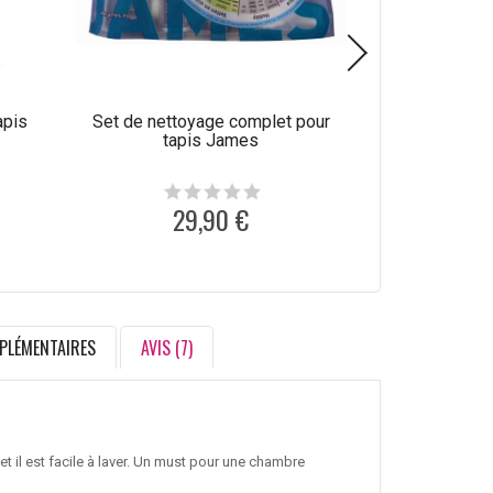
apis
Set de nettoyage complet pour
Produit de net
tapis James
laine C
29,90 €
1
PLÉMENTAIRES
AVIS (7)
 et il est facile à laver. Un must pour une chambre