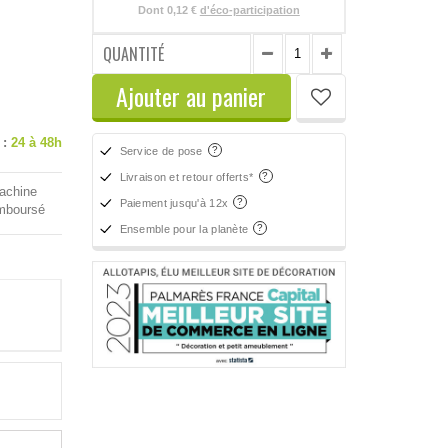
Dont
0,12 €
d'éco-participation
QUANTITÉ
Ajouter au panier
 :
24 à 48h
Service de pose
Livraison et retour offerts*
machine
Paiement jusqu'à 12x
emboursé
Ensemble pour la planète