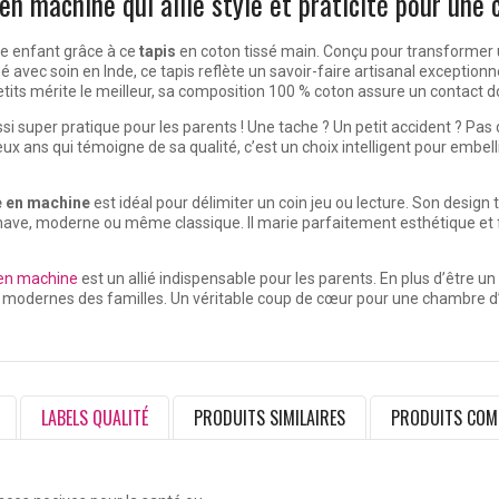
 en machine qui allie style et praticité pour une
re enfant grâce à ce
tapis
en coton tissé main. Conçu pour transformer
 avec soin en Inde, ce tapis reflète un savoir-faire artisanal exceptionn
etits mérite le meilleur, sa composition 100 % coton assure un contact d
si super pratique pour les parents ! Une tache ? Un petit accident ? Pas 
ux ans qui témoigne de sa qualité, c’est un choix intelligent pour embel
e en machine
est idéal pour délimiter un coin jeu ou lecture. Son design t
ave, moderne ou même classique. Il marie parfaitement esthétique et 
 en machine
est un allié indispensable pour les parents. En plus d’être un
 modernes des familles. Un véritable coup de cœur pour une chambre d’e
LABELS QUALITÉ
PRODUITS SIMILAIRES
PRODUITS COM