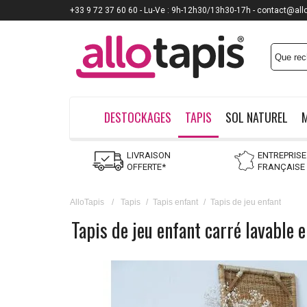
+33 9 72 37 60 60 - Lu-Ve : 9h-12h30/13h30-17h - contact@all
DESTOCKAGES
TAPIS
SOL NATUREL
LIVRAISON
ENTREPRISE
OFFERTE*
FRANÇAISE
AlloTapis
/
Tapis
/
Tapis enfant
/
Tapis de jeu enfant
Tapis de jeu enfant carré lavable