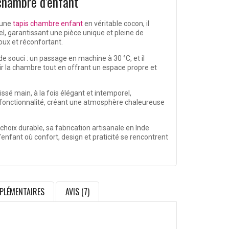
 chambre d’enfant
 une
tapis chambre enfant
en véritable cocon, il
el, garantissant une pièce unique et pleine de
oux et réconfortant.
de souci : un passage en machine à 30 °C, et il
lir la chambre tout en offrant un espace propre et
issé main, à la fois élégant et intemporel,
fonctionnalité, créant une atmosphère chaleureuse
 choix durable, sa fabrication artisanale en Inde
nfant où confort, design et praticité se rencontrent
PLÉMENTAIRES
AVIS (7)