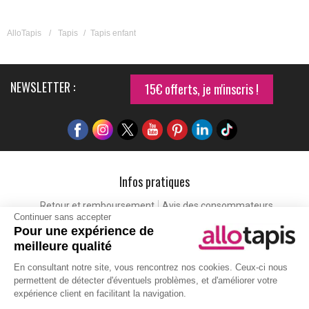
AlloTapis
/
Tapis
/
Tapis enfant
NEWSLETTER :
15€ offerts, je m'inscris !
Infos pratiques
Retour et remboursement
Avis des consommateurs
Continuer sans accepter
Tapis et paillasson personnalisé
Labels de qualité
Pour une expérience de
Eco-participation
Codes promo
Vos avantages
meilleure qualité
Cartes cadeaux
Lexique
En consultant notre site, vous rencontrez nos cookies. Ceux-ci nous
permettent de détecter d'éventuels problèmes, et d'améliorer votre
expérience client en facilitant la navigation.
Aide