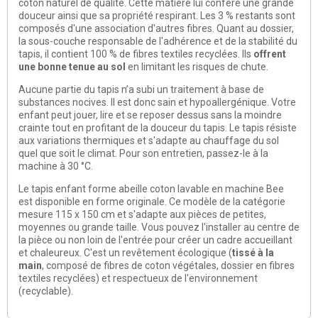
coton naturel de qualité. Cette matière lui confère une grande
douceur ainsi que sa propriété respirant. Les 3 % restants sont
composés d'une association d'autres fibres. Quant au dossier,
la sous-couche responsable de l'adhérence et de la stabilité du
tapis, il contient 100 % de fibres textiles recyclées. Ils
offrent
une bonne tenue au sol
en limitant les risques de chute.
Aucune partie du tapis n’a subi un traitement à base de
substances nocives. Il est donc sain et hypoallergénique. Votre
enfant peut jouer, lire et se reposer dessus sans la moindre
crainte tout en profitant de la douceur du tapis. Le tapis résiste
aux variations thermiques et s'adapte au chauffage du sol
quel que soit le climat. Pour son entretien, passez-le à la
machine à 30 °C.
Le tapis enfant forme abeille coton lavable en machine Bee
est disponible en forme originale. Ce modèle de la catégorie
mesure 115 x 150 cm et s'adapte aux pièces de petites,
moyennes ou grande taille. Vous pouvez l'installer au centre de
la pièce ou non loin de l'entrée pour créer un cadre accueillant
et chaleureux. C'est un revêtement écologique (
tissé à la
main
, composé de fibres de coton végétales, dossier en fibres
textiles recyclées) et respectueux de l'environnement
(recyclable).