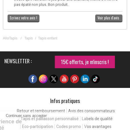
pas épaté non plus. Bon produit.
Ecrivez votre avis !
Voir plus d'avis
AlloTapis
/
Tapis
/
Tapis enfant
NEWSLETTER :
15€ offerts, je m'inscris !
Infos pratiques
Retour et remboursement
Avis des consommateurs
Continuer sans accepter
Tapis et paillasson personnalisé
Labels de qualité
Pour une expérience de
Eco-participation
Codes promo
Vos avantages
meilleure qualité