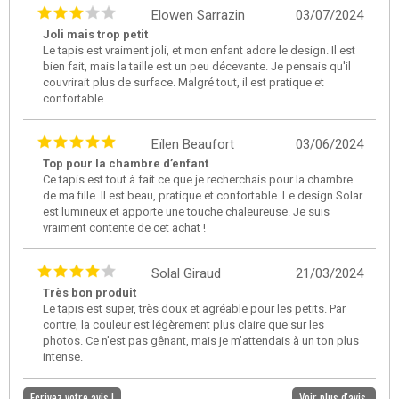
Elowen Sarrazin
03/07/2024
Joli mais trop petit
Le tapis est vraiment joli, et mon enfant adore le design. Il est
bien fait, mais la taille est un peu décevante. Je pensais qu'il
couvrirait plus de surface. Malgré tout, il est pratique et
confortable.
Eïlen Beaufort
03/06/2024
Top pour la chambre d’enfant
Ce tapis est tout à fait ce que je recherchais pour la chambre
de ma fille. Il est beau, pratique et confortable. Le design Solar
est lumineux et apporte une touche chaleureuse. Je suis
vraiment contente de cet achat !
Solal Giraud
21/03/2024
Très bon produit
Le tapis est super, très doux et agréable pour les petits. Par
contre, la couleur est légèrement plus claire que sur les
photos. Ce n'est pas gênant, mais je m’attendais à un ton plus
intense.
Ecrivez votre avis !
Voir plus d'avis