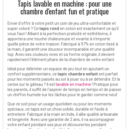
Tapis lavable en machine : pour une
chambre d'enfant fun et pratique
Envie d'offrir à votre petit un coin de jeu ultra-confortable et
super coloré ? Ce
tapis rond
en coton est exactement ce qu'il
vous faut ! Alliant à la perfection praticité et esthétisme, il
apportera une touche chaleureuse et vivante à n'importe
quelle pièce de votre maison. Fabriqué à 97% en coton tissé à
la main, il garantit une douceur incomparable et une qualité
top. Avec ses couleurs vives et sa forme originale, il devient
rapidement l'élément phare de la chambre de votre enfant.
Idéal pour délimiter un espace de jeu tout en ajoutant un
confort supplémentaire, ce
tapis chambre enfant
est parfait
pour les moments passés au sol à jouer ou à se détendre. Et la
cerise sur le gâteau ? Il est
lavable en machine
! Pratique pour
les parents, il suffit de l'aspirer de temps en temps et de passer
un chiffon humide sur les tâches pour le garder comme neuf.
Que ce soit pour un usage quotidien ou pour les moments
spéciaux, ce tapis est un choix solide, durable et facile à
entretenir. Fabriqué à la main en Inde, il allie qualité artisanale
et longévité. Avec une garantie de 2 ans, il va accompagner
votre enfant pendant ses jeux et découvertes pendant