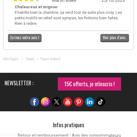
Martin Blake
25/10/2023
Chaleureux et mignon
Il habille bien la chambre, ça rend tout de suite plus cosy. Les
petits motifs en relief sont sympas, les finitions bien faites.
Rien à redire.
Ecrivez votre avis !
Voir plus d'avis
AlloTapis
/
Tapis
/
Tapis enfant
NEWSLETTER :
15€ offerts, je m'inscris !
Infos pratiques
Retour et remboursement
Avis des consommateurs