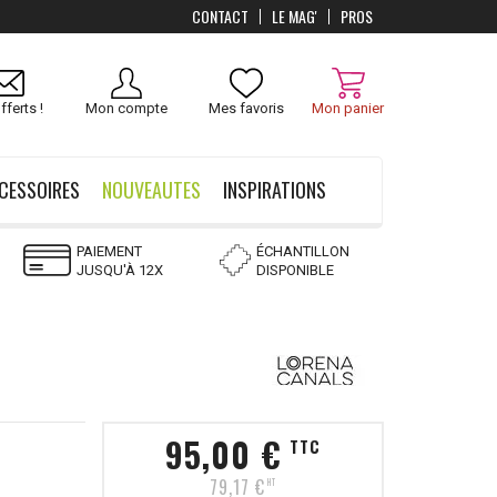
CONTACT
LE MAG'
PROS
Livraison
OFFERTS
dès 100 €
fferts !
Mon compte
Mes favoris
Mon panier
CESSOIRES
NOUVEAUTES
INSPIRATIONS
PAIEMENT
ÉCHANTILLON
JUSQU'À 12X
DISPONIBLE
95,00 €
TTC
79,17 €
HT