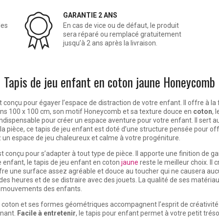
GARANTIE 2 ANS
les
En cas de vice ou de défaut, le produit
sera réparé ou remplacé gratuitement
jusqu’à 2 ans après la livraison.
Tapis de jeu enfant en coton jaune Honeycomb
nçu pour égayer l’espace de distraction de votre enfant. Il offre à la f
ons 100 x 100 cm, son motif Honeycomb et sa texture douce en
coton
, 
indispensable pour créer un espace aventure pour votre enfant. Il sert a
 pièce, ce tapis de jeu enfant est doté d’une structure pensée pour offri
ez un espace de jeu chaleureux et calme à votre progéniture.
t conçu pour s’adapter à tout type de pièce. Il apporte une finition de g
 enfant, le tapis de jeu enfant en coton
jaune
reste le meilleur choix. I
e une surface assez agréable et douce au toucher qui ne causera aucun p
es heures et de se distraire avec des jouets. La qualité de ses matériau
ts mouvements des enfants.
 coton et ses formes géométriques accompagnent l’esprit de créativité de
inant.
Facile à entretenir
, le tapis pour enfant permet à votre petit trés