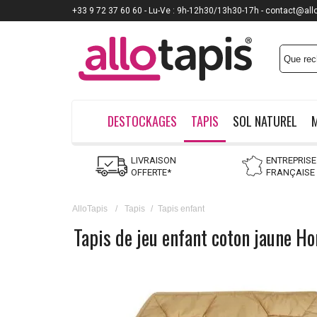
+33 9 72 37 60 60 - Lu-Ve : 9h-12h30/13h30-17h - contact@all
DESTOCKAGES
TAPIS
SOL NATUREL
LIVRAISON
ENTREPRISE
OFFERTE*
FRANÇAISE
AlloTapis
/
Tapis
/
Tapis enfant
Tapis de jeu enfant coton jaune 