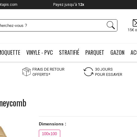
otapis.com
Payez jusqu'à
12x
15€ o
MOQUETTE
VINYLE - PVC
STRATIFIÉ
PARQUET
GAZON
AC
FRAIS DE RETOUR
30 JOURS
OFFERTS*
POUR ESSAYER
Honeycomb
Dimensions :
100x100