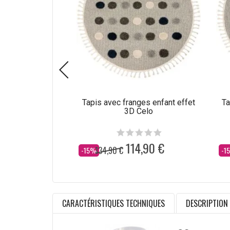
Tapis avec franges enfant effet
Ta
3D Celo
114,90 €
134,90 €
Dès
Dè
-15%
-1
CARACTÉRISTIQUES TECHNIQUES
DESCRIPTION