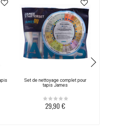
apis
Set de nettoyage complet pour
Produit de net
tapis James
laine C
29,90 €
1