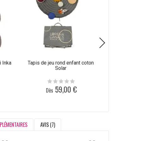
i Inka
Tapis de jeu rond enfant coton
Tapis coton a
Solar
en machin
59,00 €
Dès
Dès
PLÉMENTAIRES
AVIS (7)