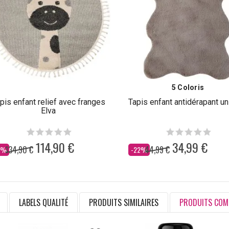
5 Coloris
pis enfant relief avec franges
Tapis enfant antidérapant un
Elva
114,90 €
34,99 €
134,90 €
44,99 €
s
Dès
5%
-22%
LABELS QUALITÉ
PRODUITS SIMILAIRES
PRODUITS COM