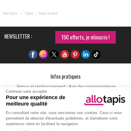
AlloTapis
/
Tapis
/
Tapis enfant
NEWSLETTER :
15€ offerts, je m'inscris !
Infos pratiques
Retour et remboursement
Avis des consommateurs
Continuer sans accepter
Tapis et paillasson personnalisé
Labels de qualité
Pour une expérience de
Eco-participation
Codes promo
Vos avantages
meilleure qualité
Cartes cadeaux
Lexique
En consultant notre site, vous rencontrez nos cookies. Ceux-ci nous
permettent de détecter d'éventuels problèmes, et d'améliorer votre
expérience client en facilitant la navigation.
Aide