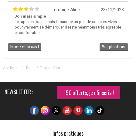
Lemoine Alice
28/11/2023
Joli mais simple
Le tapis est beau, mais il manque un peu de couleurs vives
pour vraiment se démarquer. Il reste néanmoins très agréable
et confortable.
Ecrivez votre avis !
Voir plus d'avis
AlloTapis
/
Tapis
/
Tapis enfant
NEWSLETTER :
15€ offerts, je m'inscris !
Infos pratiques