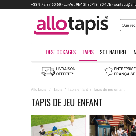
+33 9 72 37 60 60 - Lu-Ve : 9h-12h30/13h30-17h - contact@all
Payez jusqu'à
12x
DESTOCKAGES
TAPIS
SOL NATUREL
LIVRAISON
ENTREPRISE
OFFERTE*
FRANÇAISE
AlloTapis
/
Tapis
/
Tapis enfant
/
Tapis de jeu enfant
TAPIS DE JEU ENFANT