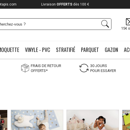
otapis.com
Livraison
OFFERTS
dès 100 €
15€ o
MOQUETTE
VINYLE - PVC
STRATIFIÉ
PARQUET
GAZON
AC
FRAIS DE RETOUR
30 JOURS
OFFERTS*
POUR ESSAYER