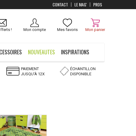
CONTACT
LE MAG'
PROS
fferts !
Mon compte
Mes favoris
Mon panier
CESSOIRES
NOUVEAUTES
INSPIRATIONS
PAIEMENT
ÉCHANTILLON
JUSQU'À 12X
DISPONIBLE