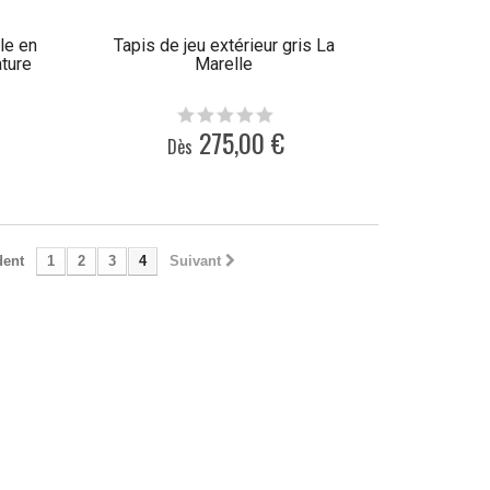
le en
Tapis de jeu extérieur gris La
ture
Marelle
275,00 €
Dès
dent
1
2
3
4
Suivant