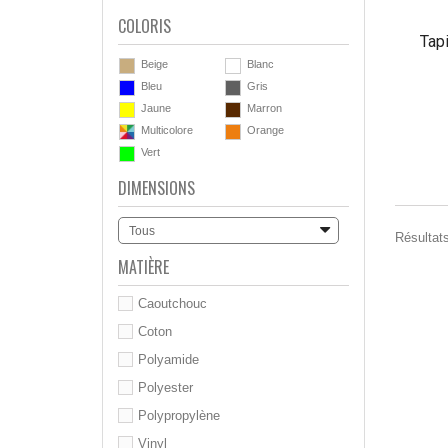
COLORIS
Tapi
Beige
Blanc
Bleu
Gris
Jaune
Marron
Multicolore
Orange
Vert
DIMENSIONS
Tous
Résultats
MATIÈRE
Caoutchouc
Coton
Polyamide
Polyester
Polypropylène
Vinyl