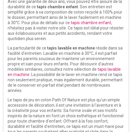
Avec une garantie de deux ans, vous pouvez être assuré de la
durabilité de ce
tapis chambre enfant
. Son entretien est
simplifié grâce à sa composition de coton recyclé à 100% pour
le dossier, permettant ainsi de le laver facilement en machine
à 30°C. Pour plus de détails sur ce
tapis chambre enfant
,
n'hésitez pas à visiter notre site. Ce tapis est idéal pour résister
aux éclaboussures et aux petits accidents, rendant votre
quotidien plus serein.
La particularité de ce
tapis lavable en machine
réside dans sa
facilité d'entretien. Lavable en machine à 30°C, il est parfait
pour les parents soucieux de maintenir un environnement
propre et sain pour leurs enfants. Pour découvrir d'autres
modèles similaires, consultez notre sélection de
tapis lavable
en machine
. La possibilité de le laver en machine rend ce tapis
non seulement pratique, mais également durable, permettant
de le conserver en parfait état pendant de nombreuses
années.
Le tapis de jeu en coton Path Of Nature est plus qu'un simple
accessoire de décoration; il est une invitation à l'aventure et à
la créativité pour vos enfants. Sa forme ovale et ses motifs
inspirés de la nature en font un choix esthétique et fonctionnel
pour toute chambre d'enfant. Offrant à la fois confort,
durabilité et facilité d'entretien, ce tapis est un must-have pour
tous les parents souhaitant allier praticité et style dans la