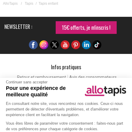
AlloTapis
/
Tapis
/
Tapis enfant
NEWSLETTER :
15€ offerts, je m'inscris !
Infos pratiques
Retour et remboursement
Avis des consommateurs
Continuer sans accepter
Tapis et paillasson personnalisé
Labels de qualité
Pour une expérience de
Eco-participation
Codes promo
Vos avantages
meilleure qualité
Cartes cadeaux
Lexique
En consultant notre site, vous rencontrez nos cookies. Ceux-ci nous
permettent de détecter d'éventuels problèmes, et d'améliorer votre
expérience client en facilitant la navigation.
Aide
Vous êtes libres de paramétrer votre consentement : faites-nous part
de vos préférences pour chaque catégorie de cookies.
Qui sommes-nous ?
Nous contacter