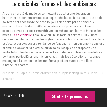
Le choix des formes et des ambiances
Avec la diversité de modèles permettant d’adopter une décoration
harmonieuse, contemporaine, classique, décalée ou fantaisiste, le tapis de
sol reste cet accessoire de déco toujours plébiscité par de nombreux
ménages. Le choix des matières autorise aussi plusieurs ambiances
possibles avec des
tapis synthétiques
ou mélangeant les matériaux et les
motifs.
Tapis ethnique
, floral, rayé ou uni, le tapis au format 190X280cm
convient décidément à tous les styles grâce au choix conséquent de coloris
et d’épaisseur. Accessoire tendance se fondant harmonieusement dans une
chambre à coucher, une entrée ou un salon, le tapis de sol apporte une
véritable touche décorative à la pièce. Les matériaux nobles comme le bois
sont ainsi particulièrement mis en valeur, mais les décorations modernes
mélangeant l’aluminium et les matériaux profitent aussi de modèles
d’intérieurs adaptés.
AlloTapis
/
Tapis
/
Forme et dimension
/
Tapis rectangulaire
/
Tapis 190
x 280 cm
NEWSLETTER :
15€ offerts, je m'inscris !