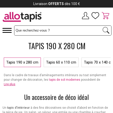
Livraison
OFFERTS
dès 100 €
TAPIS 190 X 280 CM
Tapis 190 x 280 cm
Tapis 60 x 110 cm
Tapis 70 x 140 c
Dans le cadre de travaux d’aménagements intérieurs ou tout simplement
pour changer de décoration, les
tapis de sol modernes
possèdent de
sérieux atouts. Tant en termes de diversité que de formats, ces
Lire plus
accessoires décoratifs restent en effet toujours populaires. Les
tapis de
sol
aux dimensions de 190X280cm constituent des modèles imposants
Un accessoire de déco idéal
pour leur taille, particulièrement adaptés pour couvrir de larges surfaces.
Un
tapis d’intérieur
à des fins décoratives se choisit d’abord en fonction de
la pièce de vie. Un salon, un séjour, une entrée ou une chambre à coucher