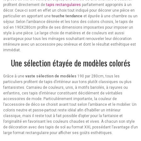
profitent directement de
tapis rectangulaires
parfaitement appropriés à un
décor. Ceux-ci sont en effet un choix tout indiqué pour décorer une pièce en
particulier en apportant une
touche tendance
et épurée à une chambre ou un
séjour. Selon l’ambiance désirée et les tons des coloris choisis, le tapis de
sol en 190X280cm profite de ses dimensions imposantes pour imposer un
style à une pièce. Le large choix de matières et de couleurs est aussi
avantageux pour tous les ménages souhaitant renouveler leur décoration
intérieure avec un accessoire peu onéreux et dont le résultat esthétique est
immédiat.
Une sélection étayée de modèles colorés
Grâce à une
vaste sélection de modèles
190 par 280cm, tous les
particuliers profitent de tapis d’intérieur aux tons plutôt classiques ou plus
fantaisistes. Camaïeu de couleurs, unis, à motifs bariolés, à rayures ou
enfantins, ces tapis d’intérieur constituent décidément de véritables
accessoires de mode. Particulièrement importante, la couleur de
l’accessoire de déco se choisit avant tout selon l’ambiance et le mobilier. Un
coloris neutre et passe-partout reste idéal afin d’habiller un intérieur
classique, mais il reste tout à fait possible d’opter pour la fantaisie et
l’originalité en favorisant les couleurs chaudes et vives. À chacun son style
de décoration avec des tapis de sol au format XXL possédant l’avantage d’un
large format rectangulaire pour afficher ses goûts esthétiques.