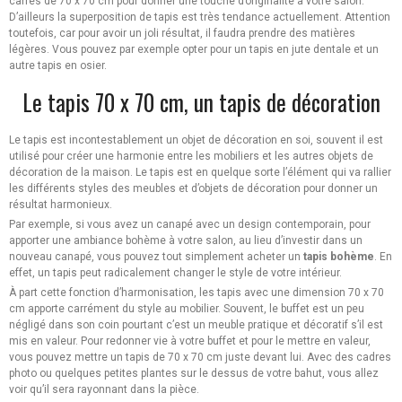
carrés de 70 x 70 cm pour donner une touche d’originalité à votre salon.
D’ailleurs la superposition de tapis est très tendance actuellement. Attention
toutefois, car pour avoir un joli résultat, il faudra prendre des matières
légères. Vous pouvez par exemple opter pour un tapis en jute dentale et un
autre tapis en osier.
Le tapis 70 x 70 cm, un tapis de décoration
Le tapis est incontestablement un objet de décoration en soi, souvent il est
utilisé pour créer une harmonie entre les mobiliers et les autres objets de
décoration de la maison. Le tapis est en quelque sorte l’élément qui va rallier
les différents styles des meubles et d’objets de décoration pour donner un
résultat harmonieux.
Par exemple, si vous avez un canapé avec un design contemporain, pour
apporter une ambiance bohème à votre salon, au lieu d’investir dans un
nouveau canapé, vous pouvez tout simplement acheter un
tapis bohème
. En
effet, un tapis peut radicalement changer le style de votre intérieur.
À part cette fonction d’harmonisation, les tapis avec une dimension 70 x 70
cm apporte carrément du style au mobilier. Souvent, le buffet est un peu
négligé dans son coin pourtant c’est un meuble pratique et décoratif s’il est
mis en valeur. Pour redonner vie à votre buffet et pour le mettre en valeur,
vous pouvez mettre un tapis de 70 x 70 cm juste devant lui. Avec des cadres
photo ou quelques petites plantes sur le dessus de votre bahut, vous allez
voir qu’il sera rayonnant dans la pièce.