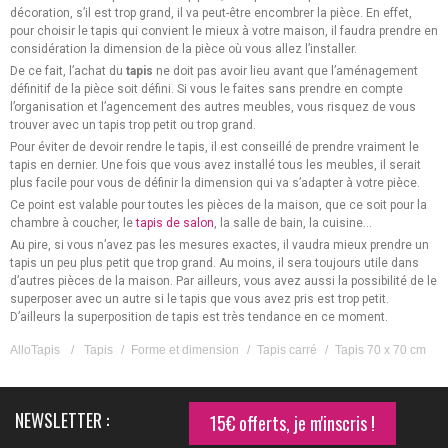
décoration, s’il est trop grand, il va peut-être encombrer la pièce. En effet,
pour choisir le tapis qui convient le mieux à votre maison, il faudra prendre en
considération la dimension de la pièce où vous allez l’installer.
De ce fait, l’achat du
tapis
ne doit pas avoir lieu avant que l’aménagement
définitif de la pièce soit défini. Si vous le faites sans prendre en compte
l’organisation et l’agencement des autres meubles, vous risquez de vous
trouver avec un tapis trop petit ou trop grand.
Pour éviter de devoir rendre le tapis, il est conseillé de prendre vraiment le
tapis en dernier. Une fois que vous avez installé tous les meubles, il serait
plus facile pour vous de définir la dimension qui va s’adapter à votre pièce.
Ce point est valable pour toutes les pièces de la maison, que ce soit pour la
chambre à coucher, le
tapis de salon
, la salle de bain, la cuisine…
Au pire, si vous n’avez pas les mesures exactes, il vaudra mieux prendre un
tapis un peu plus petit que trop grand. Au moins, il sera toujours utile dans
d’autres pièces de la maison. Par ailleurs, vous avez aussi la possibilité de le
superposer avec un autre si le tapis que vous avez pris est trop petit.
D’ailleurs la superposition de tapis est très tendance en ce moment.
AlloTapis
/
Tapis
/
Forme et dimension
/
Tapis carré
/
Tapis 70 x 70 cm
NEWSLETTER :
15€ offerts, je m'inscris !