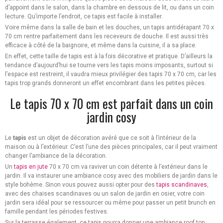
d’appoint dans le salon, dans la chambre en dessous de lit, ou dans un coin
lecture. Qu’importe l’endroit, ce tapis est facile à installer.
Voire même dans la salle de bain et les douches, un tapis antidérapant 70 x
70 cm rentre parfaitement dans les receveurs de douche. Il est aussi très
efficace à côté de la baignoire, et même dans la cuisine, il a sa place.
En effet, cette taille de tapis est à la fois décorative et pratique. D’ailleurs la
tendance d’aujourd’hui se tourne vers les tapis moins imposants, surtout si
l’espace est restreint, il vaudra mieux privilégier des tapis 70 x 70 cm, car les
tapis trop grands donneront un effet encombrant dans les petites pièces.
Le tapis 70 x 70 cm est parfait dans un coin
jardin cosy
Le
tapis
est un objet de décoration avéré que ce soit à l’intérieur de la
maison ou à l’extérieur. C’est l’une des pièces principales, car il peut vraiment
changer l’ambiance de la décoration.
Un
tapis en jute
70 x 70 cm va raviver un coin détente à l’extérieur dans le
jardin. Il va instaurer une ambiance cosy avec des mobiliers de jardin dans le
style bohème. Sinon vous pouvez aussi opter pour des
tapis scandinaves
,
avec des chaises scandinaves ou un salon de jardin en osier, votre coin
jardin sera idéal pour se ressourcer ou même pour passer un petit brunch en
famille pendant les périodes festives.
Sur la terrasse également, ce tapis pourra donner une ambiance roof top.