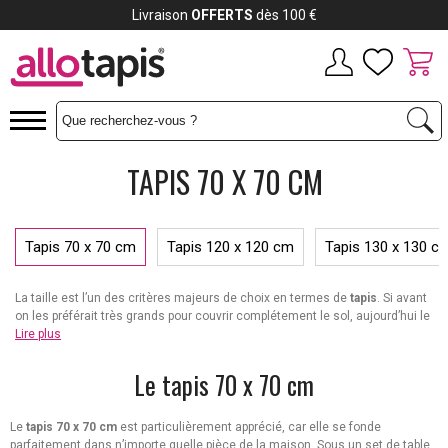
Livraison
OFFERTS
dès 100 €
TAPIS 70 X 70 CM
Tapis 70 x 70 cm
Tapis 120 x 120 cm
Tapis 130 x 130 c
La taille est l’un des critères majeurs de choix en termes de
tapis
. Si avant
on les préférait très grands pour couvrir complétement le sol, aujourd’hui le
tapis se décline sous plusieurs dimensions pour sublimer toutes les
Lire plus
pièces de la maison.
Le tapis 70 x 70 cm
Le
tapis 70 x 70 cm
est particulièrement apprécié, car elle se fonde
parfaitement dans n’importe quelle pièce de la maison. Sous un set de table