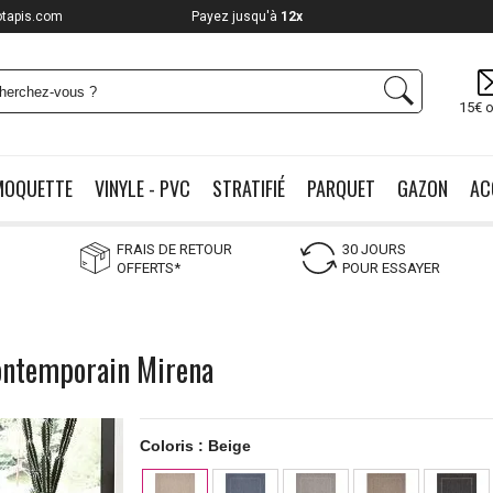
otapis.com
Payez jusqu'à
12x
15€ o
MOQUETTE
VINYLE - PVC
STRATIFIÉ
PARQUET
GAZON
AC
FRAIS DE RETOUR
30 JOURS
OFFERTS*
POUR ESSAYER
 contemporain Mirena
Coloris :
Beige