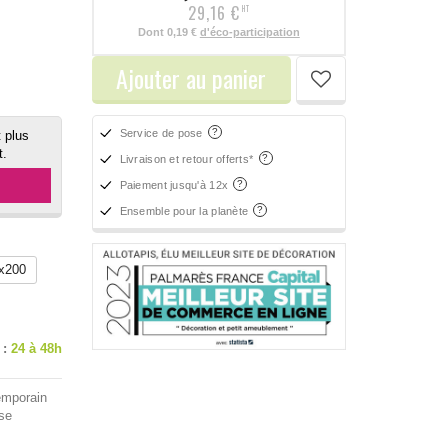
29,16 €
HT
Dont
0,19 €
d'éco-participation
Ajouter au panier
Service de pose
 plus
t.
Livraison et retour offerts*
Paiement jusqu'à 12x
Ensemble pour la planète
x200
 :
24 à 48h
temporain
ise