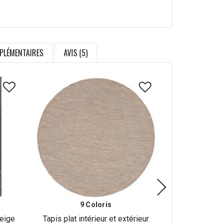
PLÉMENTAIRES
AVIS (5)
9 Coloris
beige
Tapis plat intérieur et extérieur
Tapis contem