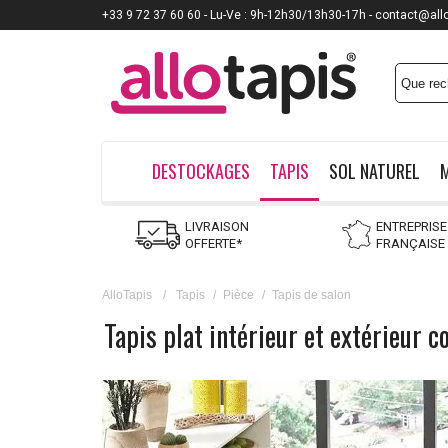
+33 9 72 37 60 60 - Lu-Ve : 9h-12h30/13h30-17h - contact@all
DESTOCKAGES
TAPIS
SOL NATUREL
LIVRAISON
ENTREPRISE
OFFERTE*
FRANÇAISE
AlloTapis
/
Tapis
/
Pièce
/
Tapis de salon
Tapis plat intérieur et extérieur