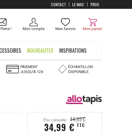
CONTACT
LE MAG'
PROS
Livraison
OFFERTS
dès 100 €
fferts !
Mon compte
Mes favoris
Mon panier
CESSOIRES
NOUVEAUTES
INSPIRATIONS
PAIEMENT
ÉCHANTILLON
JUSQU'À 12X
DISPONIBLE
44,99 €
Prix conseillé :
34,99 €
TTC