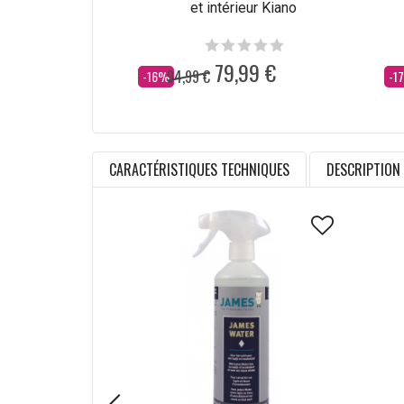
et intérieur Kiano
79,99 €
94,99 €
Dès
Dè
-16%
-1
CARACTÉRISTIQUES TECHNIQUES
DESCRIPTION