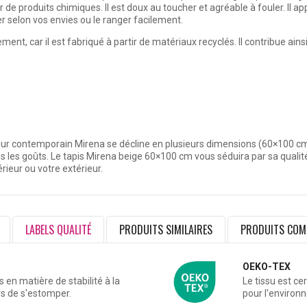
 de produits chimiques. Il est doux au toucher et agréable à fouler. Il ap
r selon vos envies ou le ranger facilement.
nement
, car il est fabriqué à partir de matériaux recyclés. Il contribue ai
ieur contemporain Mirena se décline en
plusieurs dimensions
(60×100 cm
us les goûts. Le
tapis Mirena beige 60×100
cm vous séduira par sa qualité
ieur ou votre extérieur.
LABELS QUALITÉ
PRODUITS SIMILAIRES
PRODUITS COM
OEKO-TEX
en matière de stabilité à la
Le tissu est ce
rs de s'estomper.
pour l'environ