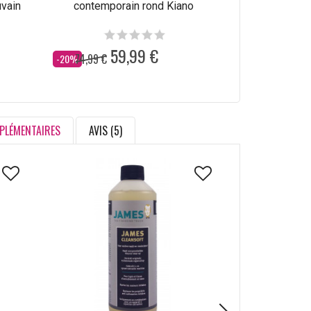
uvain
contemporain rond Kiano
no
59,99 €
4
74,99 €
54,99 €
Dès
Dès
-20%
-18%
PLÉMENTAIRES
AVIS (5)