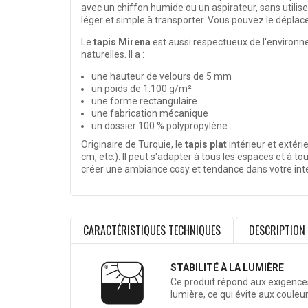
avec un chiffon humide ou un aspirateur, sans utiliser
léger et simple à transporter. Vous pouvez le déplace
Le
tapis Mirena
est aussi
respectueux de l'environ
naturelles. Il a :
une hauteur de velours de 5 mm
un poids de 1.100 g/m²
une forme rectangulaire
une fabrication mécanique
un dossier 100 % polypropylène.
Originaire de Turquie, le
tapis plat
intérieur et extér
cm, etc.). Il peut s'adapter à tous les espaces et à to
créer une ambiance cosy et tendance dans votre intér
CARACTÉRISTIQUES TECHNIQUES
DESCRIPTION
STABILITÉ À LA LUMIÈRE
Ce produit répond aux exigences 
lumière, ce qui évite aux couleu