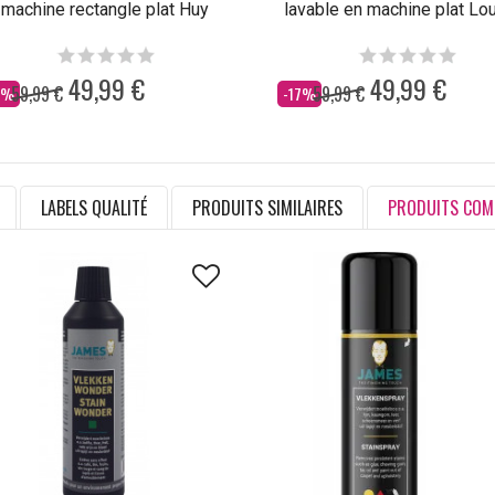
machine rectangle plat Huy
lavable en machine plat Lo
49,99 €
49,99 €
59,99 €
59,99 €
s
Dès
7%
-17%
LABELS QUALITÉ
PRODUITS SIMILAIRES
PRODUITS COM