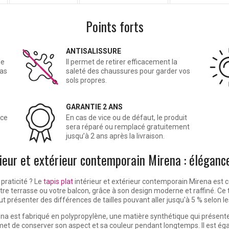
Points forts
ANTISALISSURE
le
Il permet de retirer efficacement la
cas
saleté des chaussures pour garder vos
sols propres.
GARANTIE 2 ANS
âce
En cas de vice ou de défaut, le produit
sera réparé ou remplacé gratuitement
jusqu’à 2 ans après la livraison.
rieur et extérieur contemporain Mirena : éléganc
 praticité ? Le
tapis plat
intérieur et extérieur contemporain Mirena est ce
tre terrasse ou votre balcon, grâce à son design moderne et raffiné. Ce 
 peut présenter des différences de tailles pouvant aller jusqu'à 5 % selon 
na est
fabriqué en polypropylène
, une matière synthétique qui présente
ermet de conserver son aspect et sa couleur pendant longtemps. Il est é