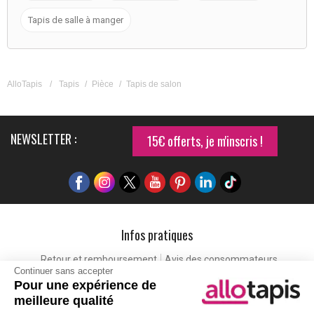
Tapis de salle à manger
AlloTapis
/
Tapis
/
Pièce
/
Tapis de salon
NEWSLETTER :
15€ offerts, je m'inscris !
Infos pratiques
Retour et remboursement
Avis des consommateurs
Continuer sans accepter
Tapis et paillasson personnalisé
Labels de qualité
Pour une expérience de
Eco-participation
Codes promo
Vos avantages
meilleure qualité